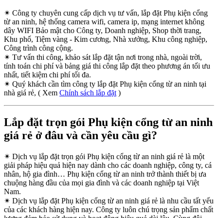
✴
Công ty chuyên cung cấp dịch vụ tư vấn, lắp đặt Phụ kiện cổng
từ an ninh, hệ thống camera wifi, camera ip, mạng internet không
dây WIFI Bảo mật cho Công ty, Doanh nghiệp, Shop thời trang,
Khu phố, Tiệm vàng - Kim cương, Nhà xưởng, Khu công nghiệp,
Công trình công cộng.
✴
Tư vấn thi công, khảo sát lắp đặt tận nơi trong nhà, ngoài trời,
tính toán chi phí và bảng giá thi công lắp đặt theo phương án tối ưu
nhất, tiết kiệm chi phí tối đa.
✴
Quý khách cần tìm công ty lắp đặt Phụ kiện cổng từ an ninh tại
nhà giá rẻ, ( Xem
Chính sách lắp đặt
)
Lắp đặt trọn gói Phụ kiện cổng từ an ninh
giá rẻ ở đâu và cần yêu cầu gì?
✴
Dịch vụ lắp đặt trọn gói Phụ kiện cổng từ an ninh giá rẻ là một
giải pháp hiệu quả hiện nay dành cho các doanh nghiệp, công ty, cá
nhân, hộ gia đình… Phụ kiện cổng từ an ninh trở thành thiết bị ưa
chuộng hàng đầu của mọi gia đình và các doanh nghiệp tại Việt
Nam.
✴
Dịch vụ lắp đặt Phụ kiện cổng từ an ninh giá rẻ là nhu cầu tất yếu
của các khách hàng hiện nay. Công ty luôn chú trọng sản phẩm chất