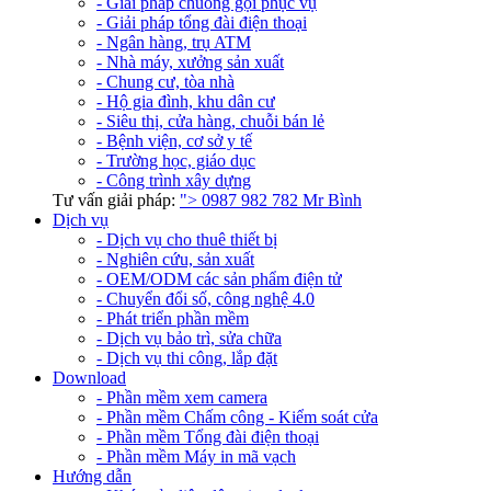
- Giải pháp chuông gọi phục vụ
- Giải pháp tổng đài điện thoại
- Ngân hàng, trụ ATM
- Nhà máy, xưởng sản xuất
- Chung cư, tòa nhà
- Hộ gia đình, khu dân cư
- Siêu thị, cửa hàng, chuỗi bán lẻ
- Bệnh viện, cơ sở y tế
- Trường học, giáo dục
- Công trình xây dựng
Tư vấn giải pháp:
">
0987 982 782
Mr Bình
Dịch vụ
- Dịch vụ cho thuê thiết bị
- Nghiên cứu, sản xuất
- OEM/ODM các sản phẩm điện tử
- Chuyển đổi số, công nghệ 4.0
- Phát triển phần mềm
- Dịch vụ bảo trì, sửa chữa
- Dịch vụ thi công, lắp đặt
Download
- Phần mềm xem camera
- Phần mềm Chấm công - Kiểm soát cửa
- Phần mềm Tổng đài điện thoại
- Phần mềm Máy in mã vạch
Hướng dẫn