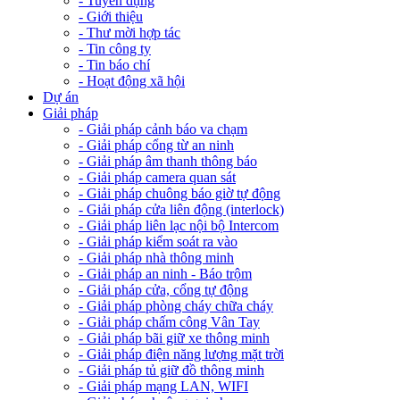
- Tuyển dụng
- Giới thiệu
- Thư mời hợp tác
- Tin công ty
- Tin báo chí
- Hoạt động xã hội
Dự án
Giải pháp
- Giải pháp cảnh báo va chạm
- Giải pháp cổng từ an ninh
- Giải pháp âm thanh thông báo
- Giải pháp camera quan sát
- Giải pháp chuông báo giờ tự động
- Giải pháp cửa liên động (interlock)
- Giải pháp liên lạc nội bộ Intercom
- Giải pháp kiểm soát ra vào
- Giải pháp nhà thông minh
- Giải pháp an ninh - Báo trộm
- Giải pháp cửa, cổng tự động
- Giải pháp phòng cháy chữa cháy
- Giải pháp chấm công Vân Tay
- Giải pháp bãi giữ xe thông minh
- Giải pháp điện năng lượng mặt trời
- Giải pháp tủ giữ đồ thông minh
- Giải pháp mạng LAN, WIFI