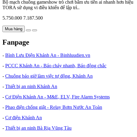
Bộ mạch chuông gameshow trò chơi bấm ưu tiên ai nhanh hơn hiệu
TORA sử dụng vi điều khiển để lập trì..
5.750.000
7.187.500
Mua hàng
Fanpage
-
Bình Lưu Điện Khánh An - Binhluudien.vn
-
PCCC Khánh An - Báo cháy nhanh, Báo động chắc
-
Chuông báo giờ làm việc tự động, Khánh An
-
Thiết bị an ninh Khánh An
-
Cơ Điện Khánh An - M&E, ELV, Fire Alarm Systems
-
Phao điện chống giật - Relay Bơm Nước An Toàn
-
Cơ điện Khánh An
-
Thiết bị an ninh Bà Rịa Vũng Tàu