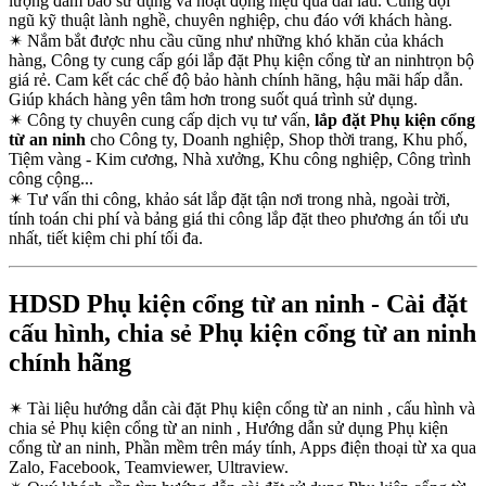
lượng đảm bảo sử dụng và hoạt động hiệu quả dài lâu. Cùng đội
ngũ kỹ thuật lành nghề, chuyên nghiệp, chu đáo với khách hàng.
✴
Nắm bắt được nhu cầu cũng như những khó khăn của khách
hàng, Công ty cung cấp gói lắp đặt Phụ kiện cổng từ an ninhtrọn bộ
giá rẻ. Cam kết các chế độ bảo hành chính hãng, hậu mãi hấp dẫn.
Giúp khách hàng yên tâm hơn trong suốt quá trình sử dụng.
✴
Công ty chuyên cung cấp dịch vụ tư vấn,
lắp đặt Phụ kiện cổng
từ an ninh
cho Công ty, Doanh nghiệp, Shop thời trang, Khu phố,
Tiệm vàng - Kim cương, Nhà xưởng, Khu công nghiệp, Công trình
công cộng...
✴
Tư vấn thi công, khảo sát lắp đặt tận nơi trong nhà, ngoài trời,
tính toán chi phí và bảng giá thi công lắp đặt theo phương án tối ưu
nhất, tiết kiệm chi phí tối đa.
HDSD Phụ kiện cổng từ an ninh - Cài đặt
cấu hình, chia sẻ Phụ kiện cổng từ an ninh
chính hãng
✴
Tài liệu hướng dẫn cài đặt Phụ kiện cổng từ an ninh , cấu hình và
chia sẻ Phụ kiện cổng từ an ninh , Hướng dẫn sử dụng Phụ kiện
cổng từ an ninh, Phần mềm trên máy tính, Apps điện thoại từ xa qua
Zalo, Facebook, Teamviewer, Ultraview.