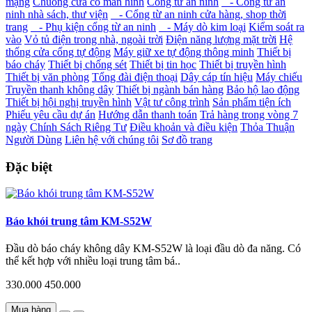
mạng
Chuông cửa có màn hình
Cổng từ an ninh
- Cổng từ an
ninh nhà sách, thư viện
- Cổng từ an ninh cửa hàng, shop thời
trang
- Phụ kiện cổng từ an ninh
- Máy dò kim loại
Kiểm soát ra
vào
Vỏ tủ điện trong nhà, ngoài trời
Điện năng lượng mặt trời
Hệ
thống cửa cổng tự động
Máy giữ xe tự động thông minh
Thiết bị
báo cháy
Thiết bị chống sét
Thiết bị tin học
Thiết bị truyền hình
Thiết bị văn phòng
Tổng đài điện thoại
Dây cáp tín hiệu
Máy chiếu
Truyền thanh không dây
Thiết bị ngành bán hàng
Bảo hộ lao động
Thiết bị hội nghị truyền hình
Vật tư công trình
Sản phẩm tiện ích
Phiếu yêu cầu dự án
Hướng dẫn thanh toán
Trả hàng trong vòng 7
ngày
Chính Sách Riêng Tư
Điều khoản và điều kiện
Thỏa Thuận
Người Dùng
Liên hệ với chúng tôi
Sơ đồ trang
Đặc biệt
Báo khói trung tâm KM-S52W
Đầu dò báo cháy không dây KM-S52W là loại đầu dò đa năng. Có
thể kết hợp với nhiều loại trung tâm bá..
330.000
450.000
Mua hàng