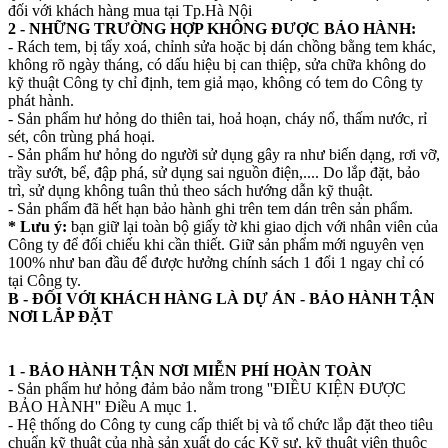
đối với khách hàng mua tại Tp.Hà Nội
2 - NHỮNG TRƯỜNG HỢP KHÔNG ĐƯỢC BẢO HÀNH:
- Rách tem, bị tẩy xoá, chỉnh sửa hoặc bị dán chồng bằng tem khác,
không rõ ngày tháng, có dấu hiệu bị can thiệp, sửa chữa không do
kỹ thuật Công ty chỉ định, tem giả mạo, không có tem do Công ty
phát hành.
- Sản phẩm hư hỏng do thiên tai, hoả hoạn, cháy nổ, thấm nước, rỉ
sét, côn trùng phá hoại.
- Sản phẩm hư hỏng do người sử dụng gây ra như biến dạng, rơi vỡ,
trầy sướt, bể, đập phá, sử dụng sai nguồn điện,.... Do lắp đặt, bảo
trì, sử dụng không tuân thủ theo sách hướng dẫn kỹ thuật.
- Sản phẩm đã hết hạn bảo hành ghi trên tem dán trên sản phẩm.
* Lưu ý:
bạn giữ lại toàn bộ giấy tờ khi giao dịch với nhân viên của
Công ty để đối chiếu khi cần thiết. Giữ sản phẩm mới nguyên vẹn
100% như ban đầu để được hưởng chính sách 1 đổi 1 ngay chỉ có
tại Công ty.
B - ĐỐI VỚI KHÁCH HÀNG LÀ DỰ ÁN - BẢO HÀNH TẬN
NƠI LẮP ĐẶT
1 - BẢO HÀNH TẬN NƠI MIỄN PHÍ HOÀN TOÀN
- Sản phẩm hư hỏng đảm bảo nằm trong ''ĐIỀU KIỆN ĐƯỢC
BẢO HÀNH'' Điều A mục 1.
- Hệ thống do Công ty cung cấp thiết bị và tổ chức lắp đặt theo tiêu
chuẩn kỹ thuật của nhà sản xuất do các Kỹ sư, kỹ thuật viên thuộc