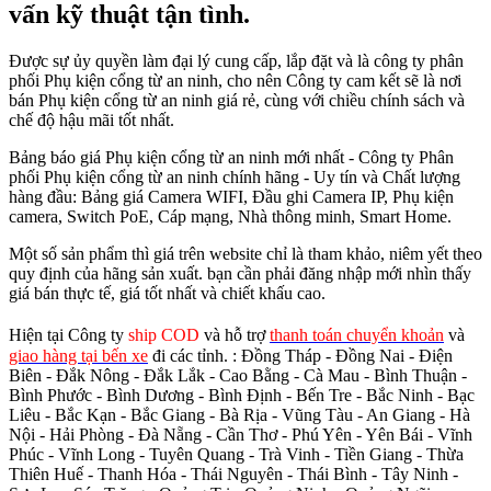
vấn kỹ thuật tận tình.
Được sự ủy quyền làm đại lý cung cấp, lắp đặt và là công ty phân
phối Phụ kiện cổng từ an ninh, cho nên Công ty cam kết sẽ là nơi
bán Phụ kiện cổng từ an ninh giá rẻ, cùng với chiều chính sách và
chế độ hậu mãi tốt nhất.
Bảng báo giá Phụ kiện cổng từ an ninh mới nhất - Công ty Phân
phối Phụ kiện cổng từ an ninh chính hãng - Uy tín và Chất lượng
hàng đầu: Bảng giá Camera WIFI, Đầu ghi Camera IP, Phụ kiện
camera, Switch PoE, Cáp mạng, Nhà thông minh, Smart Home.
Một số sản phẩm thì giá trên website chỉ là tham khảo, niêm yết theo
quy định của hãng sản xuất. bạn cần phải đăng nhập mới nhìn thấy
giá bán thực tế, giá tốt nhất và chiết khấu cao.
Hiện tại Công ty
ship COD
và hỗ trợ
thanh toán chuyển khoản
và
giao hàng tại bến xe
đi các tỉnh.
: Đồng Tháp - Đồng Nai - Điện
Biên - Đắk Nông - Đắk Lắk - Cao Bằng - Cà Mau - Bình Thuận -
Bình Phước - Bình Dương - Bình Định - Bến Tre - Bắc Ninh - Bạc
Liêu - Bắc Kạn - Bắc Giang - Bà Rịa - Vũng Tàu - An Giang - Hà
Nội - Hải Phòng - Đà Nẵng - Cần Thơ - Phú Yên - Yên Bái - Vĩnh
Phúc - Vĩnh Long - Tuyên Quang - Trà Vinh - Tiền Giang - Thừa
Thiên Huế - Thanh Hóa - Thái Nguyên - Thái Bình - Tây Ninh -