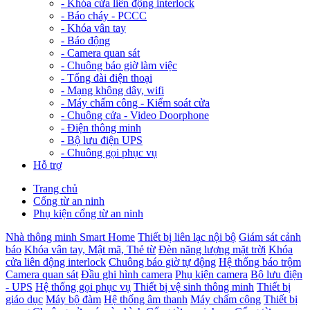
-
Khóa cửa liên động interlock
-
Báo cháy - PCCC
-
Khóa vân tay
-
Báo động
-
Camera quan sát
-
Chuông báo giờ làm việc
-
Tổng đài điện thoại
-
Mạng không dây, wifi
-
Máy chấm công - Kiểm soát cửa
-
Chuông cửa - Video Doorphone
-
Điện thông minh
-
Bộ lưu điện UPS
-
Chuông gọi phục vụ
Hỗ trợ
Trang chủ
Cổng từ an ninh
Phụ kiện cổng từ an ninh
Nhà thông minh Smart Home
Thiết bị liên lạc nội bộ
Giám sát cảnh
báo
Khóa vân tay, Mật mã, Thẻ từ
Đèn năng lượng mặt trời
Khóa
cửa liên động interlock
Chuông báo giờ tự động
Hệ thống báo trộm
Camera quan sát
Đầu ghi hình camera
Phụ kiện camera
Bộ lưu điện
- UPS
Hệ thống gọi phục vụ
Thiết bị vệ sinh thông minh
Thiết bị
giáo dục
Máy bộ đàm
Hệ thống âm thanh
Máy chấm công
Thiết bị