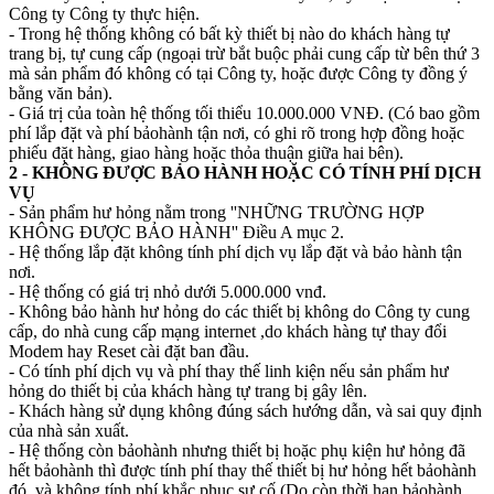
Công ty Công ty thực hiện.
- Trong hệ thống không có bất kỳ thiết bị nào do khách hàng tự
trang bị, tự cung cấp (ngoại trừ bắt buộc phải cung cấp từ bên thứ 3
mà sản phẩm đó không có tại Công ty, hoặc được Công ty đồng ý
bằng văn bản).
- Giá trị của toàn hệ thống tối thiểu 10.000.000 VNĐ. (Có bao gồm
phí lắp đặt và phí bảohành tận nơi, có ghi rõ trong hợp đồng hoặc
phiếu đặt hàng, giao hàng hoặc thỏa thuận giữa hai bên).
2 - KHÔNG ĐƯỢC BẢO HÀNH HOẶC CÓ TÍNH PHÍ DỊCH
VỤ
- Sản phẩm hư hỏng nằm trong ''NHỮNG TRƯỜNG HỢP
KHÔNG ĐƯỢC BẢO HÀNH'' Điều A mục 2.
- Hệ thống lắp đặt không tính phí dịch vụ lắp đặt và bảo hành tận
nơi.
- Hệ thống có giá trị nhỏ dưới 5.000.000 vnđ.
- Không bảo hành hư hỏng do các thiết bị không do Công ty cung
cấp, do nhà cung cấp mạng internet ,do khách hàng tự thay đổi
Modem hay Reset cài đặt ban đầu.
- Có tính phí dịch vụ và phí thay thế linh kiện nếu sản phẩm hư
hỏng do thiết bị của khách hàng tự trang bị gây lên.
- Khách hàng sử dụng không đúng sách hướng dẫn, và sai quy định
của nhà sản xuất.
- Hệ thống còn bảohành nhưng thiết bị hoặc phụ kiện hư hỏng đã
hết bảohành thì được tính phí thay thế thiết bị hư hỏng hết bảohành
đó, và không tính phí khắc phục sự cố (Do còn thời hạn bảohành