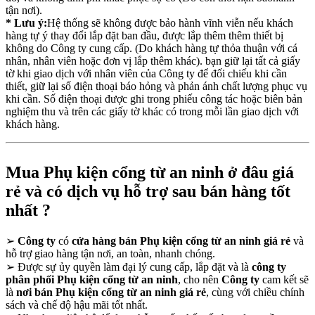
tận nơi).
* Lưu ý:
Hệ thống sẽ không được bảo hành vĩnh viễn nếu khách
hàng tự ý thay đổi lắp đặt ban đầu, được lắp thêm thêm thiết bị
không do Công ty cung cấp. (Do khách hàng tự thỏa thuận với cá
nhân, nhân viên hoặc đơn vị lắp thêm khác). bạn giữ lại tất cả giấy
tờ khi giao dịch với nhân viên của Công ty để đối chiếu khi cần
thiết, giữ lại số điện thoại báo hỏng và phản ánh chất lượng phục vụ
khi cần. Số điện thoại được ghi trong phiếu công tác hoặc biên bản
nghiệm thu và trên các giấy tờ khác có trong mỗi lần giao dịch với
khách hàng.
Mua Phụ kiện cổng từ an ninh ở đâu giá
rẻ và có dịch vụ hỗ trợ sau bán hàng tốt
nhất ?
➢
Công ty
có
cửa hàng bán Phụ kiện cổng từ an ninh giá rẻ
và
hỗ trợ giao hàng tận nơi, an toàn, nhanh chóng.
➢
Được sự ủy quyền làm đại lý cung cấp, lắp đặt và là
công ty
phân phối Phụ kiện cổng từ an ninh
, cho nên
Công ty
cam kết sẽ
là
nơi bán Phụ kiện cổng từ an ninh giá rẻ
, cùng với chiều chính
sách và chế độ hậu mãi tốt nhất.