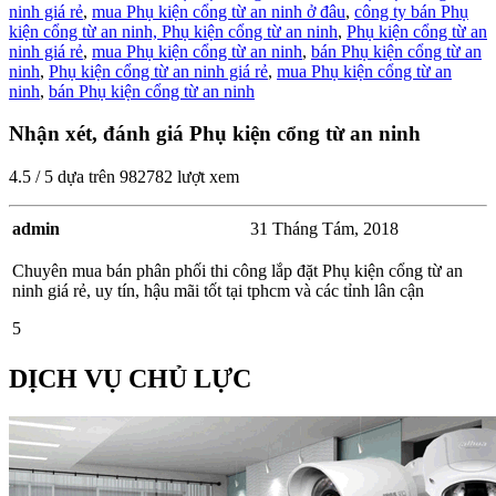
ninh giá rẻ
,
mua Phụ kiện cổng từ an ninh ở đâu
,
công ty bán Phụ
kiện cổng từ an ninh,
Phụ kiện cổng từ an ninh
,
Phụ kiện cổng từ an
ninh giá rẻ
,
mua Phụ kiện cổng từ an ninh
,
bán Phụ kiện cổng từ an
ninh
,
Phụ kiện cổng từ an ninh giá rẻ
,
mua Phụ kiện cổng từ an
ninh
,
bán Phụ kiện cổng từ an ninh
Nhận xét, đánh giá Phụ kiện cổng từ an ninh
4.5
/
5
dựa trên
982782
lượt xem
admin
31 Tháng Tám, 2018
Chuyên mua bán phân phối thi công lắp đặt Phụ kiện cổng từ an
ninh giá rẻ, uy tín, hậu mãi tốt tại tphcm và các tỉnh lân cận
5
DỊCH VỤ CHỦ LỰC