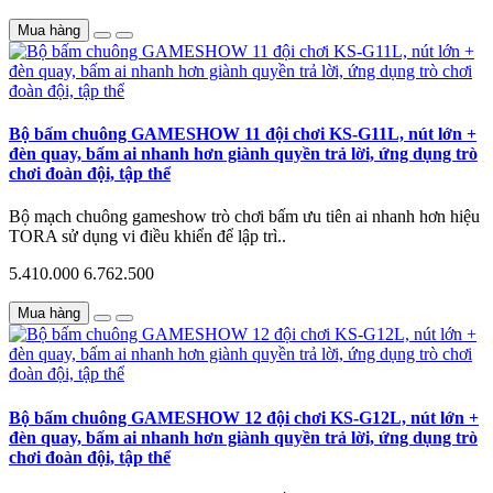
Mua hàng
Bộ bấm chuông GAMESHOW 11 đội chơi KS-G11L, nút lớn +
đèn quay, bấm ai nhanh hơn giành quyền trả lời, ứng dụng trò
chơi đoàn đội, tập thể
Bộ mạch chuông gameshow trò chơi bấm ưu tiên ai nhanh hơn hiệu
TORA sử dụng vi điều khiển để lập trì..
5.410.000
6.762.500
Mua hàng
Bộ bấm chuông GAMESHOW 12 đội chơi KS-G12L, nút lớn +
đèn quay, bấm ai nhanh hơn giành quyền trả lời, ứng dụng trò
chơi đoàn đội, tập thể