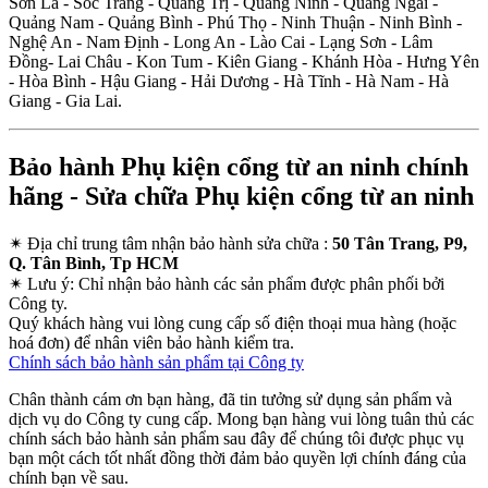
Sơn La - Sóc Trăng - Quảng Trị - Quảng Ninh - Quảng Ngãi -
Quảng Nam - Quảng Bình - Phú Thọ - Ninh Thuận - Ninh Bình -
Nghệ An - Nam Định - Long An - Lào Cai - Lạng Sơn - Lâm
Đồng- Lai Châu - Kon Tum - Kiên Giang - Khánh Hòa - Hưng Yên
- Hòa Bình - Hậu Giang - Hải Dương - Hà Tĩnh - Hà Nam - Hà
Giang - Gia Lai.
Bảo hành Phụ kiện cổng từ an ninh chính
hãng - Sửa chữa Phụ kiện cổng từ an ninh
✴
Địa chỉ trung tâm nhận bảo hành sửa chữa :
50 Tân Trang, P9,
Q. Tân Bình, Tp HCM
✴
Lưu ý:
Chỉ nhận bảo hành các sản phẩm được phân phối bởi
Công ty.
Quý khách hàng vui lòng cung cấp số điện thoại mua hàng (hoặc
hoá đơn) để nhân viên bảo hành kiểm tra.
Chính sách bảo hành sản phẩm tại Công ty
Chân thành cám ơn bạn hàng, đã tin tưởng sử dụng sản phẩm và
dịch vụ do Công ty cung cấp. Mong bạn hàng vui lòng tuân thủ các
chính sách bảo hành sản phẩm sau đây để chúng tôi được phục vụ
bạn một cách tốt nhất đồng thời đảm bảo quyền lợi chính đáng của
chính bạn về sau.