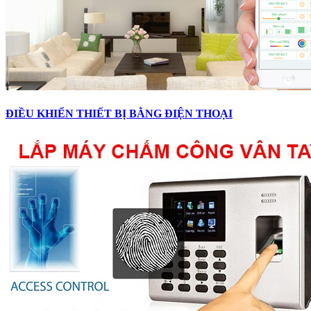
ĐIỀU KHIỂN THIẾT BỊ BẰNG ĐIỆN THOẠI