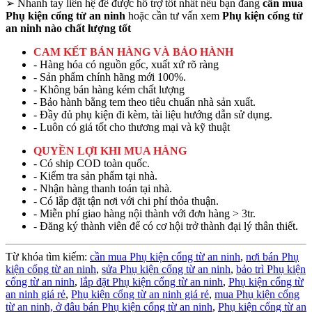
➢
Nhanh tay liên hệ để được hỗ trợ tốt nhất nếu bạn đang
cần mua
Phụ kiện cổng từ an ninh
hoặc cần tư vấn xem
Phụ kiện cổng từ
an ninh nào chất lượng tốt
CAM KẾT BÁN HÀNG VÀ BẢO HÀNH
- Hàng hóa có nguồn gốc, xuất xứ rõ ràng
- Sản phẩm chính hãng mới 100%.
- Không bán hàng kém chất lượng
- Bảo hành bằng tem theo tiêu chuẩn nhà sản xuất.
- Đầy đủ phụ kiện đi kèm, tài liệu hướng dẫn sử dụng.
- Luôn có giá tốt cho thương mại và kỹ thuật
QUYỀN LỢI KHI MUA HÀNG
- Có ship COD toàn quốc.
- Kiểm tra sản phẩm tại nhà.
- Nhận hàng thanh toán tại nhà.
- Có lắp đặt tận nơi với chi phí thỏa thuận.
- Miễn phí giao hàng nội thành với đơn hàng > 3tr.
- Đăng ký thành viên để có cơ hội trở thành đại lý thân thiết.
Từ khóa tìm kiếm:
cần mua Phụ kiện cổng từ an ninh
,
nơi bán Phụ
kiện cổng từ an ninh
,
sửa Phụ kiện cổng từ an ninh
,
bảo trì Phụ kiện
cổng từ an ninh
,
lắp đặt Phụ kiện cổng từ an ninh
,
Phụ kiện cổng từ
an ninh giá rẻ
,
Phụ kiện cổng từ an ninh giá rẻ
,
mua Phụ kiện cổng
từ an ninh,
ở đâu bán Phụ kiện cổng từ an ninh
,
Phụ kiện cổng từ an