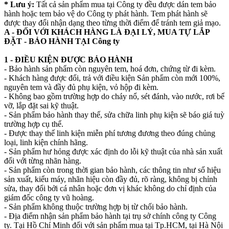
* Lưu ý:
Tất cả sản phẩm mua tại Công ty đều được dán tem bảo
hành hoặc tem bảo vệ do Công ty phát hành. Tem phát hành sẽ
được thay đổi nhận dạng theo từng thời điểm để tránh tem giả mạo.
A - ĐỐI VỚI KHÁCH HÀNG LÀ ĐẠI LÝ, MUA TỰ LẮP
ĐẶT - BẢO HÀNH TẠI Công ty
1 - ĐIỀU KIỆN ĐƯỢC BẢO HÀNH
- Bảo hành sản phẩm còn nguyên tem, hoá đơn, chứng từ đi kèm.
- Khách hàng được đổi, trả với điều kiện Sản phẩm còn mới 100%,
nguyên tem và đầy đủ phụ kiện, vỏ hộp đi kèm.
- Không bao gồm trường hợp do cháy nổ, sét đánh, vào nước, rơi bể
vỡ, lắp đặt sai kỹ thuật.
- Sản phẩm bảo hành thay thế, sửa chữa linh phụ kiện sẽ báo giá tuỳ
trường hợp cụ thể.
- Được thay thế linh kiện miễn phí tương đương theo đúng chủng
loại, linh kiện chính hãng.
- Sản phẩm hư hỏng được xác định do lỗi kỹ thuật của nhà sản xuất
đối với từng nhãn hàng.
- Sản phẩm còn trong thời gian bảo hành, các thông tin như số hiệu
sản xuất, kiểu máy, nhãn hiệu còn đầy đủ, rõ ràng, không bị chỉnh
sửa, thay đổi bởi cá nhân hoặc đơn vị khác không do chỉ định của
giám đốc công ty vũ hoàng.
- Sản phẩm không thuộc trường hợp bị từ chối bảo hành.
- Địa điểm nhận sản phẩm bảo hành tại trụ sở chính công ty Công
ty. Tại Hồ Chí Minh đối với sản phẩm mua tại Tp.HCM, tại Hà Nội