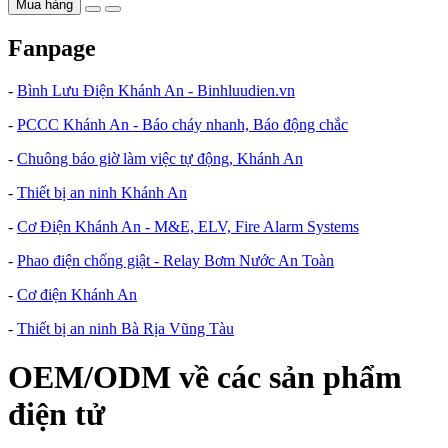
Mua hàng
Fanpage
-
Bình Lưu Điện Khánh An - Binhluudien.vn
-
PCCC Khánh An - Báo cháy nhanh, Báo động chắc
-
Chuông báo giờ làm việc tự động, Khánh An
-
Thiết bị an ninh Khánh An
-
Cơ Điện Khánh An - M&E, ELV, Fire Alarm Systems
-
Phao điện chống giật - Relay Bơm Nước An Toàn
-
Cơ điện Khánh An
-
Thiết bị an ninh Bà Rịa Vũng Tàu
OEM/ODM về các sản phẩm
điện tử