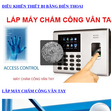
ĐIỀU KHIỂN THIẾT BỊ BẰNG ĐIỆN THOẠI
LẮP MÁY CHẤM CÔNG VÂN TAY