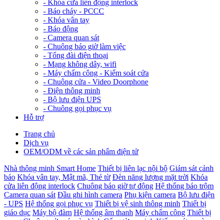
-
Khóa cửa liên động interlock
-
Báo cháy - PCCC
-
Khóa vân tay
-
Báo động
-
Camera quan sát
-
Chuông báo giờ làm việc
-
Tổng đài điện thoại
-
Mạng không dây, wifi
-
Máy chấm công - Kiểm soát cửa
-
Chuông cửa - Video Doorphone
-
Điện thông minh
-
Bộ lưu điện UPS
-
Chuông gọi phục vụ
Hỗ trợ
Trang chủ
Dịch vụ
OEM/ODM về các sản phẩm điện tử
Nhà thông minh Smart Home
Thiết bị liên lạc nội bộ
Giám sát cảnh
báo
Khóa vân tay, Mật mã, Thẻ từ
Đèn năng lượng mặt trời
Khóa
cửa liên động interlock
Chuông báo giờ tự động
Hệ thống báo trộm
Camera quan sát
Đầu ghi hình camera
Phụ kiện camera
Bộ lưu điện
- UPS
Hệ thống gọi phục vụ
Thiết bị vệ sinh thông minh
Thiết bị
giáo dục
Máy bộ đàm
Hệ thống âm thanh
Máy chấm công
Thiết bị