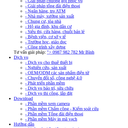
- Giải pháp chuông gọi phục vụ
- Giải pháp tổng đài điện thoại
- Ngân hàng, trụ ATM
- Nhà máy, xưởng sản xuất
- Chung cư, tòa nhà
- Hộ gia đình, khu dân cư
- Siêu thị, cửa hàng, chuỗi bán lẻ
- Bệnh viện, cơ sở y tế
- Trường học, giáo dục
- Công trình xây dựng
Tư vấn giải pháp:
">
0987 982 782
Mr Bình
Dịch vụ
- Dịch vụ cho thuê thiết bị
- Nghiên cứu, sản xuất
- OEM/ODM các sản phẩm điện tử
- Chuyển đổi số, công nghệ 4.0
- Phát triển phần mềm
- Dịch vụ bảo trì, sửa chữa
- Dịch vụ thi công, lắp đặt
Download
- Phần mềm xem camera
- Phần mềm Chấm công - Kiểm soát cửa
- Phần mềm Tổng đài điện thoại
- Phần mềm Máy in mã vạch
Hướng dẫn