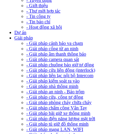
- Tuyển dụng
- Giới thiệu
- Thư mời hợp tác
- Tin công ty
- Tin báo chí
- Hoạt động xã hội
Dự án
Giải pháp
- Giải pháp cảnh báo va chạm
- Giải pháp cổng từ an ninh
- Giải pháp âm thanh thông báo
- Giải pháp camera quan sát
- Giải pháp chuông báo giờ tự động
- Giải pháp cửa liên động (interlock)
- Giải pháp liên lạc nội bộ Intercom
- Giải pháp kiểm soát ra vào
- Giải pháp nhà thông minh
- Giải pháp an ninh - Báo trộm
- Giải pháp cửa, cổng tự động
- Giải pháp phòng cháy chữa cháy
- Giải pháp chấm công Vân Tay
- Giải pháp bãi giữ xe thông minh
- Giải pháp điện năng lượng mặt trời
- Giải pháp tủ giữ đồ thông minh
- Giải pháp mạng LAN, WIFI