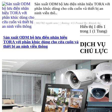
Sản xuất ODM bộ lưu điện nhãn hiệu TORA với
phân khúc dùng cho cửa cuốn và thiết bị an
ninh viễn thô..
|
982782 người xem
|
| Rating:
4.5
Posted By:
Khánh An
Hiển thị 1 đến 1
trong 1 (1 Trang)
Sản xuất ODM bộ lưu điện nhãn hiệu
TORA với phân khúc dùng cho cửa cuốn và
DỊCH VỤ
thiết bị an ninh viễn thông
CHỦ LỰC