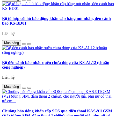
Bộ tổ hợp còi hú báo động khẩn cấp bằng nút nhấn, đèn cảnh
báo KS-BD01
Liên hệ
Mua hàng
Bộ đèn cảnh báo nhắc quên chưa đóng cửa KS-AL12 (chuẩn
công nghiệp)
Liên hệ
Mua hàng
Chuông báo động khẩn cấp SOS qua điện thoại KAS-911GSM
(V2) (dùng SIM, đàm thoại 2 chiều), cho người già, phụ nữ có