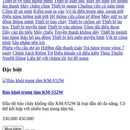
Thiết bị vệ sinh thông minh
Thiết bị giáo dục
Máy bộ đàm
Hệ thống
âm thanh
Máy chấm công
Thiết bị mạng
Chuông cửa có màn hình
Cổng từ an ninh
Kiểm soát ra vào
Vỏ tủ điện trong nhà, ngoài trời
Điện năng lượng mặt trời
Hệ thống cửa cổng tự động
Máy giữ xe tự
động thông minh
Thiết bị báo cháy
Thiết bị chống sét
Thiết bị tin
học
Thiết bị truyền hình
Thiết bị văn phòng
Tổng đài điện thoại
Dây cáp tín hiệu
Máy chiếu
Truyền thanh không dây
Thiết bị ngành
bán hàng
Bảo hộ lao động
Thiết bị hội nghị truyền hình
Vật tư công
trình
Sản phẩm tiện ích
Phiếu yêu cầu dự án
Hướng dẫn thanh toán
Trả hàng trong vòng 7
ngày
Chính Sách Riêng Tư
Điều khoản và điều kiện
Thỏa Thuận
Người Dùng
Liên hệ với chúng tôi
Sơ đồ trang
Đặc biệt
Báo khói trung tâm KM-S52W
Đầu dò báo cháy không dây KM-S52W là loại đầu dò đa năng. Có
thể kết hợp với nhiều loại trung tâm bá..
330.000
450.000
Mua hàng