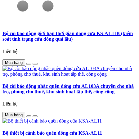
Bộ còi báo động giới hạn thời gian đóng cửa KS-AL11B (kiểm
soát tình trạng cửa đóng quá lâu)
Liên hệ
Mua hàng
Bộ còi báo động nhắc quên đóng cửa AL103A chuyên cho nhà
trọ, phòng cho thuê, khu sinh hoạt tập thể, công cộng
Liên hệ
Mua hàng
Bộ thiết bị cảnh báo quên đóng cửa KSA-AL11