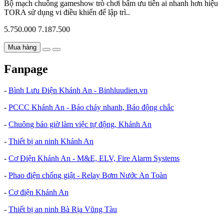
Bộ mạch chuông gameshow trò chơi bấm ưu tiên ai nhanh hơn hiệu
TORA sử dụng vi điều khiển để lập trì..
5.750.000
7.187.500
Mua hàng
Fanpage
-
Bình Lưu Điện Khánh An - Binhluudien.vn
-
PCCC Khánh An - Báo cháy nhanh, Báo động chắc
-
Chuông báo giờ làm việc tự động, Khánh An
-
Thiết bị an ninh Khánh An
-
Cơ Điện Khánh An - M&E, ELV, Fire Alarm Systems
-
Phao điện chống giật - Relay Bơm Nước An Toàn
-
Cơ điện Khánh An
-
Thiết bị an ninh Bà Rịa Vũng Tàu