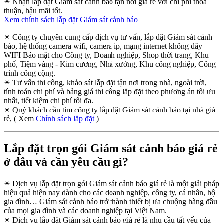
✴
Nhận lắp đặt Giám sát cảnh báo tận nơi giá rẻ với chi phí thỏa
thuận, hậu mãi tốt.
Xem chính sách lắp đặt Giám sát cảnh báo
✴
Công ty chuyên cung cấp dịch vụ tư vấn, lắp đặt Giám sát cảnh
báo, hệ thống camera wifi, camera ip, mạng internet không dây
WIFI Bảo mật cho Công ty, Doanh nghiệp, Shop thời trang, Khu
phố, Tiệm vàng - Kim cương, Nhà xưởng, Khu công nghiệp, Công
trình công cộng.
✴
Tư vấn thi công, khảo sát lắp đặt tận nơi trong nhà, ngoài trời,
tính toán chi phí và bảng giá thi công lắp đặt theo phương án tối ưu
nhất, tiết kiệm chi phí tối đa.
✴
Quý khách cần tìm công ty lắp đặt Giám sát cảnh báo tại nhà giá
rẻ, ( Xem
Chính sách lắp đặt
)
Lắp đặt trọn gói Giám sát cảnh báo giá rẻ
ở đâu và cần yêu cầu gì?
✴
Dịch vụ lắp đặt trọn gói Giám sát cảnh báo giá rẻ là một giải pháp
hiệu quả hiện nay dành cho các doanh nghiệp, công ty, cá nhân, hộ
gia đình… Giám sát cảnh báo trở thành thiết bị ưa chuộng hàng đầu
của mọi gia đình và các doanh nghiệp tại Việt Nam.
✴
Dịch vụ lắp đặt Giám sát cảnh báo giá rẻ là nhu cầu tất yếu của