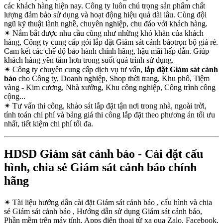
các khách hàng hiện nay. Công ty luôn chú trọng sản phẩm chất
lượng đảm bảo sử dụng và hoạt động hiệu quả dài lâu. Cùng đội
ngũ kỹ thuật lành nghề, chuyên nghiệp, chu đáo với khách hàng.
✴
Nắm bắt được nhu cầu cũng như những khó khăn của khách
hàng, Công ty cung cấp gói lắp đặt Giám sát cảnh báotrọn bộ giá rẻ.
Cam kết các chế độ bảo hành chính hãng, hậu mãi hấp dẫn. Giúp
khách hàng yên tâm hơn trong suốt quá trình sử dụng.
✴
Công ty chuyên cung cấp dịch vụ tư vấn,
lắp đặt Giám sát cảnh
báo
cho Công ty, Doanh nghiệp, Shop thời trang, Khu phố, Tiệm
vàng - Kim cương, Nhà xưởng, Khu công nghiệp, Công trình công
cộng...
✴
Tư vấn thi công, khảo sát lắp đặt tận nơi trong nhà, ngoài trời,
tính toán chi phí và bảng giá thi công lắp đặt theo phương án tối ưu
nhất, tiết kiệm chi phí tối đa.
HDSD Giám sát cảnh báo - Cài đặt cấu
hình, chia sẻ Giám sát cảnh báo chính
hãng
✴
Tài liệu hướng dẫn cài đặt Giám sát cảnh báo , cấu hình và chia
sẻ Giám sát cảnh báo , Hướng dẫn sử dụng Giám sát cảnh báo,
Phần mềm trên máy tính, Apps điện thoại từ xa qua Zalo, Facebook,