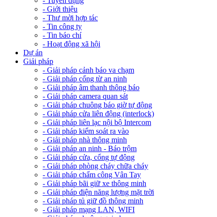
- Tuyển dụng
- Giới thiệu
- Thư mời hợp tác
- Tin công ty
- Tin báo chí
- Hoạt động xã hội
Dự án
Giải pháp
- Giải pháp cảnh báo va chạm
- Giải pháp cổng từ an ninh
- Giải pháp âm thanh thông báo
- Giải pháp camera quan sát
- Giải pháp chuông báo giờ tự động
- Giải pháp cửa liên động (interlock)
- Giải pháp liên lạc nội bộ Intercom
- Giải pháp kiểm soát ra vào
- Giải pháp nhà thông minh
- Giải pháp an ninh - Báo trộm
- Giải pháp cửa, cổng tự động
- Giải pháp phòng cháy chữa cháy
- Giải pháp chấm công Vân Tay
- Giải pháp bãi giữ xe thông minh
- Giải pháp điện năng lượng mặt trời
- Giải pháp tủ giữ đồ thông minh
- Giải pháp mạng LAN, WIFI