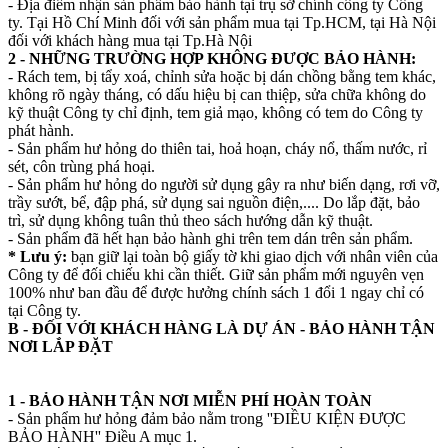
- Địa điểm nhận sản phẩm bảo hành tại trụ sở chính công ty Công
ty. Tại Hồ Chí Minh đối với sản phẩm mua tại Tp.HCM, tại Hà Nội
đối với khách hàng mua tại Tp.Hà Nội
2 - NHỮNG TRƯỜNG HỢP KHÔNG ĐƯỢC BẢO HÀNH:
- Rách tem, bị tẩy xoá, chỉnh sửa hoặc bị dán chồng bằng tem khác,
không rõ ngày tháng, có dấu hiệu bị can thiệp, sửa chữa không do
kỹ thuật Công ty chỉ định, tem giả mạo, không có tem do Công ty
phát hành.
- Sản phẩm hư hỏng do thiên tai, hoả hoạn, cháy nổ, thấm nước, rỉ
sét, côn trùng phá hoại.
- Sản phẩm hư hỏng do người sử dụng gây ra như biến dạng, rơi vỡ,
trầy sướt, bể, đập phá, sử dụng sai nguồn điện,.... Do lắp đặt, bảo
trì, sử dụng không tuân thủ theo sách hướng dẫn kỹ thuật.
- Sản phẩm đã hết hạn bảo hành ghi trên tem dán trên sản phẩm.
* Lưu ý:
bạn giữ lại toàn bộ giấy tờ khi giao dịch với nhân viên của
Công ty để đối chiếu khi cần thiết. Giữ sản phẩm mới nguyên vẹn
100% như ban đầu để được hưởng chính sách 1 đổi 1 ngay chỉ có
tại Công ty.
B - ĐỐI VỚI KHÁCH HÀNG LÀ DỰ ÁN - BẢO HÀNH TẬN
NƠI LẮP ĐẶT
1 - BẢO HÀNH TẬN NƠI MIỄN PHÍ HOÀN TOÀN
- Sản phẩm hư hỏng đảm bảo nằm trong ''ĐIỀU KIỆN ĐƯỢC
BẢO HÀNH'' Điều A mục 1.