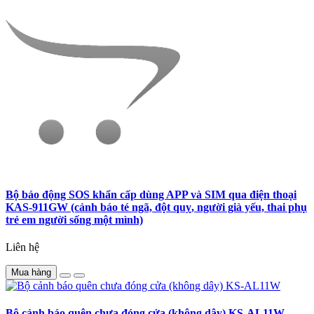
Bộ báo động SOS khẩn cấp dùng APP và SIM qua điện thoại
KAS-911GW (cảnh báo té ngã, đột quỵ, người già yếu, thai phụ
trẻ em người sống một mình)
Liên hệ
Mua hàng
Bộ cảnh báo quên chưa đóng cửa (không dây) KS-AL11W