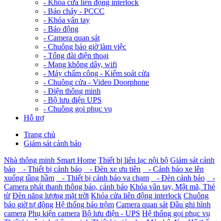
-
Khóa cửa liên động interlock
-
Báo cháy - PCCC
-
Khóa vân tay
-
Báo động
-
Camera quan sát
-
Chuông báo giờ làm việc
-
Tổng đài điện thoại
-
Mạng không dây, wifi
-
Máy chấm công - Kiểm soát cửa
-
Chuông cửa - Video Doorphone
-
Điện thông minh
-
Bộ lưu điện UPS
-
Chuông gọi phục vụ
Hỗ trợ
Trang chủ
Giám sát cảnh báo
Nhà thông minh Smart Home
Thiết bị liên lạc nội bộ
Giám sát cảnh
báo
- Thiết bị cảnh báo
- Đèn xe ưu tiên
- Cảnh báo xe lên
xuống tầng hầm
- Thiết bị cảnh báo va chạm
- Đèn cảnh báo
-
Camera phát thanh thông báo, cảnh báo
Khóa vân tay, Mật mã, Thẻ
từ
Đèn năng lượng mặt trời
Khóa cửa liên động interlock
Chuông
báo giờ tự động
Hệ thống báo trộm
Camera quan sát
Đầu ghi hình
camera
Phụ kiện camera
Bộ lưu điện - UPS
Hệ thống gọi phục vụ