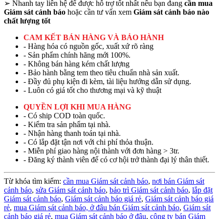
➢
Nhanh tay liên hệ để được hỗ trợ tốt nhất nếu bạn đang
cần mua
Giám sát cảnh báo
hoặc cần tư vấn xem
Giám sát cảnh báo nào
chất lượng tốt
CAM KẾT BÁN HÀNG VÀ BẢO HÀNH
- Hàng hóa có nguồn gốc, xuất xứ rõ ràng
- Sản phẩm chính hãng mới 100%.
- Không bán hàng kém chất lượng
- Bảo hành bằng tem theo tiêu chuẩn nhà sản xuất.
- Đầy đủ phụ kiện đi kèm, tài liệu hướng dẫn sử dụng.
- Luôn có giá tốt cho thương mại và kỹ thuật
QUYỀN LỢI KHI MUA HÀNG
- Có ship COD toàn quốc.
- Kiểm tra sản phẩm tại nhà.
- Nhận hàng thanh toán tại nhà.
- Có lắp đặt tận nơi với chi phí thỏa thuận.
- Miễn phí giao hàng nội thành với đơn hàng > 3tr.
- Đăng ký thành viên để có cơ hội trở thành đại lý thân thiết.
Từ khóa tìm kiếm:
cần mua Giám sát cảnh báo
,
nơi bán Giám sát
cảnh báo
,
sửa Giám sát cảnh báo
,
bảo trì Giám sát cảnh báo
,
lắp đặt
Giám sát cảnh báo
,
Giám sát cảnh báo giá rẻ
,
Giám sát cảnh báo giá
rẻ
,
mua Giám sát cảnh báo,
ở đâu bán Giám sát cảnh báo
,
Giám sát
cảnh báo giá rẻ
,
mua Giám sát cảnh báo ở đâu
,
công ty bán Giám