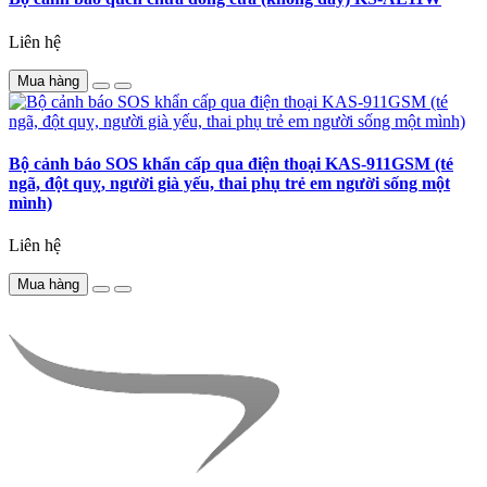
Liên hệ
Mua hàng
Bộ cảnh báo SOS khẩn cấp qua điện thoại KAS-911GSM (té
ngã, đột quỵ, người già yếu, thai phụ trẻ em người sống một
mình)
Liên hệ
Mua hàng