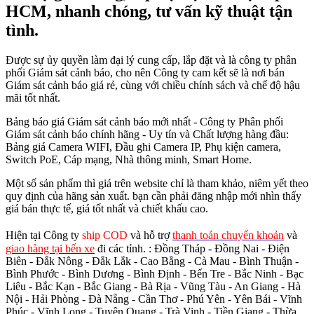
HCM, nhanh chóng, tư vấn kỹ thuật tận
tình.
Được sự ủy quyền làm đại lý cung cấp, lắp đặt và là công ty phân
phối Giám sát cảnh báo, cho nên Công ty cam kết sẽ là nơi bán
Giám sát cảnh báo giá rẻ, cùng với chiều chính sách và chế độ hậu
mãi tốt nhất.
Bảng báo giá Giám sát cảnh báo mới nhất - Công ty Phân phối
Giám sát cảnh báo chính hãng - Uy tín và Chất lượng hàng đầu:
Bảng giá Camera WIFI, Đầu ghi Camera IP, Phụ kiện camera,
Switch PoE, Cáp mạng, Nhà thông minh, Smart Home.
Một số sản phẩm thì giá trên website chỉ là tham khảo, niêm yết theo
quy định của hãng sản xuất. bạn cần phải đăng nhập mới nhìn thấy
giá bán thực tế, giá tốt nhất và chiết khấu cao.
Hiện tại Công ty
ship COD
và hỗ trợ
thanh toán chuyển khoản
và
giao hàng tại bến xe
đi các tỉnh.
: Đồng Tháp - Đồng Nai - Điện
Biên - Đắk Nông - Đắk Lắk - Cao Bằng - Cà Mau - Bình Thuận -
Bình Phước - Bình Dương - Bình Định - Bến Tre - Bắc Ninh - Bạc
Liêu - Bắc Kạn - Bắc Giang - Bà Rịa - Vũng Tàu - An Giang - Hà
Nội - Hải Phòng - Đà Nẵng - Cần Thơ - Phú Yên - Yên Bái - Vĩnh
Phúc - Vĩnh Long - Tuyên Quang - Trà Vinh - Tiền Giang - Thừa