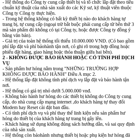
- Hệ thống do Công ty cung cấp thiết bị và tổ chức lắp đặt theo tiêu
chuẩn kỹ thuật của nhà sản xuất do các Kỹ sư, kỹ thuật viên thuộc
Công ty Công ty thực hiện.
- Trong hệ thống không có bất kỳ thiết bị nào do khách hàng tự
trang bị, tự cung cấp (ngoại trừ bắt buộc phải cung cấp từ bên thứ 3
mà sản phẩm đó không có tại Công ty, hoặc được Công ty đồng ý
bằng văn bản).
- Giá trị của toàn hệ thống tối thiểu 10.000.000 VNĐ. (Có bao gồm
phí lắp đặt và phí bảohành tận nơi, có ghi rõ trong hợp đồng hoặc
phiếu đặt hàng, giao hàng hoặc thỏa thuận giữa hai bên).
2 - KHÔNG ĐƯỢC BẢO HÀNH HOẶC CÓ TÍNH PHÍ DỊCH
VỤ
- Sản phẩm hư hỏng nằm trong ''NHỮNG TRƯỜNG HỢP
KHÔNG ĐƯỢC BẢO HÀNH'' Điều A mục 2.
- Hệ thống lắp đặt không tính phí dịch vụ lắp đặt và bảo hành tận
nơi.
- Hệ thống có giá trị nhỏ dưới 5.000.000 vnđ.
- Không bảo hành hư hỏng do các thiết bị không do Công ty cung
cấp, do nhà cung cấp mạng internet ,do khách hàng tự thay đổi
Modem hay Reset cài đặt ban đầu.
- Có tính phí dịch vụ và phí thay thế linh kiện nếu sản phẩm hư
hỏng do thiết bị của khách hàng tự trang bị gây lên.
- Khách hàng sử dụng không đúng sách hướng dẫn, và sai quy định
của nhà sản xuất.
- Hệ thống còn bảohành nhưng thiết bị hoặc phụ kiện hư hỏng đã