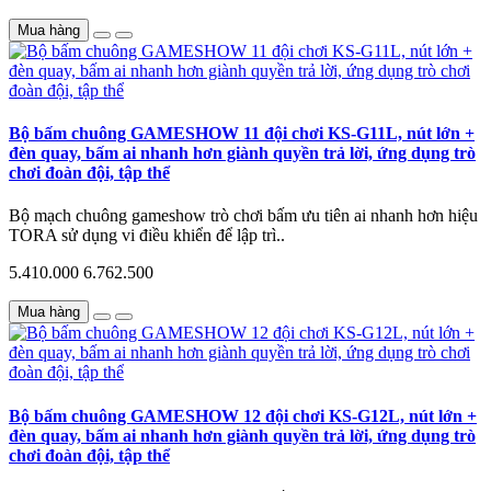
Mua hàng
Bộ bấm chuông GAMESHOW 11 đội chơi KS-G11L, nút lớn +
đèn quay, bấm ai nhanh hơn giành quyền trả lời, ứng dụng trò
chơi đoàn đội, tập thể
Bộ mạch chuông gameshow trò chơi bấm ưu tiên ai nhanh hơn hiệu
TORA sử dụng vi điều khiển để lập trì..
5.410.000
6.762.500
Mua hàng
Bộ bấm chuông GAMESHOW 12 đội chơi KS-G12L, nút lớn +
đèn quay, bấm ai nhanh hơn giành quyền trả lời, ứng dụng trò
chơi đoàn đội, tập thể