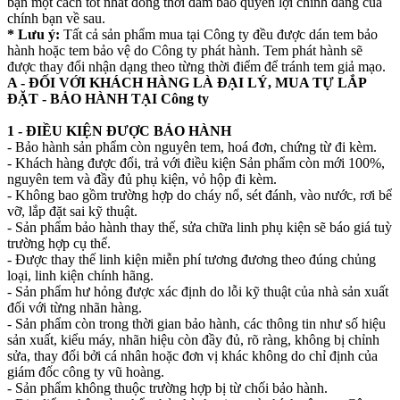
bạn một cách tốt nhất đồng thời đảm bảo quyền lợi chính đáng của
chính bạn về sau.
* Lưu ý:
Tất cả sản phẩm mua tại Công ty đều được dán tem bảo
hành hoặc tem bảo vệ do Công ty phát hành. Tem phát hành sẽ
được thay đổi nhận dạng theo từng thời điểm để tránh tem giả mạo.
A - ĐỐI VỚI KHÁCH HÀNG LÀ ĐẠI LÝ, MUA TỰ LẮP
ĐẶT - BẢO HÀNH TẠI Công ty
1 - ĐIỀU KIỆN ĐƯỢC BẢO HÀNH
- Bảo hành sản phẩm còn nguyên tem, hoá đơn, chứng từ đi kèm.
- Khách hàng được đổi, trả với điều kiện Sản phẩm còn mới 100%,
nguyên tem và đầy đủ phụ kiện, vỏ hộp đi kèm.
- Không bao gồm trường hợp do cháy nổ, sét đánh, vào nước, rơi bể
vỡ, lắp đặt sai kỹ thuật.
- Sản phẩm bảo hành thay thế, sửa chữa linh phụ kiện sẽ báo giá tuỳ
trường hợp cụ thể.
- Được thay thế linh kiện miễn phí tương đương theo đúng chủng
loại, linh kiện chính hãng.
- Sản phẩm hư hỏng được xác định do lỗi kỹ thuật của nhà sản xuất
đối với từng nhãn hàng.
- Sản phẩm còn trong thời gian bảo hành, các thông tin như số hiệu
sản xuất, kiểu máy, nhãn hiệu còn đầy đủ, rõ ràng, không bị chỉnh
sửa, thay đổi bởi cá nhân hoặc đơn vị khác không do chỉ định của
giám đốc công ty vũ hoàng.
- Sản phẩm không thuộc trường hợp bị từ chối bảo hành.