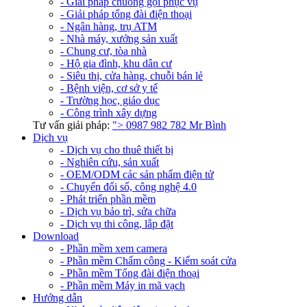
- Giải pháp chuông gọi phục vụ
- Giải pháp tổng đài điện thoại
- Ngân hàng, trụ ATM
- Nhà máy, xưởng sản xuất
- Chung cư, tòa nhà
- Hộ gia đình, khu dân cư
- Siêu thị, cửa hàng, chuỗi bán lẻ
- Bệnh viện, cơ sở y tế
- Trường học, giáo dục
- Công trình xây dựng
Tư vấn giải pháp:
">
0987 982 782
Mr Bình
Dịch vụ
- Dịch vụ cho thuê thiết bị
- Nghiên cứu, sản xuất
- OEM/ODM các sản phẩm điện tử
- Chuyển đổi số, công nghệ 4.0
- Phát triển phần mềm
- Dịch vụ bảo trì, sửa chữa
- Dịch vụ thi công, lắp đặt
Download
- Phần mềm xem camera
- Phần mềm Chấm công - Kiểm soát cửa
- Phần mềm Tổng đài điện thoại
- Phần mềm Máy in mã vạch
Hướng dẫn