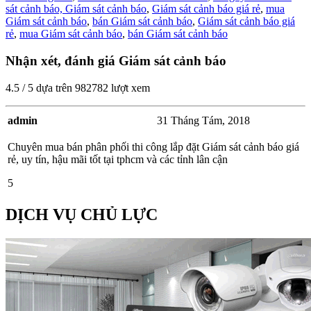
sát cảnh báo,
Giám sát cảnh báo
,
Giám sát cảnh báo giá rẻ
,
mua
Giám sát cảnh báo
,
bán Giám sát cảnh báo
,
Giám sát cảnh báo giá
rẻ
,
mua Giám sát cảnh báo
,
bán Giám sát cảnh báo
Nhận xét, đánh giá Giám sát cảnh báo
4.5
/
5
dựa trên
982782
lượt xem
admin
31 Tháng Tám, 2018
Chuyên mua bán phân phối thi công lắp đặt Giám sát cảnh báo giá
rẻ, uy tín, hậu mãi tốt tại tphcm và các tỉnh lân cận
5
DỊCH VỤ CHỦ LỰC