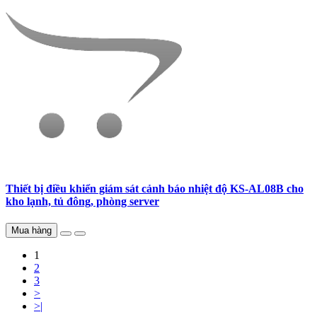
Thiết bị điều khiển giám sát cảnh báo nhiệt độ KS-AL08B cho
kho lạnh, tủ đông, phòng server
Mua hàng
1
2
3
>
>|