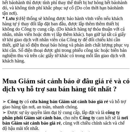
hết bảohành thì được tính phí thay thế thiết bị hư hỏng hết bảohành
đó, và không tính phí khắc phục sự cố (Do còn thời hạn bảohành
tận nơi).
* Lưu ý:
Hệ thống sẽ không được bảo hành vĩnh viễn nếu khách
hàng tự ý thay đổi lắp đặt ban đầu, được lắp thêm thêm thiết bị
không do Công ty cung cấp. (Do khách hàng tự thỏa thuận với cá
nhân, nhân viên hoặc đơn vị lắp thêm khác). bạn giữ lại tất cả giấy
tờ khi giao dịch với nhân viên của Công ty để đối chiếu khi cần
thiết, giữ lại số điện thoại báo hỏng và phản ánh chất lượng phục vụ
khi cần. Số điện thoại được ghi trong phiếu công tác hoặc biên bản
nghiệm thu và trên các giấy tờ khác có trong mỗi lần giao dịch với
khách hàng.
Mua Giám sát cảnh báo ở đâu giá rẻ và có
dịch vụ hỗ trợ sau bán hàng tốt nhất ?
➢
Công ty
có
cửa hàng bán Giám sát cảnh báo giá rẻ
và hỗ trợ
giao hàng tận nơi, an toàn, nhanh chóng.
➢
Được sự ủy quyền làm đại lý cung cấp, lắp đặt và là
công ty
phân phối Giám sát cảnh báo
, cho nên
Công ty
cam kết sẽ là
nơi
bán Giám sát cảnh báo giá rẻ
, cùng với chiều chính sách và chế
độ hậu mãi tốt nhất.