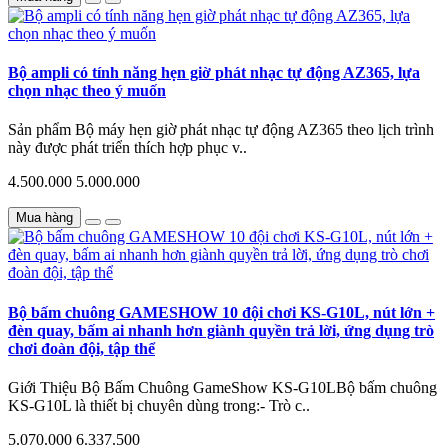
Bộ ampli có tính năng hẹn giờ phát nhạc tự động AZ365, lựa
chọn nhạc theo ý muốn
Sản phẩm Bộ máy hẹn giờ phát nhạc tự động AZ365 theo lịch trình
này được phát triển thích hợp phục v..
4.500.000
5.000.000
Mua hàng
Bộ bấm chuông GAMESHOW 10 đội chơi KS-G10L, nút lớn +
đèn quay, bấm ai nhanh hơn giành quyền trả lời, ứng dụng trò
chơi đoàn đội, tập thể
Giới Thiệu Bộ Bấm Chuông GameShow KS-G10LBộ bấm chuông
KS-G10L là thiết bị chuyên dùng trong:- Trò c..
5.070.000
6.337.500