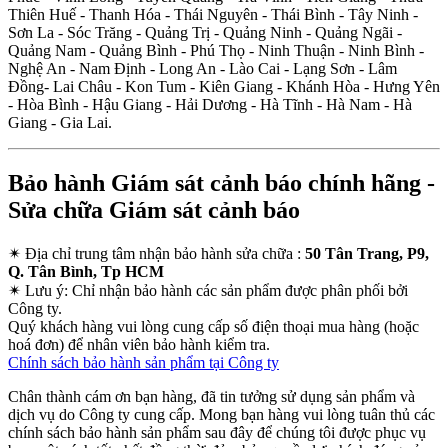
Thiên Huế - Thanh Hóa - Thái Nguyên - Thái Bình - Tây Ninh -
Sơn La - Sóc Trăng - Quảng Trị - Quảng Ninh - Quảng Ngãi -
Quảng Nam - Quảng Bình - Phú Thọ - Ninh Thuận - Ninh Bình -
Nghệ An - Nam Định - Long An - Lào Cai - Lạng Sơn - Lâm
Đồng- Lai Châu - Kon Tum - Kiên Giang - Khánh Hòa - Hưng Yên
- Hòa Bình - Hậu Giang - Hải Dương - Hà Tĩnh - Hà Nam - Hà
Giang - Gia Lai.
Bảo hành Giám sát cảnh báo chính hãng -
Sửa chữa Giám sát cảnh báo
✴
Địa chỉ trung tâm nhận bảo hành sửa chữa :
50 Tân Trang, P9,
Q. Tân Bình, Tp HCM
✴
Lưu ý:
Chỉ nhận bảo hành các sản phẩm được phân phối bởi
Công ty.
Quý khách hàng vui lòng cung cấp số điện thoại mua hàng (hoặc
hoá đơn) để nhân viên bảo hành kiểm tra.
Chính sách bảo hành sản phẩm tại Công ty
Chân thành cám ơn bạn hàng, đã tin tưởng sử dụng sản phẩm và
dịch vụ do Công ty cung cấp. Mong bạn hàng vui lòng tuân thủ các
chính sách bảo hành sản phẩm sau đây để chúng tôi được phục vụ