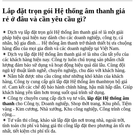
Lắp đặt trọn gói Hệ thống âm thanh giá
rẻ ở đâu và cần yêu cầu gì?
✴
Dịch vụ lắp đặt trọn gói Hệ thống âm thanh giá rẻ là một giải
pháp hiệu quả hiện nay dành cho các doanh nghiệp, công ty, cá
nhân, hộ gia đình… Hệ thống âm thanh trở thành thiết bị ưa chuộng
hàng đầu của mọi gia đình và các doanh nghiệp tại Việt Nam.
✴
Dịch vụ lắp đặt Hệ thống âm thanh giá rẻ là nhu cầu tất yếu của
các khách hàng hiện nay. Công ty luôn chú trọng sản phẩm chất
lượng đảm bảo sử dụng và hoạt động hiệu quả dài lâu. Cùng đội
ngũ kỹ thuật lành nghề, chuyên nghiệp, chu đáo với khách hàng.
✴
Nắm bắt được nhu cầu cũng như những khó khăn của khách
hàng, Công ty cung cấp gói lắp đặt Hệ thống âm thanhtrọn bộ giá
rẻ. Cam kết các chế độ bảo hành chính hãng, hậu mãi hấp dẫn. Giúp
khách hàng yên tâm hơn trong suốt quá trình sử dụng.
✴
Công ty chuyên cung cấp dịch vụ tư vấn,
lắp đặt Hệ thống âm
thanh
cho Công ty, Doanh nghiệp, Shop thời trang, Khu phố, Tiệm
vàng - Kim cương, Nhà xưởng, Khu công nghiệp, Công trình công
cộng...
✴
Tư vấn thi công, khảo sát lắp đặt tận nơi trong nhà, ngoài trời,
tính toán chi phí và bảng giá thi công lắp đặt theo phương án tối ưu
nhất, tiết kiệm chi phí tối đa.