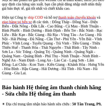
quy định của hãng sản xuất. bạn cần phải đăng nhập mới nhìn thấy
giá bán thực tế, giá tốt nhất và chiết khấu cao.
Hiện tại Công ty
ship COD
và hỗ trợ
thanh toán chuyển khoản
và
giao hàng tại bến xe
đi các tỉnh.
: Đồng Tháp - Đồng Nai - Điện
Biên - Đắk Nông - Đắk Lắk - Cao Bằng - Cà Mau - Bình Thuận -
Bình Phước - Bình Dương - Bình Định - Bến Tre - Bắc Ninh - Bạc
Liêu - Bắc Kạn - Bắc Giang - Bà Rịa - Vũng Tàu - An Giang - Hà
Nội - Hải Phòng - Đà Nẵng - Cần Thơ - Phú Yên - Yên Bái - Vĩnh
Phúc - Vĩnh Long - Tuyên Quang - Trà Vinh - Tiền Giang - Thừa
Thiên Huế - Thanh Hóa - Thái Nguyên - Thái Bình - Tây Ninh -
Sơn La - Sóc Trăng - Quảng Trị - Quảng Ninh - Quảng Ngãi -
Quảng Nam - Quảng Bình - Phú Thọ - Ninh Thuận - Ninh Bình -
Nghệ An - Nam Định - Long An - Lào Cai - Lạng Sơn - Lâm
Đồng- Lai Châu - Kon Tum - Kiên Giang - Khánh Hòa - Hưng Yên
- Hòa Bình - Hậu Giang - Hải Dương - Hà Tĩnh - Hà Nam - Hà
Giang - Gia Lai.
Bảo hành Hệ thống âm thanh chính hãng
- Sửa chữa Hệ thống âm thanh
✴
Địa chỉ trung tâm nhận bảo hành sửa chữa :
50 Tân Trang, P9,