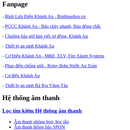
Fanpage
-
Bình Lưu Điện Khánh An - Binhluudien.vn
-
PCCC Khánh An - Báo cháy nhanh, Báo động chắc
-
Chuông báo giờ làm việc tự động, Khánh An
-
Thiết bị an ninh Khánh An
-
Cơ Điện Khánh An - M&E, ELV, Fire Alarm Systems
-
Phao điện chống giật - Relay Bơm Nước An Toàn
-
Cơ điện Khánh An
-
Thiết bị an ninh Bà Rịa Vũng Tàu
Hệ thống âm thanh
Lọc tìm kiếm Hệ thống âm thanh
Âm thanh phòng họp, học tập
Âm thanh thông báo SPON