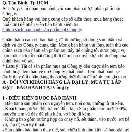
Q. Tân Bình, Tp HCM
✴
Lưu ý:
Chỉ nhận bảo hành các sản phẩm được phân phối bởi
Công ty.
Quý khách hàng vui lòng cung cấp số điện thoại mua hàng (hoặc
hoá đơn) để nhân viên bảo hành kiểm tra.
Chính sách bảo hành sản phẩm tại Công ty
Chân thành cám ơn bạn hàng, đã tin tưởng sử dụng sản phẩm và
dịch vụ do Công ty cung cấp. Mong bạn hàng vui lòng tuân thủ các
chính sách bảo hành sản phẩm sau đây để chúng tôi được phục vụ
bạn một cách tốt nhất đồng thời đảm bảo quyền lợi chính đáng của
chính bạn về sau.
* Lưu ý:
Tất cả sản phẩm mua tại Công ty đều được dán tem bảo
hành hoặc tem bảo vệ do Công ty phát hành. Tem phát hành sẽ
được thay đổi nhận dạng theo từng thời điểm để tránh tem giả mạo.
A - ĐỐI VỚI KHÁCH HÀNG LÀ ĐẠI LÝ, MUA TỰ LẮP
ĐẶT - BẢO HÀNH TẠI Công ty
1 - ĐIỀU KIỆN ĐƯỢC BẢO HÀNH
- Bảo hành sản phẩm còn nguyên tem, hoá đơn, chứng từ đi kèm.
- Khách hàng được đổi, trả với điều kiện Sản phẩm còn mới 100%,
nguyên tem và đầy đủ phụ kiện, vỏ hộp đi kèm.
- Không bao gồm trường hợp do cháy nổ, sét đánh, vào nước, rơi bể
vỡ, lắp đặt sai kỹ thuật.
- Sản phẩm bảo hành thay thế, sửa chữa linh phụ kiện sẽ báo giá tuỳ