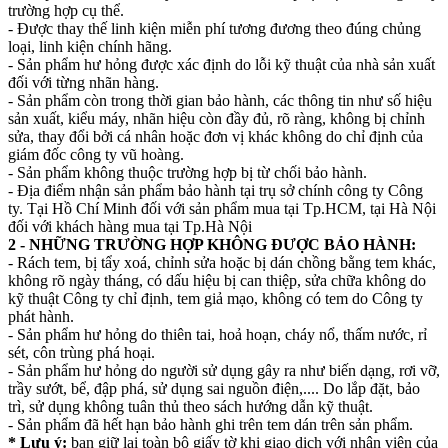
trường hợp cụ thể.
- Được thay thế linh kiện miễn phí tương đương theo đúng chủng
loại, linh kiện chính hãng.
- Sản phẩm hư hỏng được xác định do lỗi kỹ thuật của nhà sản xuất
đối với từng nhãn hàng.
- Sản phẩm còn trong thời gian bảo hành, các thông tin như số hiệu
sản xuất, kiểu máy, nhãn hiệu còn đầy đủ, rõ ràng, không bị chỉnh
sửa, thay đổi bởi cá nhân hoặc đơn vị khác không do chỉ định của
giám đốc công ty vũ hoàng.
- Sản phẩm không thuộc trường hợp bị từ chối bảo hành.
- Địa điểm nhận sản phẩm bảo hành tại trụ sở chính công ty Công
ty. Tại Hồ Chí Minh đối với sản phẩm mua tại Tp.HCM, tại Hà Nội
đối với khách hàng mua tại Tp.Hà Nội
2 - NHỮNG TRƯỜNG HỢP KHÔNG ĐƯỢC BẢO HÀNH:
- Rách tem, bị tẩy xoá, chỉnh sửa hoặc bị dán chồng bằng tem khác,
không rõ ngày tháng, có dấu hiệu bị can thiệp, sửa chữa không do
kỹ thuật Công ty chỉ định, tem giả mạo, không có tem do Công ty
phát hành.
- Sản phẩm hư hỏng do thiên tai, hoả hoạn, cháy nổ, thấm nước, rỉ
sét, côn trùng phá hoại.
- Sản phẩm hư hỏng do người sử dụng gây ra như biến dạng, rơi vỡ,
trầy sướt, bể, đập phá, sử dụng sai nguồn điện,.... Do lắp đặt, bảo
trì, sử dụng không tuân thủ theo sách hướng dẫn kỹ thuật.
- Sản phẩm đã hết hạn bảo hành ghi trên tem dán trên sản phẩm.
* Lưu ý:
bạn giữ lại toàn bộ giấy tờ khi giao dịch với nhân viên của