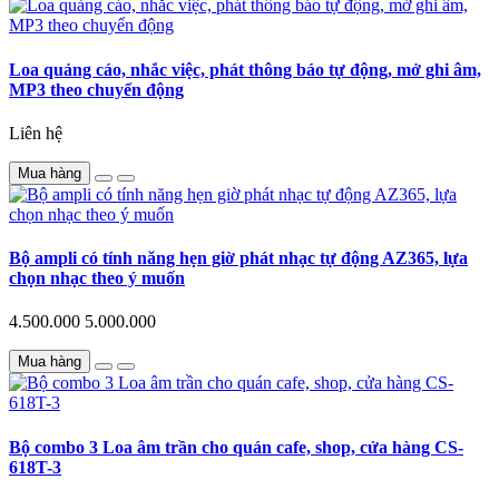
Loa quảng cáo, nhắc việc, phát thông báo tự động, mở ghi âm,
MP3 theo chuyển động
Liên hệ
Mua hàng
Bộ ampli có tính năng hẹn giờ phát nhạc tự động AZ365, lựa
chọn nhạc theo ý muốn
4.500.000
5.000.000
Mua hàng
Bộ combo 3 Loa âm trần cho quán cafe, shop, cửa hàng CS-
618T-3