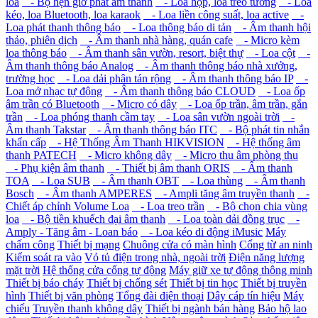
loa
- Bộ hẹn giờ phát âm thanh
- Loa hộp, loa treo tường
- Loa
kéo, loa Bluetooth, loa karaok
- Loa liền công suất, loa active
-
Loa phát thanh thông báo
- Loa thông báo di tản
- Âm thanh hội
thảo, phiên dịch
- Âm thanh nhà hàng, quán cafe
- Micro kèm
loa thông báo
- Âm thanh sân vườn, resort, biệt thự
- Loa cột
-
Âm thanh thông báo Analog
- Âm thanh thông báo nhà xưởng,
trường học
- Loa dải phân tán rộng
- Âm thanh thông báo IP
-
Loa mở nhạc tự động
- Âm thanh thông báo CLOUD
- Loa ốp
âm trần có Bluetooth
- Micro có dây
- Loa ốp trần, âm trần, gắn
trần
- Loa phóng thanh cầm tay
- Loa sân vườn ngoài trời
-
Âm thanh Takstar
- Âm thanh thông báo ITC
- Bộ phát tin nhắn
khẩn cấp
- Hệ Thống Âm Thanh HIKVISION
- Hệ thống âm
thanh PATECH
- Micro không dây
- Micro thu âm phòng thu
- Phụ kiện âm thanh
- Thiết bị âm thanh ORIS
- Âm thanh
TOA
- Loa SUB
- Âm thanh OBT
- Loa thùng
- Âm thanh
Bosch
- Âm thanh AMPERES
- Ampli tăng âm truyền thanh
-
Chiết áp chỉnh Volume Loa
- Loa treo trần
- Bộ chọn chia vùng
loa
- Bộ tiền khuếch đại âm thanh
- Loa toàn dải đồng trục
-
Amply - Tăng âm - Loan báo
- Loa kéo di động iMusic
Máy
chấm công
Thiết bị mạng
Chuông cửa có màn hình
Cổng từ an ninh
Kiểm soát ra vào
Vỏ tủ điện trong nhà, ngoài trời
Điện năng lượng
mặt trời
Hệ thống cửa cổng tự động
Máy giữ xe tự động thông minh
Thiết bị báo cháy
Thiết bị chống sét
Thiết bị tin học
Thiết bị truyền
hình
Thiết bị văn phòng
Tổng đài điện thoại
Dây cáp tín hiệu
Máy
chiếu
Truyền thanh không dây
Thiết bị ngành bán hàng
Bảo hộ lao