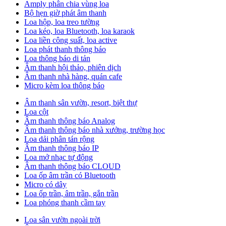
Amply phân chia vùng loa
Bộ hẹn giờ phát âm thanh
Loa hộp, loa treo tường
Loa kéo, loa Bluetooth, loa karaok
Loa liền công suất, loa active
Loa phát thanh thông báo
Loa thông báo di tản
Âm thanh hội thảo, phiên dịch
Âm thanh nhà hàng, quán cafe
Micro kèm loa thông báo
Âm thanh sân vườn, resort, biệt thự
Loa cột
Âm thanh thông báo Analog
Âm thanh thông báo nhà xưởng, trường học
Loa dải phân tán rộng
Âm thanh thông báo IP
Loa mở nhạc tự động
Âm thanh thông báo CLOUD
Loa ốp âm trần có Bluetooth
Micro có dây
Loa ốp trần, âm trần, gắn trần
Loa phóng thanh cầm tay
Loa sân vườn ngoài trời