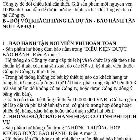
Công ty để đối chiếu khi cần thiết. Giữ sản phẩm mới nguyên vẹn
100% như ban đầu để được hưởng chính sách 1 đổi 1 ngay chỉ có
tại Công ty.
B - ĐỐI VỚI KHÁCH HÀNG LÀ DỰ ÁN - BẢO HÀNH TẬN
NƠI LẮP ĐẶT
1 - BẢO HÀNH TẬN NƠI MIỄN PHÍ HOÀN TOÀN
- Sản phẩm hư hỏng đảm bảo nằm trong ''ĐIỀU KIỆN ĐƯỢC
BẢO HÀNH'' Điều A mục 1.
- Hệ thống do Công ty cung cấp thiết bị và tổ chức lắp đặt theo tiêu
chuẩn kỹ thuật của nhà sản xuất do các Kỹ sư, kỹ thuật viên thuộc
Công ty Công ty thực hiện.
- Trong hệ thống không có bất kỳ thiết bị nào do khách hàng tự
trang bị, tự cung cấp (ngoại trừ bắt buộc phải cung cấp từ bên thứ 3
mà sản phẩm đó không có tại Công ty, hoặc được Công ty đồng ý
bằng văn bản).
- Giá trị của toàn hệ thống tối thiểu 10.000.000 VNĐ. (Có bao gồm
phí lắp đặt và phí bảohành tận nơi, có ghi rõ trong hợp đồng hoặc
phiếu đặt hàng, giao hàng hoặc thỏa thuận giữa hai bên).
2 - KHÔNG ĐƯỢC BẢO HÀNH HOẶC CÓ TÍNH PHÍ DỊCH
VỤ
- Sản phẩm hư hỏng nằm trong ''NHỮNG TRƯỜNG HỢP
KHÔNG ĐƯỢC BẢO HÀNH'' Điều A mục 2.
- Hệ thống lắp đặt không tính phí dịch vụ lắp đặt và bảo hành tận