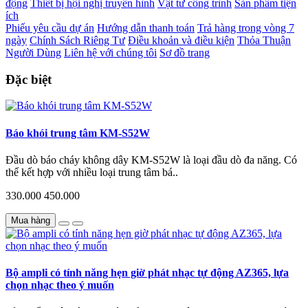
động
Thiết bị hội nghị truyền hình
Vật tư công trình
Sản phẩm tiện
ích
Phiếu yêu cầu dự án
Hướng dẫn thanh toán
Trả hàng trong vòng 7
ngày
Chính Sách Riêng Tư
Điều khoản và điều kiện
Thỏa Thuận
Người Dùng
Liên hệ với chúng tôi
Sơ đồ trang
Đặc biệt
Báo khói trung tâm KM-S52W
Đầu dò báo cháy không dây KM-S52W là loại đầu dò đa năng. Có
thể kết hợp với nhiều loại trung tâm bá..
330.000
450.000
Mua hàng
Bộ ampli có tính năng hẹn giờ phát nhạc tự động AZ365, lựa
chọn nhạc theo ý muốn