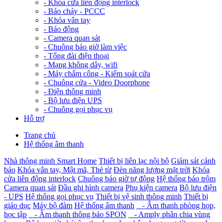
-
Khóa cửa liên động interlock
-
Báo cháy - PCCC
-
Khóa vân tay
-
Báo động
-
Camera quan sát
-
Chuông báo giờ làm việc
-
Tổng đài điện thoại
-
Mạng không dây, wifi
-
Máy chấm công - Kiểm soát cửa
-
Chuông cửa - Video Doorphone
-
Điện thông minh
-
Bộ lưu điện UPS
-
Chuông gọi phục vụ
Hỗ trợ
Trang chủ
Hệ thống âm thanh
Nhà thông minh Smart Home
Thiết bị liên lạc nội bộ
Giám sát cảnh
báo
Khóa vân tay, Mật mã, Thẻ từ
Đèn năng lượng mặt trời
Khóa
cửa liên động interlock
Chuông báo giờ tự động
Hệ thống báo trộm
Camera quan sát
Đầu ghi hình camera
Phụ kiện camera
Bộ lưu điện
- UPS
Hệ thống gọi phục vụ
Thiết bị vệ sinh thông minh
Thiết bị
giáo dục
Máy bộ đàm
Hệ thống âm thanh
- Âm thanh phòng họp,
học tập
- Âm thanh thông báo SPON
- Amply phân chia vùng