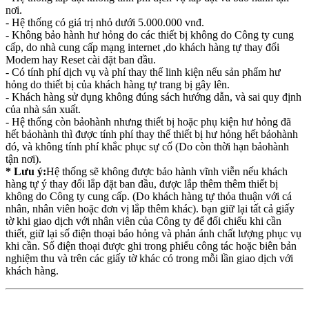
nơi.
- Hệ thống có giá trị nhỏ dưới 5.000.000 vnđ.
- Không bảo hành hư hỏng do các thiết bị không do Công ty cung
cấp, do nhà cung cấp mạng internet ,do khách hàng tự thay đổi
Modem hay Reset cài đặt ban đầu.
- Có tính phí dịch vụ và phí thay thế linh kiện nếu sản phẩm hư
hỏng do thiết bị của khách hàng tự trang bị gây lên.
- Khách hàng sử dụng không đúng sách hướng dẫn, và sai quy định
của nhà sản xuất.
- Hệ thống còn bảohành nhưng thiết bị hoặc phụ kiện hư hỏng đã
hết bảohành thì được tính phí thay thế thiết bị hư hỏng hết bảohành
đó, và không tính phí khắc phục sự cố (Do còn thời hạn bảohành
tận nơi).
* Lưu ý:
Hệ thống sẽ không được bảo hành vĩnh viễn nếu khách
hàng tự ý thay đổi lắp đặt ban đầu, được lắp thêm thêm thiết bị
không do Công ty cung cấp. (Do khách hàng tự thỏa thuận với cá
nhân, nhân viên hoặc đơn vị lắp thêm khác). bạn giữ lại tất cả giấy
tờ khi giao dịch với nhân viên của Công ty để đối chiếu khi cần
thiết, giữ lại số điện thoại báo hỏng và phản ánh chất lượng phục vụ
khi cần. Số điện thoại được ghi trong phiếu công tác hoặc biên bản
nghiệm thu và trên các giấy tờ khác có trong mỗi lần giao dịch với
khách hàng.