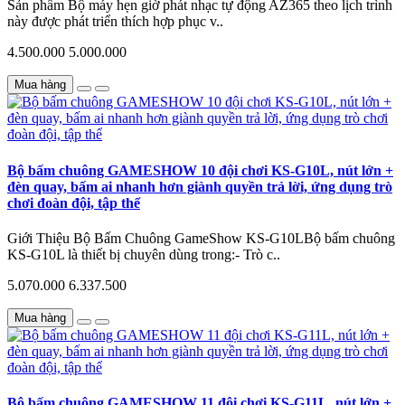
Sản phẩm Bộ máy hẹn giờ phát nhạc tự động AZ365 theo lịch trình
này được phát triển thích hợp phục v..
4.500.000
5.000.000
Mua hàng
Bộ bấm chuông GAMESHOW 10 đội chơi KS-G10L, nút lớn +
đèn quay, bấm ai nhanh hơn giành quyền trả lời, ứng dụng trò
chơi đoàn đội, tập thể
Giới Thiệu Bộ Bấm Chuông GameShow KS-G10LBộ bấm chuông
KS-G10L là thiết bị chuyên dùng trong:- Trò c..
5.070.000
6.337.500
Mua hàng
Bộ bấm chuông GAMESHOW 11 đội chơi KS-G11L, nút lớn +