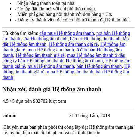
- Nhận hàng thanh toán tại nhà.
- Có lắp đặt tận nơi với chi phí thỏa thuận.
- Miễn phí giao hàng nội thành với đơn hàng > 3tr.
- Đăng ký thành viên để có cơ hội trở thành đại lý thân thiết.
Từ khóa tìm kiếm:
cần mua Hệ thống âm thanh
,
nơi bán Hệ thống
âm thanh
,
sửa Hệ thống âm thanh
,
bảo trì Hệ thống âm thanh
,
lắp
đặt Hệ thống âm thanh
,
Hệ thống âm thanh giá rẻ
,
Hệ thống âm
thanh giá rẻ
,
mua Hệ thống âm thanh,
ở đâu bán Hệ thống âm
thanh
,
Hệ thống âm thanh giá rẻ
,
mua Hệ thống âm thanh ở đâu
,
công ty bán Hệ thống âm thanh,
Hệ thống âm thanh
,
Hệ thống âm
thanh giá rẻ
,
mua Hệ thống âm thanh
,
bán Hệ thống âm thanh
,
Hệ
thống âm thanh giá rẻ
,
mua Hệ thống âm thanh
,
bán Hệ thống âm
thanh
Nhận xét, đánh giá Hệ thống âm thanh
4.5
/
5
dựa trên
982782
lượt xem
admin
31 Tháng Tám, 2018
Chuyên mua bán phân phối thi công lắp đặt Hệ thống âm thanh giá
rẻ, uy tín, hậu mãi tốt tại tphcm và các tỉnh lân cận