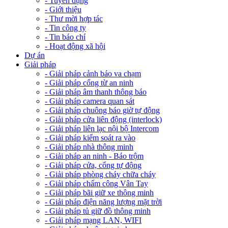
- Tuyển dụng
- Giới thiệu
- Thư mời hợp tác
- Tin công ty
- Tin báo chí
- Hoạt động xã hội
Dự án
Giải pháp
- Giải pháp cảnh báo va chạm
- Giải pháp cổng từ an ninh
- Giải pháp âm thanh thông báo
- Giải pháp camera quan sát
- Giải pháp chuông báo giờ tự động
- Giải pháp cửa liên động (interlock)
- Giải pháp liên lạc nội bộ Intercom
- Giải pháp kiểm soát ra vào
- Giải pháp nhà thông minh
- Giải pháp an ninh - Báo trộm
- Giải pháp cửa, cổng tự động
- Giải pháp phòng cháy chữa cháy
- Giải pháp chấm công Vân Tay
- Giải pháp bãi giữ xe thông minh
- Giải pháp điện năng lượng mặt trời
- Giải pháp tủ giữ đồ thông minh
- Giải pháp mạng LAN, WIFI