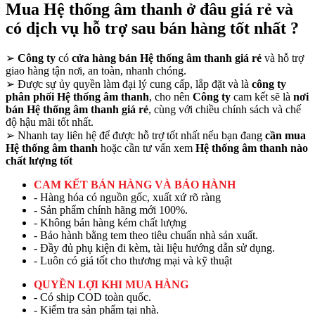
Mua Hệ thống âm thanh ở đâu giá rẻ và
có dịch vụ hỗ trợ sau bán hàng tốt nhất ?
➢
Công ty
có
cửa hàng bán Hệ thống âm thanh giá rẻ
và hỗ trợ
giao hàng tận nơi, an toàn, nhanh chóng.
➢
Được sự ủy quyền làm đại lý cung cấp, lắp đặt và là
công ty
phân phối Hệ thống âm thanh
, cho nên
Công ty
cam kết sẽ là
nơi
bán Hệ thống âm thanh giá rẻ
, cùng với chiều chính sách và chế
độ hậu mãi tốt nhất.
➢
Nhanh tay liên hệ để được hỗ trợ tốt nhất nếu bạn đang
cần mua
Hệ thống âm thanh
hoặc cần tư vấn xem
Hệ thống âm thanh nào
chất lượng tốt
CAM KẾT BÁN HÀNG VÀ BẢO HÀNH
- Hàng hóa có nguồn gốc, xuất xứ rõ ràng
- Sản phẩm chính hãng mới 100%.
- Không bán hàng kém chất lượng
- Bảo hành bằng tem theo tiêu chuẩn nhà sản xuất.
- Đầy đủ phụ kiện đi kèm, tài liệu hướng dẫn sử dụng.
- Luôn có giá tốt cho thương mại và kỹ thuật
QUYỀN LỢI KHI MUA HÀNG
- Có ship COD toàn quốc.
- Kiểm tra sản phẩm tại nhà.