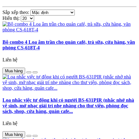
Sắp xếp theo:
Hiển thị:
Bộ combo 4 Loa âm trần cho quán café, trà sữa, cửa hàng, văn
phòng CS-618T-4
Liên hệ
Mua hàng
Loa nhắc việc tự động khi có người BS-631PIR (nhắc nhở nhà
vệ sinh, mở nhạc giải trí nhẹ nhàng cho thư viện, phòng đọc
sách, shop, cửa hàng, quán cafe...
Liên hệ
Mua hàng