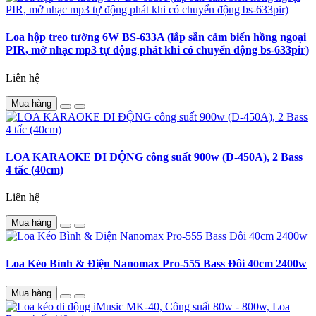
Loa hộp treo tường 6W BS-633A (lắp sẵn cảm biến hồng ngoại
PIR, mở nhạc mp3 tự động phát khi có chuyển động bs-633pir)
Liên hệ
Mua hàng
LOA KARAOKE DI ĐỘNG công suất 900w (D-450A), 2 Bass
4 tấc (40cm)
Liên hệ
Mua hàng
Loa Kéo Bình & Điện Nanomax Pro-555 Bass Đôi 40cm 2400w
Mua hàng