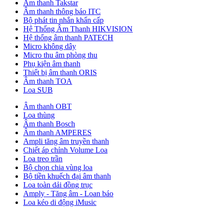
Âm thanh Takstar
Âm thanh thông báo ITC
Bộ phát tin nhắn khẩn cấp
Hệ Thống Âm Thanh HIKVISION
Hệ thống âm thanh PATECH
Micro không dây
Micro thu âm phòng thu
Phụ kiện âm thanh
Thiết bị âm thanh ORIS
Âm thanh TOA
Loa SUB
Âm thanh OBT
Loa thùng
Âm thanh Bosch
Âm thanh AMPERES
Ampli tăng âm truyền thanh
Chiết áp chỉnh Volume Loa
Loa treo trần
Bộ chọn chia vùng loa
Bộ tiền khuếch đại âm thanh
Loa toàn dải đồng trục
Amply - Tăng âm - Loan báo
Loa kéo di động iMusic