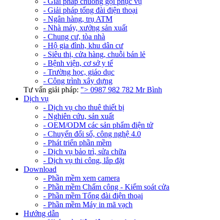
- Giải pháp chuông gọi phục vụ
- Giải pháp tổng đài điện thoại
- Ngân hàng, trụ ATM
- Nhà máy, xưởng sản xuất
- Chung cư, tòa nhà
- Hộ gia đình, khu dân cư
- Siêu thị, cửa hàng, chuỗi bán lẻ
- Bệnh viện, cơ sở y tế
- Trường học, giáo dục
- Công trình xây dựng
Tư vấn giải pháp:
">
0987 982 782
Mr Bình
Dịch vụ
- Dịch vụ cho thuê thiết bị
- Nghiên cứu, sản xuất
- OEM/ODM các sản phẩm điện tử
- Chuyển đổi số, công nghệ 4.0
- Phát triển phần mềm
- Dịch vụ bảo trì, sửa chữa
- Dịch vụ thi công, lắp đặt
Download
- Phần mềm xem camera
- Phần mềm Chấm công - Kiểm soát cửa
- Phần mềm Tổng đài điện thoại
- Phần mềm Máy in mã vạch
Hướng dẫn