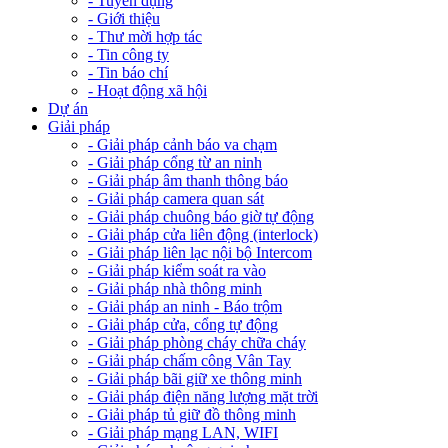
- Tuyển dụng
- Giới thiệu
- Thư mời hợp tác
- Tin công ty
- Tin báo chí
- Hoạt động xã hội
Dự án
Giải pháp
- Giải pháp cảnh báo va chạm
- Giải pháp cổng từ an ninh
- Giải pháp âm thanh thông báo
- Giải pháp camera quan sát
- Giải pháp chuông báo giờ tự động
- Giải pháp cửa liên động (interlock)
- Giải pháp liên lạc nội bộ Intercom
- Giải pháp kiểm soát ra vào
- Giải pháp nhà thông minh
- Giải pháp an ninh - Báo trộm
- Giải pháp cửa, cổng tự động
- Giải pháp phòng cháy chữa cháy
- Giải pháp chấm công Vân Tay
- Giải pháp bãi giữ xe thông minh
- Giải pháp điện năng lượng mặt trời
- Giải pháp tủ giữ đồ thông minh
- Giải pháp mạng LAN, WIFI