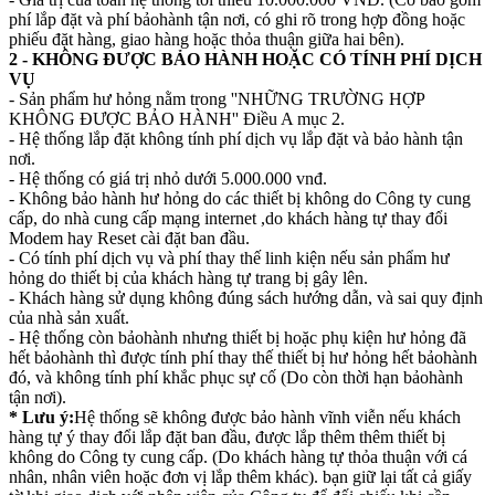
phí lắp đặt và phí bảohành tận nơi, có ghi rõ trong hợp đồng hoặc
phiếu đặt hàng, giao hàng hoặc thỏa thuận giữa hai bên).
2 - KHÔNG ĐƯỢC BẢO HÀNH HOẶC CÓ TÍNH PHÍ DỊCH
VỤ
- Sản phẩm hư hỏng nằm trong ''NHỮNG TRƯỜNG HỢP
KHÔNG ĐƯỢC BẢO HÀNH'' Điều A mục 2.
- Hệ thống lắp đặt không tính phí dịch vụ lắp đặt và bảo hành tận
nơi.
- Hệ thống có giá trị nhỏ dưới 5.000.000 vnđ.
- Không bảo hành hư hỏng do các thiết bị không do Công ty cung
cấp, do nhà cung cấp mạng internet ,do khách hàng tự thay đổi
Modem hay Reset cài đặt ban đầu.
- Có tính phí dịch vụ và phí thay thế linh kiện nếu sản phẩm hư
hỏng do thiết bị của khách hàng tự trang bị gây lên.
- Khách hàng sử dụng không đúng sách hướng dẫn, và sai quy định
của nhà sản xuất.
- Hệ thống còn bảohành nhưng thiết bị hoặc phụ kiện hư hỏng đã
hết bảohành thì được tính phí thay thế thiết bị hư hỏng hết bảohành
đó, và không tính phí khắc phục sự cố (Do còn thời hạn bảohành
tận nơi).
* Lưu ý:
Hệ thống sẽ không được bảo hành vĩnh viễn nếu khách
hàng tự ý thay đổi lắp đặt ban đầu, được lắp thêm thêm thiết bị
không do Công ty cung cấp. (Do khách hàng tự thỏa thuận với cá
nhân, nhân viên hoặc đơn vị lắp thêm khác). bạn giữ lại tất cả giấy