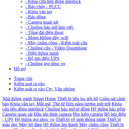
-
Khóa cửa liên động interlock
-
Báo cháy - PCCC
-
Khóa vân tay
-
Báo động
-
Camera quan sát
-
Chuông báo giờ làm việc
-
Tổng đài điện thoại
-
Mạng không dây, wifi
-
Máy chấm công - Kiểm soát cửa
-
Chuông cửa - Video Doorphone
-
Điện thông minh
-
Bộ lưu điện UPS
-
Chuông gọi phục vụ
Hỗ trợ
Trang chủ
Kiểm soát ra vào
Kiểm soát ra vào Cty, Văn phòng
Nhà thông minh Smart Home
Thiết bị liên lạc nội bộ
Giám sát cảnh
báo
Khóa vân tay, Mật mã, Thẻ từ
Đèn năng lượng mặt trời
Khóa
cửa liên động interlock
Chuông báo giờ tự động
Hệ thống báo trộm
Camera quan sát
Đầu ghi hình camera
Phụ kiện camera
Bộ lưu điện
- UPS
Hệ thống gọi phục vụ
Thiết bị vệ sinh thông minh
Thiết bị
giáo dục
Máy bộ đàm
Hệ thống âm thanh
Máy chấm công
Thiết bị