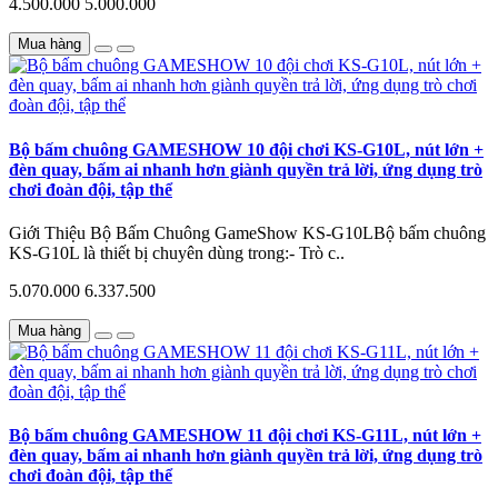
4.500.000
5.000.000
Mua hàng
Bộ bấm chuông GAMESHOW 10 đội chơi KS-G10L, nút lớn +
đèn quay, bấm ai nhanh hơn giành quyền trả lời, ứng dụng trò
chơi đoàn đội, tập thể
Giới Thiệu Bộ Bấm Chuông GameShow KS-G10LBộ bấm chuông
KS-G10L là thiết bị chuyên dùng trong:- Trò c..
5.070.000
6.337.500
Mua hàng
Bộ bấm chuông GAMESHOW 11 đội chơi KS-G11L, nút lớn +
đèn quay, bấm ai nhanh hơn giành quyền trả lời, ứng dụng trò
chơi đoàn đội, tập thể