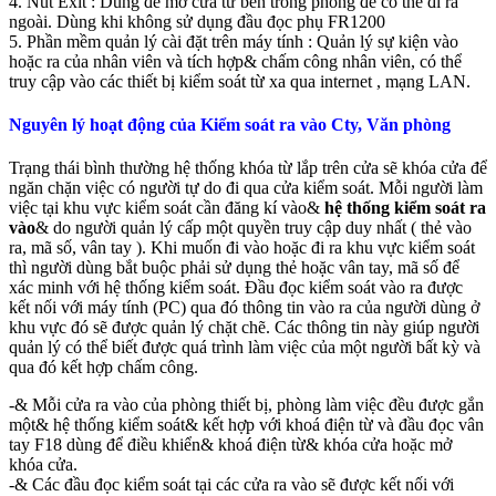
4. Nút Exit : Dùng để mở cửa từ bên trong phòng để có thể đi ra
ngoài. Dùng khi không sử dụng đầu đọc phụ FR1200
5. Phần mềm quản lý cài đặt trên máy tính : Quản lý sự kiện vào
hoặc ra của nhân viên và tích hợp& chấm công nhân viên, có thể
truy cập vào các thiết bị kiểm soát từ xa qua internet , mạng LAN.
Nguyên lý hoạt động của Kiểm soát ra vào Cty, Văn phòng
Trạng thái bình thường hệ thống khóa từ lắp trên cửa sẽ khóa cửa để
ngăn chặn việc có người tự do đi qua cửa kiểm soát. Mỗi người làm
việc tại khu vực kiểm soát cần đăng kí vào&
hệ thống kiểm soát ra
vào
& do người quản lý cấp một quyền truy cập duy nhất ( thẻ vào
ra, mã số, vân tay ). Khi muốn đi vào hoặc đi ra khu vực kiểm soát
thì người dùng bắt buộc phải sử dụng thẻ hoặc vân tay, mã số để
xác minh với hệ thống kiểm soát. Đầu đọc kiểm soát vào ra được
kết nối với máy tính (PC) qua đó thông tin vào ra của người dùng ở
khu vực đó sẽ được quản lý chặt chẽ. Các thông tin này giúp người
quản lý có thể biết được quá trình làm việc của một người bất kỳ và
qua đó kết hợp chấm công.
-& Mỗi cửa ra vào của phòng thiết bị, phòng làm việc đều được gắn
một& hệ thống kiểm soát& kết hợp với khoá điện từ và đầu đọc vân
tay F18 dùng để điều khiển& khoá điện từ& khóa cửa hoặc mở
khóa cửa.
-& Các đầu đọc kiểm soát tại các cửa ra vào sẽ được kết nối với