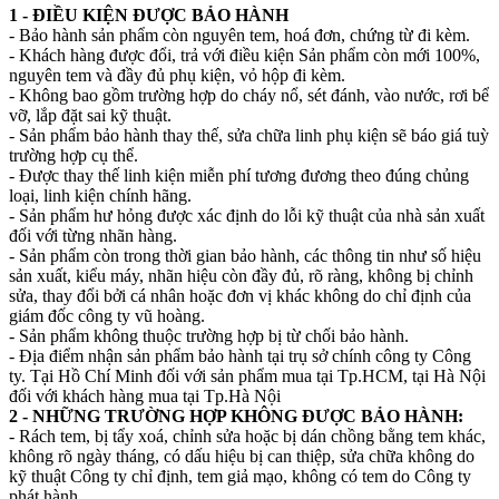
1 - ĐIỀU KIỆN ĐƯỢC BẢO HÀNH
- Bảo hành sản phẩm còn nguyên tem, hoá đơn, chứng từ đi kèm.
- Khách hàng được đổi, trả với điều kiện Sản phẩm còn mới 100%,
nguyên tem và đầy đủ phụ kiện, vỏ hộp đi kèm.
- Không bao gồm trường hợp do cháy nổ, sét đánh, vào nước, rơi bể
vỡ, lắp đặt sai kỹ thuật.
- Sản phẩm bảo hành thay thế, sửa chữa linh phụ kiện sẽ báo giá tuỳ
trường hợp cụ thể.
- Được thay thế linh kiện miễn phí tương đương theo đúng chủng
loại, linh kiện chính hãng.
- Sản phẩm hư hỏng được xác định do lỗi kỹ thuật của nhà sản xuất
đối với từng nhãn hàng.
- Sản phẩm còn trong thời gian bảo hành, các thông tin như số hiệu
sản xuất, kiểu máy, nhãn hiệu còn đầy đủ, rõ ràng, không bị chỉnh
sửa, thay đổi bởi cá nhân hoặc đơn vị khác không do chỉ định của
giám đốc công ty vũ hoàng.
- Sản phẩm không thuộc trường hợp bị từ chối bảo hành.
- Địa điểm nhận sản phẩm bảo hành tại trụ sở chính công ty Công
ty. Tại Hồ Chí Minh đối với sản phẩm mua tại Tp.HCM, tại Hà Nội
đối với khách hàng mua tại Tp.Hà Nội
2 - NHỮNG TRƯỜNG HỢP KHÔNG ĐƯỢC BẢO HÀNH:
- Rách tem, bị tẩy xoá, chỉnh sửa hoặc bị dán chồng bằng tem khác,
không rõ ngày tháng, có dấu hiệu bị can thiệp, sửa chữa không do
kỹ thuật Công ty chỉ định, tem giả mạo, không có tem do Công ty
phát hành.