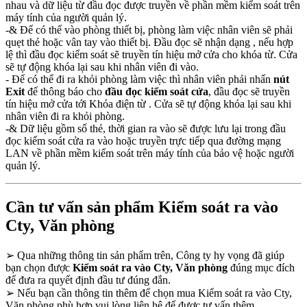
nhau và dữ liệu từ đầu đọc được truyền về phần mềm kiểm soát trên
máy tính của người quản lý.
-& Để có thể vào phòng thiết bị, phòng làm việc nhân viên sẽ phải
quẹt thẻ hoặc vân tay vào thiết bị. Đầu đọc sẽ nhận dạng , nếu hợp
lệ thì đầu đọc kiểm soát sẽ truyền tín hiệu mở cửa cho khóa từ. Cửa
sẽ tự động khóa lại sau khi nhân viên đi vào.
- Để có thể đi ra khỏi phòng làm việc thì nhân viên phải nhấn
nút
Exit
để thông báo cho
đầu đọc kiểm soát cửa
, đầu đọc sẽ truyền
tín hiệu mở cửa tới Khóa điện từ . Cửa sẽ tự động khóa lại sau khi
nhân viên đi ra khỏi phòng.
-& Dữ liệu gồm số thẻ, thời gian ra vào sẽ được lưu lại trong đầu
đọc kiểm soát cửa ra vào hoặc truyền trực tiếp qua đường mạng
LAN về phần mềm kiểm soát trên máy tính của bảo vệ hoặc người
quản lý.
Cần tư vấn sản phẩm Kiểm soát ra vào
Cty, Văn phòng
➢
Qua những thông tin sản phẩm trên, Công ty hy vọng đã giúp
bạn chọn được
Kiểm soát ra vào Cty, Văn phòng
đúng mục đích
để đưa ra quyết định đầu tư đúng đắn.
➢
Nếu bạn cần thông tin thêm để chọn mua Kiểm soát ra vào Cty,
Văn phòng phù hợp vui lòng liên hệ để được tư vấn thêm.