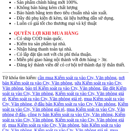
- Sản phẩm chính hãng mới 100%.
- Không bán hàng kém chất lượng
- Bảo hành bằng tem theo tiêu chuẩn nhà sản xuất.
- Đầy đủ phụ kiện đi kèm, tài liệu hướng dẫn sử dụng.
- Luôn có giá tốt cho thương mại và kỹ thuật
QUYỀN LỢI KHI MUA HÀNG
- Có ship COD toàn quốc.
- Kiểm tra sản phẩm tại nhà.
- Nhận hàng thanh toán tại nhà.
- Có lắp đặt tận nơi với chi phí thỏa thuận.
- Miễn phí giao hàng nội thành với đơn hàng > 3tr.
- Đăng ký thành viên để có cơ hội trở thành đại lý thân thiết.
Từ khóa tìm kiếm:
cần mua Kiểm soát ra vào Cty, Văn phòng
,
nơi
bán Kiểm soát ra vào Cty, Văn phòng
,
sửa Kiểm soát ra vào Cty,
Văn phòng
,
bảo trì Kiểm soát ra vào Cty, Văn phòng
,
lắp đặt Kiểm
soát ra vào Cty, Văn phòng
,
Kiểm soát ra vào Cty, Văn phòng giá
rẻ
,
Kiểm soát ra vào Cty, Văn phòng giá rẻ
,
mua Kiểm soát ra vào
Cty, Văn phòng,
ở đâu bán Kiểm soát ra vào Cty, Văn phòng
,
Kiểm
soát ra vào Cty, Văn phòng giá rẻ
,
mua Kiểm soát ra vào Cty, Văn
phòng ở đâu
,
công ty bán Kiểm soát ra vào Cty, Văn phòng,
Kiểm
soát ra vào Cty, Văn phòng
,
Kiểm soát ra vào Cty, Văn phòng giá
rẻ
,
mua Kiểm soát ra vào Cty, Văn phòng
,
bán Kiểm soát ra vào
Cty, Văn phòng
,
Kiểm soát ra vào Cty, Văn phòng giá rẻ
,
mua