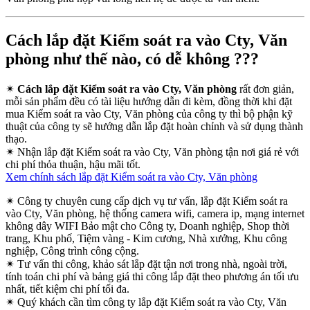
Cách lắp đặt Kiểm soát ra vào Cty, Văn
phòng như thế nào, có dễ không ???
✴
Cách lắp đặt Kiểm soát ra vào Cty, Văn phòng
rất đơn giản,
mỗi sản phẩm đều có tài liệu hướng dẫn đi kèm, đồng thời khi đặt
mua Kiểm soát ra vào Cty, Văn phòng của công ty thì bộ phận kỹ
thuật của công ty sẽ hướng dẫn lắp đặt hoàn chỉnh và sử dụng thành
thạo.
✴
Nhận lắp đặt Kiểm soát ra vào Cty, Văn phòng tận nơi giá rẻ với
chi phí thỏa thuận, hậu mãi tốt.
Xem chính sách lắp đặt Kiểm soát ra vào Cty, Văn phòng
✴
Công ty chuyên cung cấp dịch vụ tư vấn, lắp đặt Kiểm soát ra
vào Cty, Văn phòng, hệ thống camera wifi, camera ip, mạng internet
không dây WIFI Bảo mật cho Công ty, Doanh nghiệp, Shop thời
trang, Khu phố, Tiệm vàng - Kim cương, Nhà xưởng, Khu công
nghiệp, Công trình công cộng.
✴
Tư vấn thi công, khảo sát lắp đặt tận nơi trong nhà, ngoài trời,
tính toán chi phí và bảng giá thi công lắp đặt theo phương án tối ưu
nhất, tiết kiệm chi phí tối đa.
✴
Quý khách cần tìm công ty lắp đặt Kiểm soát ra vào Cty, Văn