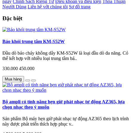
ngày
Chính Sách Riêng Tư
Điều khoản và điều kiện
Thỏa Thuận
Người Dùng
Liên hệ với chúng tôi
Sơ đồ trang
Đặc biệt
Báo khói trung tâm KM-S52W
Đầu dò báo cháy không dây KM-S52W là loại đầu dò đa năng. Có
thể kết hợp với nhiều loại trung tâm bá..
330.000
450.000
Mua hàng
Bộ ampli có tính năng hẹn giờ phát nhạc tự động AZ365, lựa
chọn nhạc theo ý muốn
Sản phẩm Bộ máy hẹn giờ phát nhạc tự động AZ365 theo lịch trình
này được phát triển thích hợp phục v..