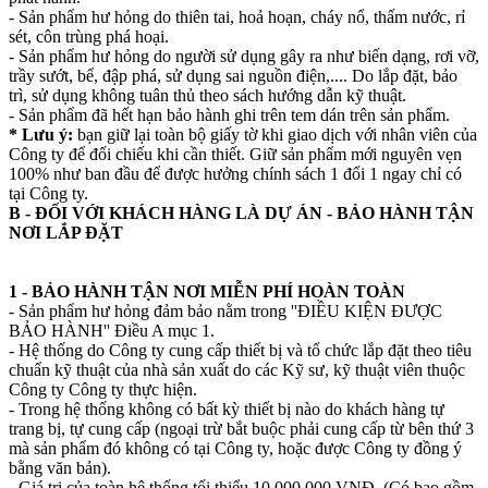
- Sản phẩm hư hỏng do thiên tai, hoả hoạn, cháy nổ, thấm nước, rỉ
sét, côn trùng phá hoại.
- Sản phẩm hư hỏng do người sử dụng gây ra như biến dạng, rơi vỡ,
trầy sướt, bể, đập phá, sử dụng sai nguồn điện,.... Do lắp đặt, bảo
trì, sử dụng không tuân thủ theo sách hướng dẫn kỹ thuật.
- Sản phẩm đã hết hạn bảo hành ghi trên tem dán trên sản phẩm.
* Lưu ý:
bạn giữ lại toàn bộ giấy tờ khi giao dịch với nhân viên của
Công ty để đối chiếu khi cần thiết. Giữ sản phẩm mới nguyên vẹn
100% như ban đầu để được hưởng chính sách 1 đổi 1 ngay chỉ có
tại Công ty.
B - ĐỐI VỚI KHÁCH HÀNG LÀ DỰ ÁN - BẢO HÀNH TẬN
NƠI LẮP ĐẶT
1 - BẢO HÀNH TẬN NƠI MIỄN PHÍ HOÀN TOÀN
- Sản phẩm hư hỏng đảm bảo nằm trong ''ĐIỀU KIỆN ĐƯỢC
BẢO HÀNH'' Điều A mục 1.
- Hệ thống do Công ty cung cấp thiết bị và tổ chức lắp đặt theo tiêu
chuẩn kỹ thuật của nhà sản xuất do các Kỹ sư, kỹ thuật viên thuộc
Công ty Công ty thực hiện.
- Trong hệ thống không có bất kỳ thiết bị nào do khách hàng tự
trang bị, tự cung cấp (ngoại trừ bắt buộc phải cung cấp từ bên thứ 3
mà sản phẩm đó không có tại Công ty, hoặc được Công ty đồng ý
bằng văn bản).
- Giá trị của toàn hệ thống tối thiểu 10.000.000 VNĐ. (Có bao gồm