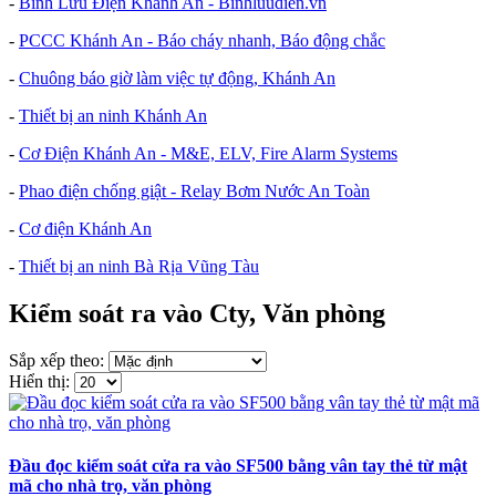
-
Bình Lưu Điện Khánh An - Binhluudien.vn
-
PCCC Khánh An - Báo cháy nhanh, Báo động chắc
-
Chuông báo giờ làm việc tự động, Khánh An
-
Thiết bị an ninh Khánh An
-
Cơ Điện Khánh An - M&E, ELV, Fire Alarm Systems
-
Phao điện chống giật - Relay Bơm Nước An Toàn
-
Cơ điện Khánh An
-
Thiết bị an ninh Bà Rịa Vũng Tàu
Kiểm soát ra vào Cty, Văn phòng
Sắp xếp theo:
Hiển thị:
Đầu đọc kiểm soát cửa ra vào SF500 bằng vân tay thẻ từ mật
mã cho nhà trọ, văn phòng