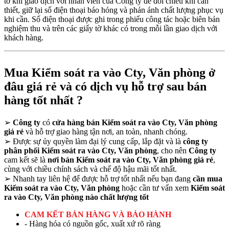
tờ khi giao dịch với nhân viên của Công ty để đối chiếu khi cần
thiết, giữ lại số điện thoại báo hỏng và phản ánh chất lượng phục vụ
khi cần. Số điện thoại được ghi trong phiếu công tác hoặc biên bản
nghiệm thu và trên các giấy tờ khác có trong mỗi lần giao dịch với
khách hàng.
Mua Kiểm soát ra vào Cty, Văn phòng ở
đâu giá rẻ và có dịch vụ hỗ trợ sau bán
hàng tốt nhất ?
➢
Công ty
có
cửa hàng bán Kiểm soát ra vào Cty, Văn phòng
giá rẻ
và hỗ trợ giao hàng tận nơi, an toàn, nhanh chóng.
➢
Được sự ủy quyền làm đại lý cung cấp, lắp đặt và là
công ty
phân phối Kiểm soát ra vào Cty, Văn phòng
, cho nên
Công ty
cam kết sẽ là
nơi bán Kiểm soát ra vào Cty, Văn phòng giá rẻ
,
cùng với chiều chính sách và chế độ hậu mãi tốt nhất.
➢
Nhanh tay liên hệ để được hỗ trợ tốt nhất nếu bạn đang
cần mua
Kiểm soát ra vào Cty, Văn phòng
hoặc cần tư vấn xem
Kiểm soát
ra vào Cty, Văn phòng nào chất lượng tốt
CAM KẾT BÁN HÀNG VÀ BẢO HÀNH
- Hàng hóa có nguồn gốc, xuất xứ rõ ràng