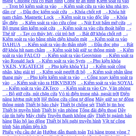
mạng
Chuông cửa có màn hình
Cổng từ an ninh
Kiểm soát ra vào
- Trọn bộ kiểm soát ra vào
- Kiểm soát cửa ra vào khu nhà trọ,
dân cư
- Đầu đọc kiểm soát cửa
- Khóa chốt rơi
- Khóa hít
nam châm, Magnetic Lock
- Kiểm soát ra vào độc lập
- Khóa
lẫy điện
- Kiểm soát ra vào cửa cổng
- Nút Exit bấm mở cửa
-
Bộ trung tâm kiểm soát cửa
- Kiểm soát ra vào cửa thoát hiểm
-
Thẻ từ
- Tay co thủy lực, cùi trỏ hơi
- Bát đỡ khóa chốt rơi
-
Kiểm soát ra vào bằng nhận diện khuôn mặt
- Kiểm soát ra vào
DAHUA
- Kiểm soát ra vào đo thân nhiệt
- Đầu đọc phụ
- Bát
đỡ khóa hít nam châm
- Kiểm soát bãi giữ xe thông minh
- Kiểm
soát ra vào FALCO
- Kiểm soát ra vào Geovision
- Kiểm soát ra
vào Ronald Jack
- Kiểm soát ra vào Syris
- Phụ kiện khóa
VKEN, VIGATECH
- Phụ kiện khóa YLI
- Kiểm soát công
nhân, khu giải trí
- Kiểm soát người đi bộ
- Kiểm soát phân tầng
thang máy
- Phụ kiện kiểm soát ra vào
- Cổng xoay kiểm soát ra
vào
- Kiểm soát vào ra HIKVISION
- Kiểm soát ra vào SOYAL
- Kiểm soát ra vào ZKTeco
- Kiểm soát ra vào Cty, Văn phòng
- Bộ giữ cửa, nút chặn cửa
Vỏ tủ điện trong nhà, ngoài trời
Điện
năng lượng mặt trời
Hệ thống cửa cổng tự động
Máy giữ xe tự động
thông minh
Thiết bị báo cháy
Thiết bị chống sét
Thiết bị tin học
Thiết bị truyền hình
Thiết bị văn phòng
Tổng đài điện thoại
Dây
cáp tín hiệu
Máy chiếu
Truyền thanh không dây
Thiết bị ngành bán
hàng
Bảo hộ lao động
Thiết bị hội nghị truyền hình
Vật tư công
trình
Sản phẩm tiện ích
Phiếu yêu cầu dự án
Hướng dẫn thanh toán
Trả hàng trong vòng 7