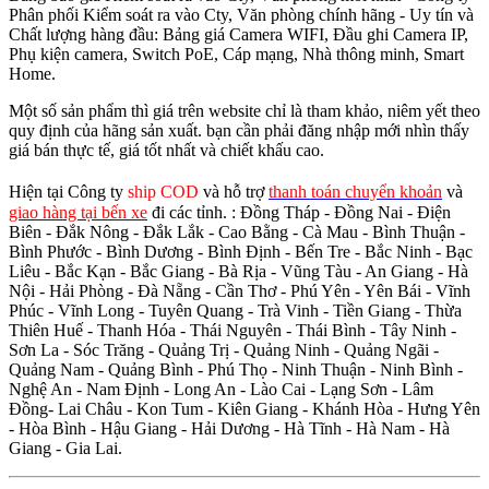
Phân phối Kiểm soát ra vào Cty, Văn phòng chính hãng - Uy tín và
Chất lượng hàng đầu: Bảng giá Camera WIFI, Đầu ghi Camera IP,
Phụ kiện camera, Switch PoE, Cáp mạng, Nhà thông minh, Smart
Home.
Một số sản phẩm thì giá trên website chỉ là tham khảo, niêm yết theo
quy định của hãng sản xuất. bạn cần phải đăng nhập mới nhìn thấy
giá bán thực tế, giá tốt nhất và chiết khấu cao.
Hiện tại Công ty
ship COD
và hỗ trợ
thanh toán chuyển khoản
và
giao hàng tại bến xe
đi các tỉnh.
: Đồng Tháp - Đồng Nai - Điện
Biên - Đắk Nông - Đắk Lắk - Cao Bằng - Cà Mau - Bình Thuận -
Bình Phước - Bình Dương - Bình Định - Bến Tre - Bắc Ninh - Bạc
Liêu - Bắc Kạn - Bắc Giang - Bà Rịa - Vũng Tàu - An Giang - Hà
Nội - Hải Phòng - Đà Nẵng - Cần Thơ - Phú Yên - Yên Bái - Vĩnh
Phúc - Vĩnh Long - Tuyên Quang - Trà Vinh - Tiền Giang - Thừa
Thiên Huế - Thanh Hóa - Thái Nguyên - Thái Bình - Tây Ninh -
Sơn La - Sóc Trăng - Quảng Trị - Quảng Ninh - Quảng Ngãi -
Quảng Nam - Quảng Bình - Phú Thọ - Ninh Thuận - Ninh Bình -
Nghệ An - Nam Định - Long An - Lào Cai - Lạng Sơn - Lâm
Đồng- Lai Châu - Kon Tum - Kiên Giang - Khánh Hòa - Hưng Yên
- Hòa Bình - Hậu Giang - Hải Dương - Hà Tĩnh - Hà Nam - Hà
Giang - Gia Lai.