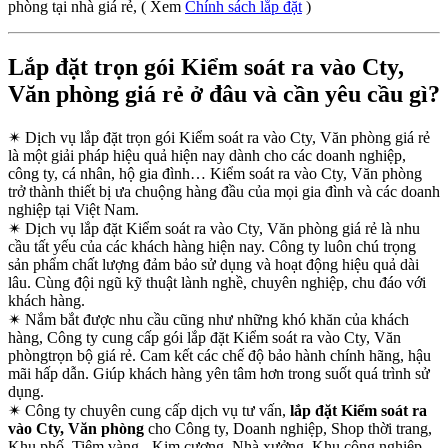
phòng tại nhà giá rẻ, ( Xem
Chính sách lắp đặt
)
Lắp đặt trọn gói Kiểm soát ra vào Cty,
Văn phòng giá rẻ ở đâu và cần yêu cầu gì?
✴
Dịch vụ lắp đặt trọn gói Kiểm soát ra vào Cty, Văn phòng giá rẻ
là một giải pháp hiệu quả hiện nay dành cho các doanh nghiệp,
công ty, cá nhân, hộ gia đình… Kiểm soát ra vào Cty, Văn phòng
trở thành thiết bị ưa chuộng hàng đầu của mọi gia đình và các doanh
nghiệp tại Việt Nam.
✴
Dịch vụ lắp đặt Kiểm soát ra vào Cty, Văn phòng giá rẻ là nhu
cầu tất yếu của các khách hàng hiện nay. Công ty luôn chú trọng
sản phẩm chất lượng đảm bảo sử dụng và hoạt động hiệu quả dài
lâu. Cùng đội ngũ kỹ thuật lành nghề, chuyên nghiệp, chu đáo với
khách hàng.
✴
Nắm bắt được nhu cầu cũng như những khó khăn của khách
hàng, Công ty cung cấp gói lắp đặt Kiểm soát ra vào Cty, Văn
phòngtrọn bộ giá rẻ. Cam kết các chế độ bảo hành chính hãng, hậu
mãi hấp dẫn. Giúp khách hàng yên tâm hơn trong suốt quá trình sử
dụng.
✴
Công ty chuyên cung cấp dịch vụ tư vấn,
lắp đặt Kiểm soát ra
vào Cty, Văn phòng
cho Công ty, Doanh nghiệp, Shop thời trang,
Khu phố, Tiệm vàng - Kim cương, Nhà xưởng, Khu công nghiệp,