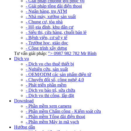
- Giải pháp chuông gọi phục vụ
- Giải pháp tổng đài điện thoại
- Ngân hàng, trụ ATM
- Nhà máy, xưởng sản xuất
- Chung cư, tòa nhà
- Hộ gia đình, khu dân cư
- Siêu thị, cửa hàng, chuỗi bán lẻ
- Bệnh viện, cơ sở y tế
- Trường học, giáo dục
- Công trình xây dựng
Tư vấn giải pháp:
">
0987 982 782
Mr Bình
Dịch vụ
- Dịch vụ cho thuê thiết bị
- Nghiên cứu, sản xuất
- OEM/ODM các sản phẩm điện tử
- Chuyển đổi số, công nghệ 4.0
- Phát triển phần mềm
- Dịch vụ bảo trì, sửa chữa
- Dịch vụ thi công, lắp đặt
Download
- Phần mềm xem camera
- Phần mềm Chấm công - Kiểm soát cửa
- Phần mềm Tổng đài điện thoại
- Phần mềm Máy in mã vạch
Hướng dẫn