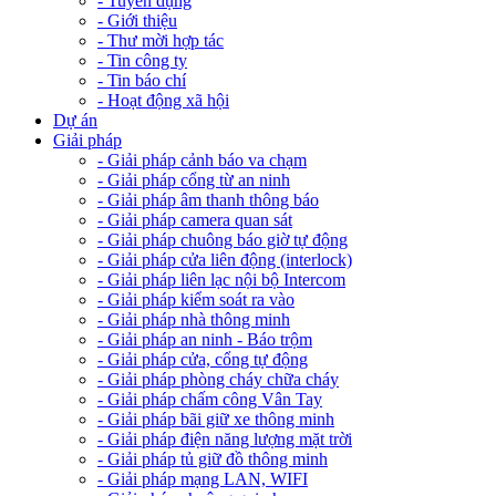
- Tuyển dụng
- Giới thiệu
- Thư mời hợp tác
- Tin công ty
- Tin báo chí
- Hoạt động xã hội
Dự án
Giải pháp
- Giải pháp cảnh báo va chạm
- Giải pháp cổng từ an ninh
- Giải pháp âm thanh thông báo
- Giải pháp camera quan sát
- Giải pháp chuông báo giờ tự động
- Giải pháp cửa liên động (interlock)
- Giải pháp liên lạc nội bộ Intercom
- Giải pháp kiểm soát ra vào
- Giải pháp nhà thông minh
- Giải pháp an ninh - Báo trộm
- Giải pháp cửa, cổng tự động
- Giải pháp phòng cháy chữa cháy
- Giải pháp chấm công Vân Tay
- Giải pháp bãi giữ xe thông minh
- Giải pháp điện năng lượng mặt trời
- Giải pháp tủ giữ đồ thông minh
- Giải pháp mạng LAN, WIFI