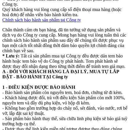
Công ty.
Quý khách hàng vui lòng cung cấp số điện thoại mua hàng (hoặc
hoá đơn) để nhân viên bảo hành kiểm tra.
Chính sách bảo hành sản phẩm tại Công ty
Chân thành cám ơn bạn hàng, đã tin tưởng sử dụng sản phẩm và
dịch vụ do Công ty cung cấp. Mong bạn hàng vui lòng tuân thủ các
chính sách bảo hành sản phẩm sau đây để chúng tôi được phục vụ
bạn một cách tốt nhất đồng thời đảm bảo quyền lợi chính đáng của
chính bạn về sau.
* Lưu ý:
Tất cả sản phẩm mua tại Công ty đều được dán tem bảo
hành hoặc tem bảo vệ do Công ty phát hành. Tem phát hành sẽ
được thay đổi nhận dạng theo từng thời điểm để tránh tem giả mạo.
A - ĐỐI VỚI KHÁCH HÀNG LÀ ĐẠI LÝ, MUA TỰ LẮP
ĐẶT - BẢO HÀNH TẠI Công ty
1 - ĐIỀU KIỆN ĐƯỢC BẢO HÀNH
- Bảo hành sản phẩm còn nguyên tem, hoá đơn, chứng từ đi kèm.
- Khách hàng được đổi, trả với điều kiện Sản phẩm còn mới 100%,
nguyên tem và đầy đủ phụ kiện, vỏ hộp đi kèm.
- Không bao gồm trường hợp do cháy nổ, sét đánh, vào nước, rơi bể
vỡ, lắp đặt sai kỹ thuật.
- Sản phẩm bảo hành thay thế, sửa chữa linh phụ kiện sẽ báo giá tuỳ
trường hợp cụ thể.
- Được thay thế linh kiện miễn phí tương đương theo đúng chủng