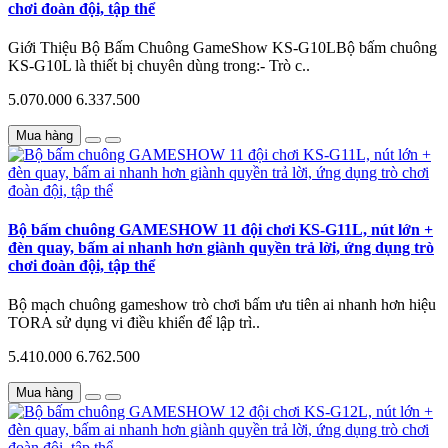
chơi đoàn đội, tập thể
Giới Thiệu Bộ Bấm Chuông GameShow KS-G10LBộ bấm chuông
KS-G10L là thiết bị chuyên dùng trong:- Trò c..
5.070.000
6.337.500
Mua hàng
Bộ bấm chuông GAMESHOW 11 đội chơi KS-G11L, nút lớn +
đèn quay, bấm ai nhanh hơn giành quyền trả lời, ứng dụng trò
chơi đoàn đội, tập thể
Bộ mạch chuông gameshow trò chơi bấm ưu tiên ai nhanh hơn hiệu
TORA sử dụng vi điều khiển để lập trì..
5.410.000
6.762.500
Mua hàng