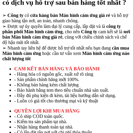
có dịch vụ hỗ trợ sau bán hàng tốt nhất ?
➢
Công ty
có
cửa hàng bán Màn hình cảm ứng giá rẻ
và hỗ trợ
giao hàng tận nơi, an toàn, nhanh chóng.
➢
Được sự ủy quyền làm đại lý cung cấp, lắp đặt và là
công ty
phân phối Màn hình cảm ứng
, cho nên
Công ty
cam kết sẽ là
nơi
bán Màn hình cảm ứng giá rẻ
, cùng với chiều chính sách và chế
độ hậu mãi tốt nhất.
➢
Nhanh tay liên hệ để được hỗ trợ tốt nhất nếu bạn đang
cần mua
Màn hình cảm ứng
hoặc cần tư vấn xem
Màn hình cảm ứng nào
chất lượng tốt
CAM KẾT BÁN HÀNG VÀ BẢO HÀNH
- Hàng hóa có nguồn gốc, xuất xứ rõ ràng
- Sản phẩm chính hãng mới 100%.
- Không bán hàng kém chất lượng
- Bảo hành bằng tem theo tiêu chuẩn nhà sản xuất.
- Đầy đủ phụ kiện đi kèm, tài liệu hướng dẫn sử dụng.
- Luôn có giá tốt cho thương mại và kỹ thuật
QUYỀN LỢI KHI MUA HÀNG
- Có ship COD toàn quốc.
- Kiểm tra sản phẩm tại nhà.
- Nhận hàng thanh toán tại nhà.
- Có lắp đặt tận nơi với chi phí thỏa thuận.