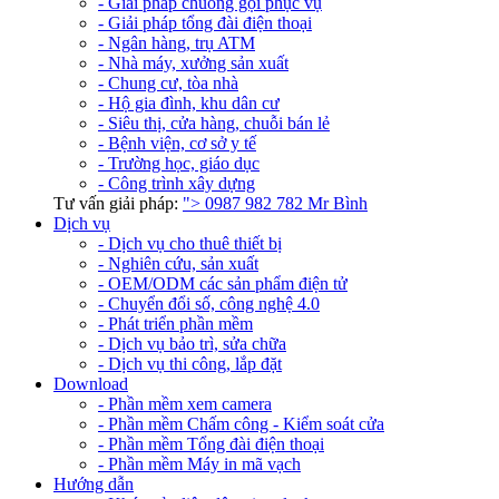
- Giải pháp chuông gọi phục vụ
- Giải pháp tổng đài điện thoại
- Ngân hàng, trụ ATM
- Nhà máy, xưởng sản xuất
- Chung cư, tòa nhà
- Hộ gia đình, khu dân cư
- Siêu thị, cửa hàng, chuỗi bán lẻ
- Bệnh viện, cơ sở y tế
- Trường học, giáo dục
- Công trình xây dựng
Tư vấn giải pháp:
">
0987 982 782
Mr Bình
Dịch vụ
- Dịch vụ cho thuê thiết bị
- Nghiên cứu, sản xuất
- OEM/ODM các sản phẩm điện tử
- Chuyển đổi số, công nghệ 4.0
- Phát triển phần mềm
- Dịch vụ bảo trì, sửa chữa
- Dịch vụ thi công, lắp đặt
Download
- Phần mềm xem camera
- Phần mềm Chấm công - Kiểm soát cửa
- Phần mềm Tổng đài điện thoại
- Phần mềm Máy in mã vạch
Hướng dẫn