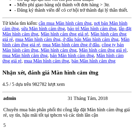
- Miễn phí giao hàng nội thành với đơn hàng > 3tr.
- Đăng ký thành viên để có cơ hội trở thành đại lý thân thiết.
Từ khóa tìm kiếm:
cần mua Màn hình cảm ứng
,
nơi bán Màn hình
cảm ứng
,
sửa Màn hình cảm ứng
,
bảo trì Màn hình cảm ứng
,
lắp đặt
Màn hình cảm ứng
,
Màn hình cảm ứng giá rẻ
,
Màn hình cảm ứng
giá rẻ
,
mua Màn hình cảm ứng,
ở đâu bán Màn hình cảm ứng
,
Màn
hình cảm ứng giá rẻ
,
mua Màn hình cảm ứng ở đâu
,
công ty bán
Màn hình cảm ứng,
Màn hình cảm ứng
,
Màn hình cảm ứng giá rẻ
,
mua Màn hình cảm ứng
,
bán Màn hình cảm ứng
,
Màn hình cảm
ứng giá rẻ
,
mua Màn hình cảm ứng
,
bán Màn hình cảm ứng
Nhận xét, đánh giá Màn hình cảm ứng
4.5
/
5
dựa trên
982782
lượt xem
admin
31 Tháng Tám, 2018
Chuyên mua bán phân phối thi công lắp đặt Màn hình cảm ứng giá
rẻ, uy tín, hậu mãi tốt tại tphcm và các tỉnh lân cận
5