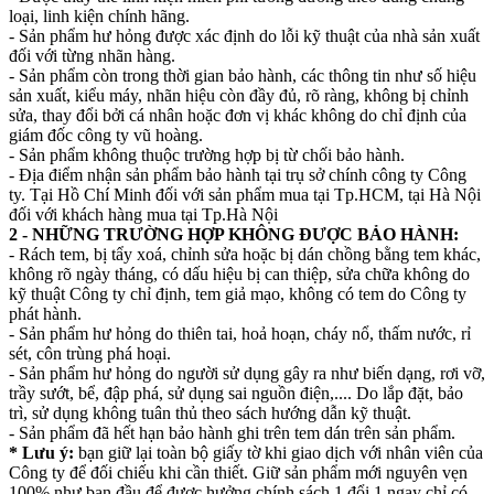
loại, linh kiện chính hãng.
- Sản phẩm hư hỏng được xác định do lỗi kỹ thuật của nhà sản xuất
đối với từng nhãn hàng.
- Sản phẩm còn trong thời gian bảo hành, các thông tin như số hiệu
sản xuất, kiểu máy, nhãn hiệu còn đầy đủ, rõ ràng, không bị chỉnh
sửa, thay đổi bởi cá nhân hoặc đơn vị khác không do chỉ định của
giám đốc công ty vũ hoàng.
- Sản phẩm không thuộc trường hợp bị từ chối bảo hành.
- Địa điểm nhận sản phẩm bảo hành tại trụ sở chính công ty Công
ty. Tại Hồ Chí Minh đối với sản phẩm mua tại Tp.HCM, tại Hà Nội
đối với khách hàng mua tại Tp.Hà Nội
2 - NHỮNG TRƯỜNG HỢP KHÔNG ĐƯỢC BẢO HÀNH:
- Rách tem, bị tẩy xoá, chỉnh sửa hoặc bị dán chồng bằng tem khác,
không rõ ngày tháng, có dấu hiệu bị can thiệp, sửa chữa không do
kỹ thuật Công ty chỉ định, tem giả mạo, không có tem do Công ty
phát hành.
- Sản phẩm hư hỏng do thiên tai, hoả hoạn, cháy nổ, thấm nước, rỉ
sét, côn trùng phá hoại.
- Sản phẩm hư hỏng do người sử dụng gây ra như biến dạng, rơi vỡ,
trầy sướt, bể, đập phá, sử dụng sai nguồn điện,.... Do lắp đặt, bảo
trì, sử dụng không tuân thủ theo sách hướng dẫn kỹ thuật.
- Sản phẩm đã hết hạn bảo hành ghi trên tem dán trên sản phẩm.
* Lưu ý:
bạn giữ lại toàn bộ giấy tờ khi giao dịch với nhân viên của
Công ty để đối chiếu khi cần thiết. Giữ sản phẩm mới nguyên vẹn
100% như ban đầu để được hưởng chính sách 1 đổi 1 ngay chỉ có