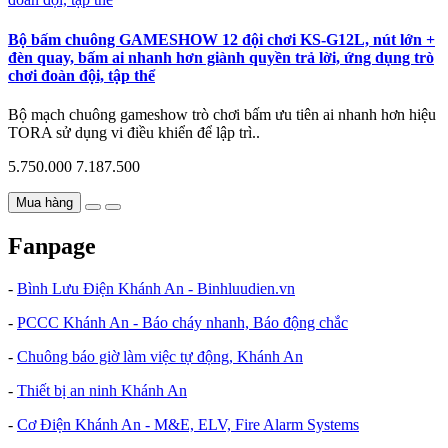
Bộ bấm chuông GAMESHOW 12 đội chơi KS-G12L, nút lớn +
đèn quay, bấm ai nhanh hơn giành quyền trả lời, ứng dụng trò
chơi đoàn đội, tập thể
Bộ mạch chuông gameshow trò chơi bấm ưu tiên ai nhanh hơn hiệu
TORA sử dụng vi điều khiển để lập trì..
5.750.000
7.187.500
Mua hàng
Fanpage
-
Bình Lưu Điện Khánh An - Binhluudien.vn
-
PCCC Khánh An - Báo cháy nhanh, Báo động chắc
-
Chuông báo giờ làm việc tự động, Khánh An
-
Thiết bị an ninh Khánh An
-
Cơ Điện Khánh An - M&E, ELV, Fire Alarm Systems