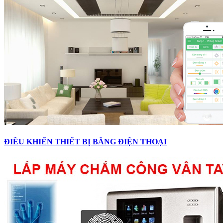
ĐIỀU KHIỂN THIẾT BỊ BẰNG ĐIỆN THOẠI