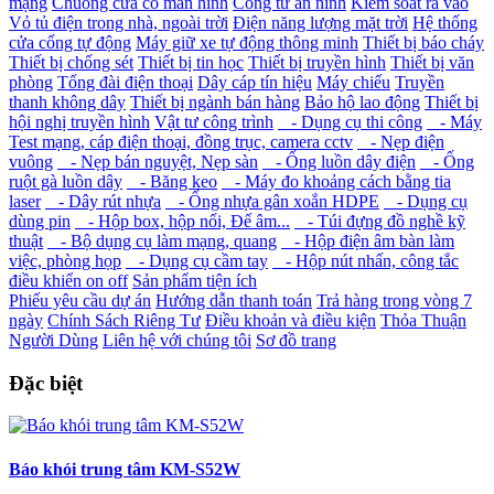
mạng
Chuông cửa có màn hình
Cổng từ an ninh
Kiểm soát ra vào
Vỏ tủ điện trong nhà, ngoài trời
Điện năng lượng mặt trời
Hệ thống
cửa cổng tự động
Máy giữ xe tự động thông minh
Thiết bị báo cháy
Thiết bị chống sét
Thiết bị tin học
Thiết bị truyền hình
Thiết bị văn
phòng
Tổng đài điện thoại
Dây cáp tín hiệu
Máy chiếu
Truyền
thanh không dây
Thiết bị ngành bán hàng
Bảo hộ lao động
Thiết bị
hội nghị truyền hình
Vật tư công trình
- Dụng cụ thi công
- Máy
Test mạng, cáp điện thoại, đồng trục, camera cctv
- Nẹp điện
vuông
- Nẹp bán nguyệt, Nẹp sàn
- Ống luồn dây điện
- Ống
ruột gà luồn dây
- Băng keo
- Máy đo khoảng cách bằng tia
laser
- Dây rút nhựa
- Ống nhựa gân xoắn HDPE
- Dụng cụ
dùng pin
- Hộp box, hộp nối, Đế âm...
- Túi đựng đồ nghề kỹ
thuật
- Bộ dụng cụ làm mạng, quang
- Hộp điện âm bàn làm
việc, phòng họp
- Dụng cụ cầm tay
- Hộp nút nhấn, công tắc
điều khiển on off
Sản phẩm tiện ích
Phiếu yêu cầu dự án
Hướng dẫn thanh toán
Trả hàng trong vòng 7
ngày
Chính Sách Riêng Tư
Điều khoản và điều kiện
Thỏa Thuận
Người Dùng
Liên hệ với chúng tôi
Sơ đồ trang
Đặc biệt
Báo khói trung tâm KM-S52W