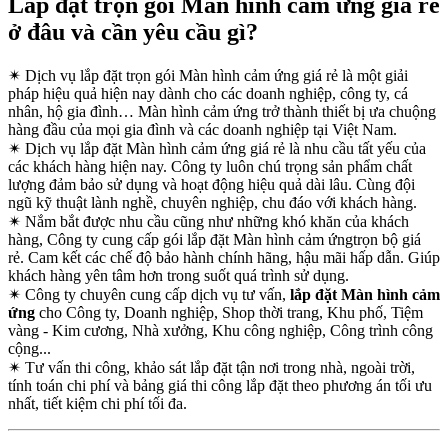
Lắp đặt trọn gói Màn hình cảm ứng giá rẻ
ở đâu và cần yêu cầu gì?
✴
Dịch vụ lắp đặt trọn gói Màn hình cảm ứng giá rẻ là một giải
pháp hiệu quả hiện nay dành cho các doanh nghiệp, công ty, cá
nhân, hộ gia đình… Màn hình cảm ứng trở thành thiết bị ưa chuộng
hàng đầu của mọi gia đình và các doanh nghiệp tại Việt Nam.
✴
Dịch vụ lắp đặt Màn hình cảm ứng giá rẻ là nhu cầu tất yếu của
các khách hàng hiện nay. Công ty luôn chú trọng sản phẩm chất
lượng đảm bảo sử dụng và hoạt động hiệu quả dài lâu. Cùng đội
ngũ kỹ thuật lành nghề, chuyên nghiệp, chu đáo với khách hàng.
✴
Nắm bắt được nhu cầu cũng như những khó khăn của khách
hàng, Công ty cung cấp gói lắp đặt Màn hình cảm ứngtrọn bộ giá
rẻ. Cam kết các chế độ bảo hành chính hãng, hậu mãi hấp dẫn. Giúp
khách hàng yên tâm hơn trong suốt quá trình sử dụng.
✴
Công ty chuyên cung cấp dịch vụ tư vấn,
lắp đặt Màn hình cảm
ứng
cho Công ty, Doanh nghiệp, Shop thời trang, Khu phố, Tiệm
vàng - Kim cương, Nhà xưởng, Khu công nghiệp, Công trình công
cộng...
✴
Tư vấn thi công, khảo sát lắp đặt tận nơi trong nhà, ngoài trời,
tính toán chi phí và bảng giá thi công lắp đặt theo phương án tối ưu
nhất, tiết kiệm chi phí tối đa.