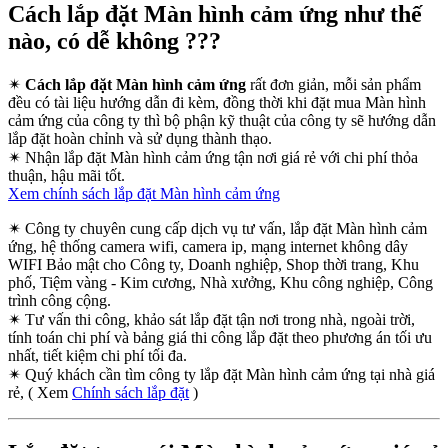
Cách lắp đặt Màn hình cảm ứng như thế
nào, có dễ không ???
✴
Cách lắp đặt Màn hình cảm ứng
rất đơn giản, mỗi sản phẩm
đều có tài liệu hướng dẫn đi kèm, đồng thời khi đặt mua Màn hình
cảm ứng của công ty thì bộ phận kỹ thuật của công ty sẽ hướng dẫn
lắp đặt hoàn chỉnh và sử dụng thành thạo.
✴
Nhận lắp đặt Màn hình cảm ứng tận nơi giá rẻ với chi phí thỏa
thuận, hậu mãi tốt.
Xem chính sách lắp đặt Màn hình cảm ứng
✴
Công ty chuyên cung cấp dịch vụ tư vấn, lắp đặt Màn hình cảm
ứng, hệ thống camera wifi, camera ip, mạng internet không dây
WIFI Bảo mật cho Công ty, Doanh nghiệp, Shop thời trang, Khu
phố, Tiệm vàng - Kim cương, Nhà xưởng, Khu công nghiệp, Công
trình công cộng.
✴
Tư vấn thi công, khảo sát lắp đặt tận nơi trong nhà, ngoài trời,
tính toán chi phí và bảng giá thi công lắp đặt theo phương án tối ưu
nhất, tiết kiệm chi phí tối đa.
✴
Quý khách cần tìm công ty lắp đặt Màn hình cảm ứng tại nhà giá
rẻ, ( Xem
Chính sách lắp đặt
)