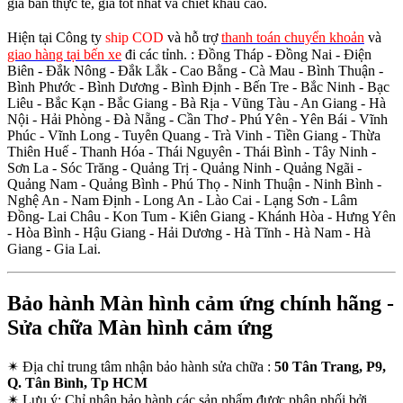
giá bán thực tế, giá tốt nhất và chiết khấu cao.
Hiện tại Công ty
ship COD
và hỗ trợ
thanh toán chuyển khoản
và
giao hàng tại bến xe
đi các tỉnh.
: Đồng Tháp - Đồng Nai - Điện
Biên - Đắk Nông - Đắk Lắk - Cao Bằng - Cà Mau - Bình Thuận -
Bình Phước - Bình Dương - Bình Định - Bến Tre - Bắc Ninh - Bạc
Liêu - Bắc Kạn - Bắc Giang - Bà Rịa - Vũng Tàu - An Giang - Hà
Nội - Hải Phòng - Đà Nẵng - Cần Thơ - Phú Yên - Yên Bái - Vĩnh
Phúc - Vĩnh Long - Tuyên Quang - Trà Vinh - Tiền Giang - Thừa
Thiên Huế - Thanh Hóa - Thái Nguyên - Thái Bình - Tây Ninh -
Sơn La - Sóc Trăng - Quảng Trị - Quảng Ninh - Quảng Ngãi -
Quảng Nam - Quảng Bình - Phú Thọ - Ninh Thuận - Ninh Bình -
Nghệ An - Nam Định - Long An - Lào Cai - Lạng Sơn - Lâm
Đồng- Lai Châu - Kon Tum - Kiên Giang - Khánh Hòa - Hưng Yên
- Hòa Bình - Hậu Giang - Hải Dương - Hà Tĩnh - Hà Nam - Hà
Giang - Gia Lai.
Bảo hành Màn hình cảm ứng chính hãng -
Sửa chữa Màn hình cảm ứng
✴
Địa chỉ trung tâm nhận bảo hành sửa chữa :
50 Tân Trang, P9,
Q. Tân Bình, Tp HCM
✴
Lưu ý:
Chỉ nhận bảo hành các sản phẩm được phân phối bởi