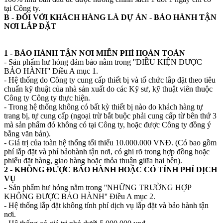
tại Công ty.
B - ĐỐI VỚI KHÁCH HÀNG LÀ DỰ ÁN - BẢO HÀNH TẬN
NƠI LẮP ĐẶT
1 - BẢO HÀNH TẬN NƠI MIỄN PHÍ HOÀN TOÀN
- Sản phẩm hư hỏng đảm bảo nằm trong ''ĐIỀU KIỆN ĐƯỢC
BẢO HÀNH'' Điều A mục 1.
- Hệ thống do Công ty cung cấp thiết bị và tổ chức lắp đặt theo tiêu
chuẩn kỹ thuật của nhà sản xuất do các Kỹ sư, kỹ thuật viên thuộc
Công ty Công ty thực hiện.
- Trong hệ thống không có bất kỳ thiết bị nào do khách hàng tự
trang bị, tự cung cấp (ngoại trừ bắt buộc phải cung cấp từ bên thứ 3
mà sản phẩm đó không có tại Công ty, hoặc được Công ty đồng ý
bằng văn bản).
- Giá trị của toàn hệ thống tối thiểu 10.000.000 VNĐ. (Có bao gồm
phí lắp đặt và phí bảohành tận nơi, có ghi rõ trong hợp đồng hoặc
phiếu đặt hàng, giao hàng hoặc thỏa thuận giữa hai bên).
2 - KHÔNG ĐƯỢC BẢO HÀNH HOẶC CÓ TÍNH PHÍ DỊCH
VỤ
- Sản phẩm hư hỏng nằm trong ''NHỮNG TRƯỜNG HỢP
KHÔNG ĐƯỢC BẢO HÀNH'' Điều A mục 2.
- Hệ thống lắp đặt không tính phí dịch vụ lắp đặt và bảo hành tận
nơi.