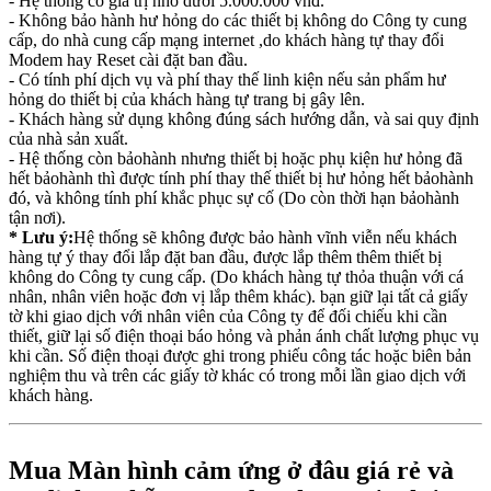
- Hệ thống có giá trị nhỏ dưới 5.000.000 vnđ.
- Không bảo hành hư hỏng do các thiết bị không do Công ty cung
cấp, do nhà cung cấp mạng internet ,do khách hàng tự thay đổi
Modem hay Reset cài đặt ban đầu.
- Có tính phí dịch vụ và phí thay thế linh kiện nếu sản phẩm hư
hỏng do thiết bị của khách hàng tự trang bị gây lên.
- Khách hàng sử dụng không đúng sách hướng dẫn, và sai quy định
của nhà sản xuất.
- Hệ thống còn bảohành nhưng thiết bị hoặc phụ kiện hư hỏng đã
hết bảohành thì được tính phí thay thế thiết bị hư hỏng hết bảohành
đó, và không tính phí khắc phục sự cố (Do còn thời hạn bảohành
tận nơi).
* Lưu ý:
Hệ thống sẽ không được bảo hành vĩnh viễn nếu khách
hàng tự ý thay đổi lắp đặt ban đầu, được lắp thêm thêm thiết bị
không do Công ty cung cấp. (Do khách hàng tự thỏa thuận với cá
nhân, nhân viên hoặc đơn vị lắp thêm khác). bạn giữ lại tất cả giấy
tờ khi giao dịch với nhân viên của Công ty để đối chiếu khi cần
thiết, giữ lại số điện thoại báo hỏng và phản ánh chất lượng phục vụ
khi cần. Số điện thoại được ghi trong phiếu công tác hoặc biên bản
nghiệm thu và trên các giấy tờ khác có trong mỗi lần giao dịch với
khách hàng.
Mua Màn hình cảm ứng ở đâu giá rẻ và