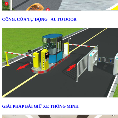
CỔNG, CỬA TỰ ĐỘNG - AUTO DOOR
GIẢI PHÁP BÃI GIỮ XE THÔNG MINH