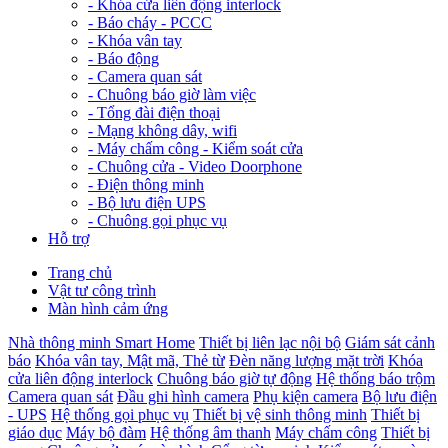
-
Khóa cửa liên động interlock
-
Báo cháy - PCCC
-
Khóa vân tay
-
Báo động
-
Camera quan sát
-
Chuông báo giờ làm việc
-
Tổng đài điện thoại
-
Mạng không dây, wifi
-
Máy chấm công - Kiểm soát cửa
-
Chuông cửa - Video Doorphone
-
Điện thông minh
-
Bộ lưu điện UPS
-
Chuông gọi phục vụ
Hỗ trợ
Trang chủ
Vật tư công trình
Màn hình cảm ứng
Nhà thông minh Smart Home
Thiết bị liên lạc nội bộ
Giám sát cảnh
báo
Khóa vân tay, Mật mã, Thẻ từ
Đèn năng lượng mặt trời
Khóa
cửa liên động interlock
Chuông báo giờ tự động
Hệ thống báo trộm
Camera quan sát
Đầu ghi hình camera
Phụ kiện camera
Bộ lưu điện
- UPS
Hệ thống gọi phục vụ
Thiết bị vệ sinh thông minh
Thiết bị
giáo dục
Máy bộ đàm
Hệ thống âm thanh
Máy chấm công
Thiết bị