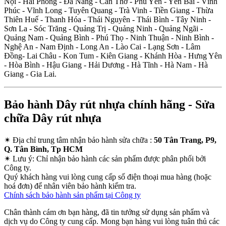
Nội - Hải Phòng - Đà Nẵng - Cần Thơ - Phú Yên - Yên Bái - Vĩnh
Phúc - Vĩnh Long - Tuyên Quang - Trà Vinh - Tiền Giang - Thừa
Thiên Huế - Thanh Hóa - Thái Nguyên - Thái Bình - Tây Ninh -
Sơn La - Sóc Trăng - Quảng Trị - Quảng Ninh - Quảng Ngãi -
Quảng Nam - Quảng Bình - Phú Thọ - Ninh Thuận - Ninh Bình -
Nghệ An - Nam Định - Long An - Lào Cai - Lạng Sơn - Lâm
Đồng- Lai Châu - Kon Tum - Kiên Giang - Khánh Hòa - Hưng Yên
- Hòa Bình - Hậu Giang - Hải Dương - Hà Tĩnh - Hà Nam - Hà
Giang - Gia Lai.
Bảo hành Dây rút nhựa chính hãng - Sửa
chữa Dây rút nhựa
✴
Địa chỉ trung tâm nhận bảo hành sửa chữa :
50 Tân Trang, P9,
Q. Tân Bình, Tp HCM
✴
Lưu ý:
Chỉ nhận bảo hành các sản phẩm được phân phối bởi
Công ty.
Quý khách hàng vui lòng cung cấp số điện thoại mua hàng (hoặc
hoá đơn) để nhân viên bảo hành kiểm tra.
Chính sách bảo hành sản phẩm tại Công ty
Chân thành cám ơn bạn hàng, đã tin tưởng sử dụng sản phẩm và
dịch vụ do Công ty cung cấp. Mong bạn hàng vui lòng tuân thủ các