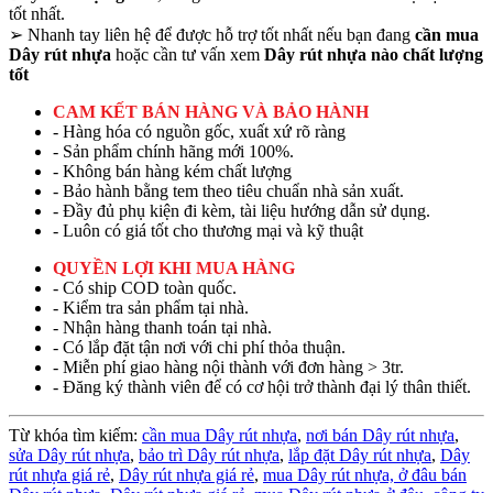
tốt nhất.
➢
Nhanh tay liên hệ để được hỗ trợ tốt nhất nếu bạn đang
cần mua
Dây rút nhựa
hoặc cần tư vấn xem
Dây rút nhựa nào chất lượng
tốt
CAM KẾT BÁN HÀNG VÀ BẢO HÀNH
- Hàng hóa có nguồn gốc, xuất xứ rõ ràng
- Sản phẩm chính hãng mới 100%.
- Không bán hàng kém chất lượng
- Bảo hành bằng tem theo tiêu chuẩn nhà sản xuất.
- Đầy đủ phụ kiện đi kèm, tài liệu hướng dẫn sử dụng.
- Luôn có giá tốt cho thương mại và kỹ thuật
QUYỀN LỢI KHI MUA HÀNG
- Có ship COD toàn quốc.
- Kiểm tra sản phẩm tại nhà.
- Nhận hàng thanh toán tại nhà.
- Có lắp đặt tận nơi với chi phí thỏa thuận.
- Miễn phí giao hàng nội thành với đơn hàng > 3tr.
- Đăng ký thành viên để có cơ hội trở thành đại lý thân thiết.
Từ khóa tìm kiếm:
cần mua Dây rút nhựa
,
nơi bán Dây rút nhựa
,
sửa Dây rút nhựa
,
bảo trì Dây rút nhựa
,
lắp đặt Dây rút nhựa
,
Dây
rút nhựa giá rẻ
,
Dây rút nhựa giá rẻ
,
mua Dây rút nhựa,
ở đâu bán