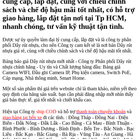
cung cấp, lắp đặt, cùng với chiều chính
sách và chế độ hậu mãi tốt nhất, có hỗ trợ
giao hàng, lắp đặt tận nơi tại Tp HCM,
nhanh chóng, tư vấn kỹ thuật tận tình.
Được sự ủy quyền làm đại lý cung cấp, lắp đặt và là công ty phân
phối Dây rút nhựa, cho nên Công ty cam kết sẽ là nơi bán Dây rút
nhựa giá rẻ, cùng với chiều chính sách và chế độ hậu mãi tốt nhất.
Bảng báo giá Dây rút nhựa mới nhất - Công ty Phân phối Dây rút
nhựa chính hãng - Uy tín và Chất lượng hàng đầu: Bảng giá
Camera WIFI, Đầu ghi Camera IP, Phụ kiện camera, Switch PoE,
Cáp mạng, Nhà thông minh, Smart Home.
Một số sản phẩm thì giá trên website chỉ là tham khảo, niêm yết theo
quy định của hãng sản xuất. bạn cần phải đăng nhập mới nhìn thấy
giá bán thực tế, giá tốt nhất và chiết khấu cao.
Hiện tại Công ty
ship COD
và hỗ trợ
thanh toán chuyển khoản
và
giao hàng tại bến xe
đi các tỉnh.
: Đồng Tháp - Đồng Nai - Điện
Biên - Đắk Nông - Đắk Lắk - Cao Bằng - Cà Mau - Bình Thuận -
Bình Phước - Bình Dương - Bình Định - Bến Tre - Bắc Ninh - Bạc
Liêu - Bắc Kạn - Bắc Giang - Bà Rịa - Vũng Tàu - An Giang - Hà