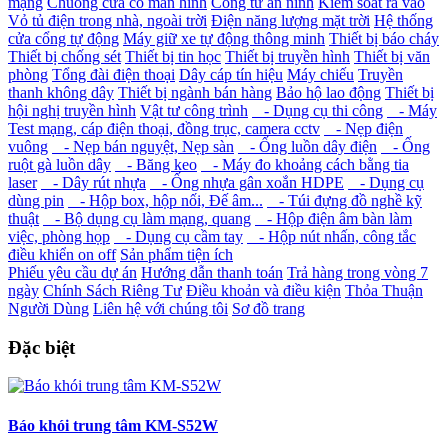
mạng
Chuông cửa có màn hình
Cổng từ an ninh
Kiểm soát ra vào
Vỏ tủ điện trong nhà, ngoài trời
Điện năng lượng mặt trời
Hệ thống
cửa cổng tự động
Máy giữ xe tự động thông minh
Thiết bị báo cháy
Thiết bị chống sét
Thiết bị tin học
Thiết bị truyền hình
Thiết bị văn
phòng
Tổng đài điện thoại
Dây cáp tín hiệu
Máy chiếu
Truyền
thanh không dây
Thiết bị ngành bán hàng
Bảo hộ lao động
Thiết bị
hội nghị truyền hình
Vật tư công trình
- Dụng cụ thi công
- Máy
Test mạng, cáp điện thoại, đồng trục, camera cctv
- Nẹp điện
vuông
- Nẹp bán nguyệt, Nẹp sàn
- Ống luồn dây điện
- Ống
ruột gà luồn dây
- Băng keo
- Máy đo khoảng cách bằng tia
laser
- Dây rút nhựa
- Ống nhựa gân xoắn HDPE
- Dụng cụ
dùng pin
- Hộp box, hộp nối, Đế âm...
- Túi đựng đồ nghề kỹ
thuật
- Bộ dụng cụ làm mạng, quang
- Hộp điện âm bàn làm
việc, phòng họp
- Dụng cụ cầm tay
- Hộp nút nhấn, công tắc
điều khiển on off
Sản phẩm tiện ích
Phiếu yêu cầu dự án
Hướng dẫn thanh toán
Trả hàng trong vòng 7
ngày
Chính Sách Riêng Tư
Điều khoản và điều kiện
Thỏa Thuận
Người Dùng
Liên hệ với chúng tôi
Sơ đồ trang
Đặc biệt
Báo khói trung tâm KM-S52W