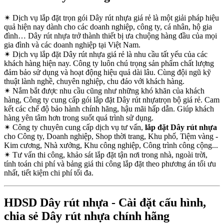
✴
Dịch vụ lắp đặt trọn gói Dây rút nhựa giá rẻ là một giải pháp hiệu
quả hiện nay dành cho các doanh nghiệp, công ty, cá nhân, hộ gia
đình… Dây rút nhựa trở thành thiết bị ưa chuộng hàng đầu của mọi
gia đình và các doanh nghiệp tại Việt Nam.
✴
Dịch vụ lắp đặt Dây rút nhựa giá rẻ là nhu cầu tất yếu của các
khách hàng hiện nay. Công ty luôn chú trọng sản phẩm chất lượng
đảm bảo sử dụng và hoạt động hiệu quả dài lâu. Cùng đội ngũ kỹ
thuật lành nghề, chuyên nghiệp, chu đáo với khách hàng.
✴
Nắm bắt được nhu cầu cũng như những khó khăn của khách
hàng, Công ty cung cấp gói lắp đặt Dây rút nhựatrọn bộ giá rẻ. Cam
kết các chế độ bảo hành chính hãng, hậu mãi hấp dẫn. Giúp khách
hàng yên tâm hơn trong suốt quá trình sử dụng.
✴
Công ty chuyên cung cấp dịch vụ tư vấn,
lắp đặt Dây rút nhựa
cho Công ty, Doanh nghiệp, Shop thời trang, Khu phố, Tiệm vàng -
Kim cương, Nhà xưởng, Khu công nghiệp, Công trình công cộng...
✴
Tư vấn thi công, khảo sát lắp đặt tận nơi trong nhà, ngoài trời,
tính toán chi phí và bảng giá thi công lắp đặt theo phương án tối ưu
nhất, tiết kiệm chi phí tối đa.
HDSD Dây rút nhựa - Cài đặt cấu hình,
chia sẻ Dây rút nhựa chính hãng