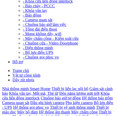
-
Khóa cửa liên động interlock
-
Báo cháy - PCCC
-
Khóa vân tay
-
Báo động
-
Camera quan sát
-
Chuông báo giờ làm việc
-
Tổng đài điện thoại
-
Mạng không dây, wifi
-
Máy chấm công - Kiểm soát cửa
-
Chuông cửa - Video Doorphone
-
Điện thông minh
-
Bộ lưu điện UPS
-
Chuông gọi phục vụ
Hỗ trợ
Trang chủ
Vật tư công trình
Dây rút nhựa
Nhà thông minh Smart Home
Thiết bị liên lạc nội bộ
Giám sát cảnh
báo
Khóa vân tay, Mật mã, Thẻ từ
Đèn năng lượng mặt trời
Khóa
cửa liên động interlock
Chuông báo giờ tự động
Hệ thống báo trộm
Camera quan sát
Đầu ghi hình camera
Phụ kiện camera
Bộ lưu điện
- UPS
Hệ thống gọi phục vụ
Thiết bị vệ sinh thông minh
Thiết bị
giáo dục
Máy bộ đàm
Hệ thống âm thanh
Máy chấm công
Thiết bị