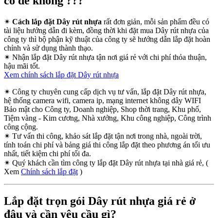
có dễ không ???
✴
Cách lắp đặt Dây rút nhựa
rất đơn giản, mỗi sản phẩm đều có
tài liệu hướng dẫn đi kèm, đồng thời khi đặt mua Dây rút nhựa của
công ty thì bộ phận kỹ thuật của công ty sẽ hướng dẫn lắp đặt hoàn
chỉnh và sử dụng thành thạo.
✴
Nhận lắp đặt Dây rút nhựa tận nơi giá rẻ với chi phí thỏa thuận,
hậu mãi tốt.
Xem chính sách lắp đặt Dây rút nhựa
✴
Công ty chuyên cung cấp dịch vụ tư vấn, lắp đặt Dây rút nhựa,
hệ thống camera wifi, camera ip, mạng internet không dây WIFI
Bảo mật cho Công ty, Doanh nghiệp, Shop thời trang, Khu phố,
Tiệm vàng - Kim cương, Nhà xưởng, Khu công nghiệp, Công trình
công cộng.
✴
Tư vấn thi công, khảo sát lắp đặt tận nơi trong nhà, ngoài trời,
tính toán chi phí và bảng giá thi công lắp đặt theo phương án tối ưu
nhất, tiết kiệm chi phí tối đa.
✴
Quý khách cần tìm công ty lắp đặt Dây rút nhựa tại nhà giá rẻ, (
Xem
Chính sách lắp đặt
)
Lắp đặt trọn gói Dây rút nhựa giá rẻ ở
đâu và cần yêu cầu gì?