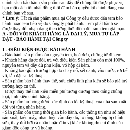
chính sách bảo hành sản phẩm sau đây để chúng tôi được phục vụ
bạn một cách tốt nhất đồng thời đảm bảo quyền lợi chính đáng của
chính bạn về sau.
* Lưu ý:
Tất cả sản phẩm mua tại Công ty đều được dán tem bảo
hành hoặc tem bảo vệ do Công ty phát hành. Tem phát hành sẽ
được thay đổi nhận dạng theo từng thời điểm để tránh tem giả mạo.
A - ĐỐI VỚI KHÁCH HÀNG LÀ ĐẠI LÝ, MUA TỰ LẮP
ĐẶT - BẢO HÀNH TẠI Công ty
1 - ĐIỀU KIỆN ĐƯỢC BẢO HÀNH
- Bảo hành sản phẩm còn nguyên tem, hoá đơn, chứng từ đi kèm.
- Khách hàng được đổi, trả với điều kiện Sản phẩm còn mới 100%,
nguyên tem và đầy đủ phụ kiện, vỏ hộp đi kèm.
- Không bao gồm trường hợp do cháy nổ, sét đánh, vào nước, rơi bể
vỡ, lắp đặt sai kỹ thuật.
- Sản phẩm bảo hành thay thế, sửa chữa linh phụ kiện sẽ báo giá tuỳ
trường hợp cụ thể.
- Được thay thế linh kiện miễn phí tương đương theo đúng chủng
loại, linh kiện chính hãng.
- Sản phẩm hư hỏng được xác định do lỗi kỹ thuật của nhà sản xuất
đối với từng nhãn hàng.
- Sản phẩm còn trong thời gian bảo hành, các thông tin như số hiệu
sản xuất, kiểu máy, nhãn hiệu còn đầy đủ, rõ ràng, không bị chỉnh
sửa, thay đổi bởi cá nhân hoặc đơn vị khác không do chỉ định của
giám đốc công ty vũ hoàng.