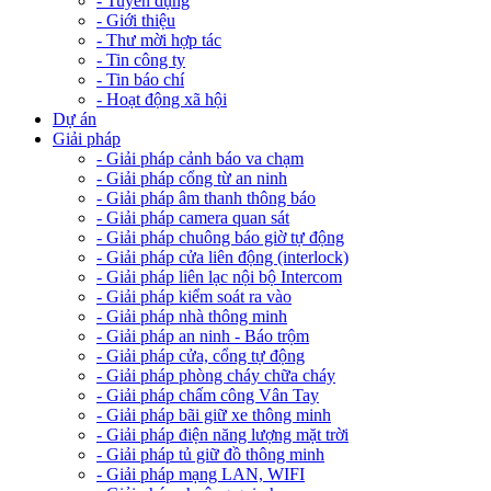
- Tuyển dụng
- Giới thiệu
- Thư mời hợp tác
- Tin công ty
- Tin báo chí
- Hoạt động xã hội
Dự án
Giải pháp
- Giải pháp cảnh báo va chạm
- Giải pháp cổng từ an ninh
- Giải pháp âm thanh thông báo
- Giải pháp camera quan sát
- Giải pháp chuông báo giờ tự động
- Giải pháp cửa liên động (interlock)
- Giải pháp liên lạc nội bộ Intercom
- Giải pháp kiểm soát ra vào
- Giải pháp nhà thông minh
- Giải pháp an ninh - Báo trộm
- Giải pháp cửa, cổng tự động
- Giải pháp phòng cháy chữa cháy
- Giải pháp chấm công Vân Tay
- Giải pháp bãi giữ xe thông minh
- Giải pháp điện năng lượng mặt trời
- Giải pháp tủ giữ đồ thông minh
- Giải pháp mạng LAN, WIFI