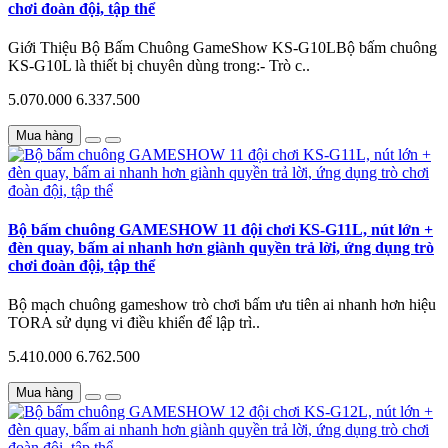
chơi đoàn đội, tập thể
Giới Thiệu Bộ Bấm Chuông GameShow KS-G10LBộ bấm chuông
KS-G10L là thiết bị chuyên dùng trong:- Trò c..
5.070.000
6.337.500
Mua hàng
Bộ bấm chuông GAMESHOW 11 đội chơi KS-G11L, nút lớn +
đèn quay, bấm ai nhanh hơn giành quyền trả lời, ứng dụng trò
chơi đoàn đội, tập thể
Bộ mạch chuông gameshow trò chơi bấm ưu tiên ai nhanh hơn hiệu
TORA sử dụng vi điều khiển để lập trì..
5.410.000
6.762.500
Mua hàng