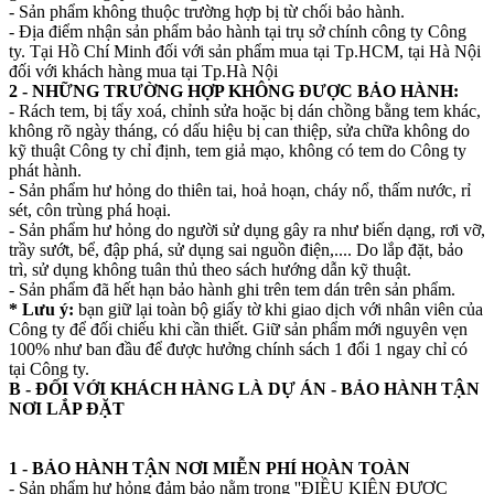
- Sản phẩm không thuộc trường hợp bị từ chối bảo hành.
- Địa điểm nhận sản phẩm bảo hành tại trụ sở chính công ty Công
ty. Tại Hồ Chí Minh đối với sản phẩm mua tại Tp.HCM, tại Hà Nội
đối với khách hàng mua tại Tp.Hà Nội
2 - NHỮNG TRƯỜNG HỢP KHÔNG ĐƯỢC BẢO HÀNH:
- Rách tem, bị tẩy xoá, chỉnh sửa hoặc bị dán chồng bằng tem khác,
không rõ ngày tháng, có dấu hiệu bị can thiệp, sửa chữa không do
kỹ thuật Công ty chỉ định, tem giả mạo, không có tem do Công ty
phát hành.
- Sản phẩm hư hỏng do thiên tai, hoả hoạn, cháy nổ, thấm nước, rỉ
sét, côn trùng phá hoại.
- Sản phẩm hư hỏng do người sử dụng gây ra như biến dạng, rơi vỡ,
trầy sướt, bể, đập phá, sử dụng sai nguồn điện,.... Do lắp đặt, bảo
trì, sử dụng không tuân thủ theo sách hướng dẫn kỹ thuật.
- Sản phẩm đã hết hạn bảo hành ghi trên tem dán trên sản phẩm.
* Lưu ý:
bạn giữ lại toàn bộ giấy tờ khi giao dịch với nhân viên của
Công ty để đối chiếu khi cần thiết. Giữ sản phẩm mới nguyên vẹn
100% như ban đầu để được hưởng chính sách 1 đổi 1 ngay chỉ có
tại Công ty.
B - ĐỐI VỚI KHÁCH HÀNG LÀ DỰ ÁN - BẢO HÀNH TẬN
NƠI LẮP ĐẶT
1 - BẢO HÀNH TẬN NƠI MIỄN PHÍ HOÀN TOÀN
- Sản phẩm hư hỏng đảm bảo nằm trong ''ĐIỀU KIỆN ĐƯỢC