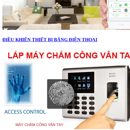
ĐIỀU KHIỂN THIẾT BỊ BẰNG ĐIỆN THOẠI