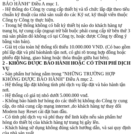
BẢO HÀNH'' Điều A mục 1.
- Hệ thống do Công ty cung cấp thiết bị và tổ chức lắp đặt theo tiêu
chuẩn kỹ thuật của nhà sản xuất do các Kỹ sư, kỹ thuật viên thuộc
Công ty Công ty thực hiện.
- Trong hệ thống không có bất kỳ thiết bị nào do khách hàng tự
trang bị, tự cung cấp (ngoại trừ bắt buộc phải cung cấp từ bên thứ 3
mà sản phẩm đó không có tại Công ty, hoặc được Công ty đồng ý
bằng văn bản).
- Giá trị của toàn hệ thống tối thiểu 10.000.000 VNĐ. (Có bao gồm
phí lắp đặt và phí bảohành tận nơi, có ghi rõ trong hợp đồng hoặc
phiếu đặt hàng, giao hàng hoặc thỏa thuận giữa hai bên).
2 - KHÔNG ĐƯỢC BẢO HÀNH HOẶC CÓ TÍNH PHÍ DỊCH
VỤ
- Sản phẩm hư hỏng nằm trong ''NHỮNG TRƯỜNG HỢP
KHÔNG ĐƯỢC BẢO HÀNH'' Điều A mục 2.
- Hệ thống lắp đặt không tính phí dịch vụ lắp đặt và bảo hành tận
nơi.
- Hệ thống có giá trị nhỏ dưới 5.000.000 vnđ.
- Không bảo hành hư hỏng do các thiết bị không do Công ty cung
cấp, do nhà cung cấp mạng internet ,do khách hàng tự thay đổi
Modem hay Reset cài đặt ban đầu.
- Có tính phí dịch vụ và phí thay thế linh kiện nếu sản phẩm hư
hỏng do thiết bị của khách hàng tự trang bị gây lên.
- Khách hàng sử dụng không đúng sách hướng dẫn, và sai quy định
của nhà sản xuất.