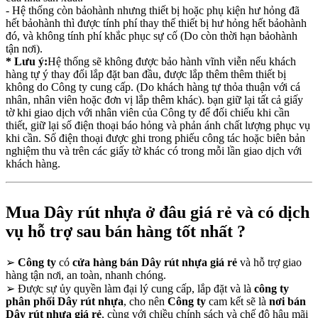
- Hệ thống còn bảohành nhưng thiết bị hoặc phụ kiện hư hỏng đã
hết bảohành thì được tính phí thay thế thiết bị hư hỏng hết bảohành
đó, và không tính phí khắc phục sự cố (Do còn thời hạn bảohành
tận nơi).
* Lưu ý:
Hệ thống sẽ không được bảo hành vĩnh viễn nếu khách
hàng tự ý thay đổi lắp đặt ban đầu, được lắp thêm thêm thiết bị
không do Công ty cung cấp. (Do khách hàng tự thỏa thuận với cá
nhân, nhân viên hoặc đơn vị lắp thêm khác). bạn giữ lại tất cả giấy
tờ khi giao dịch với nhân viên của Công ty để đối chiếu khi cần
thiết, giữ lại số điện thoại báo hỏng và phản ánh chất lượng phục vụ
khi cần. Số điện thoại được ghi trong phiếu công tác hoặc biên bản
nghiệm thu và trên các giấy tờ khác có trong mỗi lần giao dịch với
khách hàng.
Mua Dây rút nhựa ở đâu giá rẻ và có dịch
vụ hỗ trợ sau bán hàng tốt nhất ?
➢
Công ty
có
cửa hàng bán Dây rút nhựa giá rẻ
và hỗ trợ giao
hàng tận nơi, an toàn, nhanh chóng.
➢
Được sự ủy quyền làm đại lý cung cấp, lắp đặt và là
công ty
phân phối Dây rút nhựa
, cho nên
Công ty
cam kết sẽ là
nơi bán
Dây rút nhựa giá rẻ
, cùng với chiều chính sách và chế độ hậu mãi