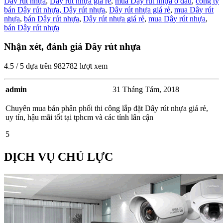
Dây rút nhựa
,
Dây rút nhựa giá rẻ
,
mua Dây rút nhựa ở đâu
,
công ty
bán Dây rút nhựa,
Dây rút nhựa
,
Dây rút nhựa giá rẻ
,
mua Dây rút
nhựa
,
bán Dây rút nhựa
,
Dây rút nhựa giá rẻ
,
mua Dây rút nhựa
,
bán Dây rút nhựa
Nhận xét, đánh giá Dây rút nhựa
4.5
/
5
dựa trên
982782
lượt xem
admin
31 Tháng Tám, 2018
Chuyên mua bán phân phối thi công lắp đặt Dây rút nhựa giá rẻ,
uy tín, hậu mãi tốt tại tphcm và các tỉnh lân cận
5
DỊCH VỤ CHỦ LỰC