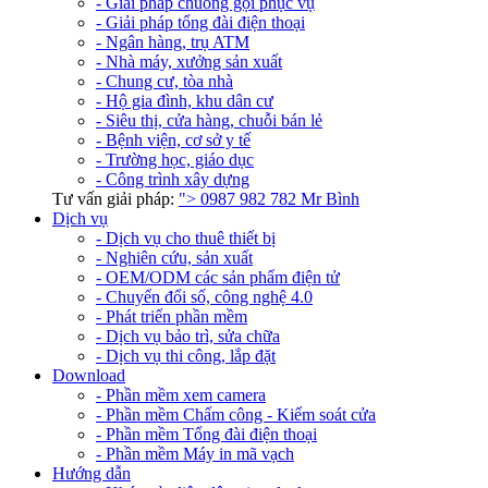
- Giải pháp chuông gọi phục vụ
- Giải pháp tổng đài điện thoại
- Ngân hàng, trụ ATM
- Nhà máy, xưởng sản xuất
- Chung cư, tòa nhà
- Hộ gia đình, khu dân cư
- Siêu thị, cửa hàng, chuỗi bán lẻ
- Bệnh viện, cơ sở y tế
- Trường học, giáo dục
- Công trình xây dựng
Tư vấn giải pháp:
">
0987 982 782
Mr Bình
Dịch vụ
- Dịch vụ cho thuê thiết bị
- Nghiên cứu, sản xuất
- OEM/ODM các sản phẩm điện tử
- Chuyển đổi số, công nghệ 4.0
- Phát triển phần mềm
- Dịch vụ bảo trì, sửa chữa
- Dịch vụ thi công, lắp đặt
Download
- Phần mềm xem camera
- Phần mềm Chấm công - Kiểm soát cửa
- Phần mềm Tổng đài điện thoại
- Phần mềm Máy in mã vạch
Hướng dẫn