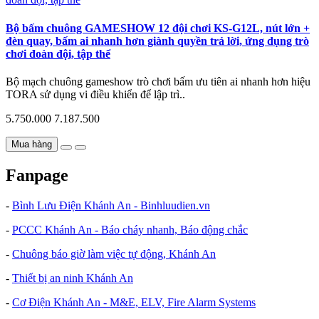
Bộ bấm chuông GAMESHOW 12 đội chơi KS-G12L, nút lớn +
đèn quay, bấm ai nhanh hơn giành quyền trả lời, ứng dụng trò
chơi đoàn đội, tập thể
Bộ mạch chuông gameshow trò chơi bấm ưu tiên ai nhanh hơn hiệu
TORA sử dụng vi điều khiển để lập trì..
5.750.000
7.187.500
Mua hàng
Fanpage
-
Bình Lưu Điện Khánh An - Binhluudien.vn
-
PCCC Khánh An - Báo cháy nhanh, Báo động chắc
-
Chuông báo giờ làm việc tự động, Khánh An
-
Thiết bị an ninh Khánh An
-
Cơ Điện Khánh An - M&E, ELV, Fire Alarm Systems