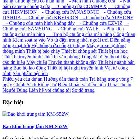
mạng
Chuông cửa có màn hình
- Màn hình chuông cửa
- Nút
bấm camera chuông cửa
- Chuông cửa COMMAX
- Chuông
cửa HIKVISION
- Chuông cửa PANASONIC
- Chuông cửa
DAHUA
- Chuông cửa KBVISION
- Chuông cửa AIPHONE
- Chuông cửa màn hình không dây
- Chuông cửa EZVIZ
-
Chuông cửa SAMSUNG
- Chuông cửa YALE
- Phụ kiện
chuông cửa màn hình
- Trọn bộ chuông cửa màn hình
Cổng từ an
ninh
Kiểm soát ra vào
Vỏ tủ điện trong nhà, ngoài trời
Điện năng
lượng mặt trời
Hệ thống cửa cổng tự động
Máy giữ xe tự động
thông minh
Thiết bị báo cháy
Thiết bị chống sét
Thiết bị tin học
Thiết bị truyền hình
Thiết bị văn phòng
Tổng đài điện thoại
Dây
cáp tín hiệu
Máy chiếu
Truyền thanh không dây
Thiết bị ngành bán
hàng
Bảo hộ lao động
Thiết bị hội nghị truyền hình
Vật tư công
trình
Sản phẩm tiện ích
Phiếu yêu cầu dự án
Hướng dẫn thanh toán
Trả hàng trong vòng 7
ngày
Chính Sách Riêng Tư
Điều khoản và điều kiện
Thỏa Thuận
Người Dùng
Liên hệ với chúng tôi
Sơ đồ trang
Đặc biệt
Báo khói trung tâm KM-S52W
Đầu dò báo cháy không dây KM-S52W là loại đầu dò đa năng. Có