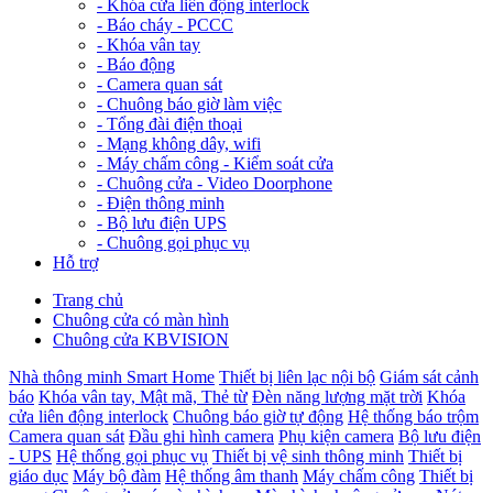
-
Khóa cửa liên động interlock
-
Báo cháy - PCCC
-
Khóa vân tay
-
Báo động
-
Camera quan sát
-
Chuông báo giờ làm việc
-
Tổng đài điện thoại
-
Mạng không dây, wifi
-
Máy chấm công - Kiểm soát cửa
-
Chuông cửa - Video Doorphone
-
Điện thông minh
-
Bộ lưu điện UPS
-
Chuông gọi phục vụ
Hỗ trợ
Trang chủ
Chuông cửa có màn hình
Chuông cửa KBVISION
Nhà thông minh Smart Home
Thiết bị liên lạc nội bộ
Giám sát cảnh
báo
Khóa vân tay, Mật mã, Thẻ từ
Đèn năng lượng mặt trời
Khóa
cửa liên động interlock
Chuông báo giờ tự động
Hệ thống báo trộm
Camera quan sát
Đầu ghi hình camera
Phụ kiện camera
Bộ lưu điện
- UPS
Hệ thống gọi phục vụ
Thiết bị vệ sinh thông minh
Thiết bị
giáo dục
Máy bộ đàm
Hệ thống âm thanh
Máy chấm công
Thiết bị