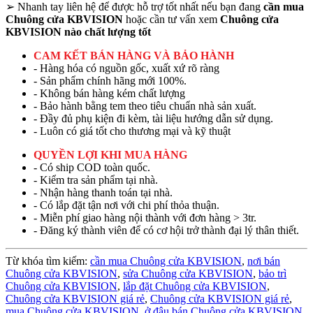
➢
Nhanh tay liên hệ để được hỗ trợ tốt nhất nếu bạn đang
cần mua
Chuông cửa KBVISION
hoặc cần tư vấn xem
Chuông cửa
KBVISION nào chất lượng tốt
CAM KẾT BÁN HÀNG VÀ BẢO HÀNH
- Hàng hóa có nguồn gốc, xuất xứ rõ ràng
- Sản phẩm chính hãng mới 100%.
- Không bán hàng kém chất lượng
- Bảo hành bằng tem theo tiêu chuẩn nhà sản xuất.
- Đầy đủ phụ kiện đi kèm, tài liệu hướng dẫn sử dụng.
- Luôn có giá tốt cho thương mại và kỹ thuật
QUYỀN LỢI KHI MUA HÀNG
- Có ship COD toàn quốc.
- Kiểm tra sản phẩm tại nhà.
- Nhận hàng thanh toán tại nhà.
- Có lắp đặt tận nơi với chi phí thỏa thuận.
- Miễn phí giao hàng nội thành với đơn hàng > 3tr.
- Đăng ký thành viên để có cơ hội trở thành đại lý thân thiết.
Từ khóa tìm kiếm:
cần mua Chuông cửa KBVISION
,
nơi bán
Chuông cửa KBVISION
,
sửa Chuông cửa KBVISION
,
bảo trì
Chuông cửa KBVISION
,
lắp đặt Chuông cửa KBVISION
,
Chuông cửa KBVISION giá rẻ
,
Chuông cửa KBVISION giá rẻ
,
mua Chuông cửa KBVISION,
ở đâu bán Chuông cửa KBVISION
,