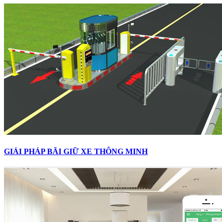
GIẢI PHÁP BÃI GIỮ XE THÔNG MINH