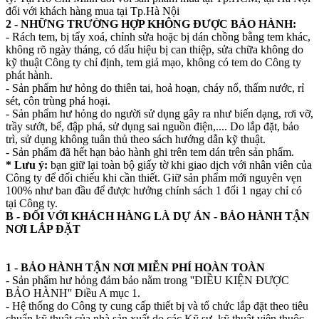
đối với khách hàng mua tại Tp.Hà Nội
2 - NHỮNG TRƯỜNG HỢP KHÔNG ĐƯỢC BẢO HÀNH:
- Rách tem, bị tẩy xoá, chỉnh sửa hoặc bị dán chồng bằng tem khác,
không rõ ngày tháng, có dấu hiệu bị can thiệp, sửa chữa không do
kỹ thuật Công ty chỉ định, tem giả mạo, không có tem do Công ty
phát hành.
- Sản phẩm hư hỏng do thiên tai, hoả hoạn, cháy nổ, thấm nước, rỉ
sét, côn trùng phá hoại.
- Sản phẩm hư hỏng do người sử dụng gây ra như biến dạng, rơi vỡ,
trầy sướt, bể, đập phá, sử dụng sai nguồn điện,.... Do lắp đặt, bảo
trì, sử dụng không tuân thủ theo sách hướng dẫn kỹ thuật.
- Sản phẩm đã hết hạn bảo hành ghi trên tem dán trên sản phẩm.
* Lưu ý:
bạn giữ lại toàn bộ giấy tờ khi giao dịch với nhân viên của
Công ty để đối chiếu khi cần thiết. Giữ sản phẩm mới nguyên vẹn
100% như ban đầu để được hưởng chính sách 1 đổi 1 ngay chỉ có
tại Công ty.
B - ĐỐI VỚI KHÁCH HÀNG LÀ DỰ ÁN - BẢO HÀNH TẬN
NƠI LẮP ĐẶT
1 - BẢO HÀNH TẬN NƠI MIỄN PHÍ HOÀN TOÀN
- Sản phẩm hư hỏng đảm bảo nằm trong ''ĐIỀU KIỆN ĐƯỢC
BẢO HÀNH'' Điều A mục 1.
- Hệ thống do Công ty cung cấp thiết bị và tổ chức lắp đặt theo tiêu
chuẩn kỹ thuật của nhà sản xuất do các Kỹ sư, kỹ thuật viên thuộc