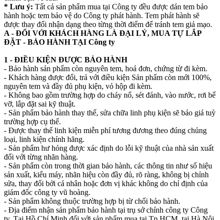
* Lưu ý:
Tất cả sản phẩm mua tại Công ty đều được dán tem bảo
hành hoặc tem bảo vệ do Công ty phát hành. Tem phát hành sẽ
được thay đổi nhận dạng theo từng thời điểm để tránh tem giả mạo.
A - ĐỐI VỚI KHÁCH HÀNG LÀ ĐẠI LÝ, MUA TỰ LẮP
ĐẶT - BẢO HÀNH TẠI Công ty
1 - ĐIỀU KIỆN ĐƯỢC BẢO HÀNH
- Bảo hành sản phẩm còn nguyên tem, hoá đơn, chứng từ đi kèm.
- Khách hàng được đổi, trả với điều kiện Sản phẩm còn mới 100%,
nguyên tem và đầy đủ phụ kiện, vỏ hộp đi kèm.
- Không bao gồm trường hợp do cháy nổ, sét đánh, vào nước, rơi bể
vỡ, lắp đặt sai kỹ thuật.
- Sản phẩm bảo hành thay thế, sửa chữa linh phụ kiện sẽ báo giá tuỳ
trường hợp cụ thể.
- Được thay thế linh kiện miễn phí tương đương theo đúng chủng
loại, linh kiện chính hãng.
- Sản phẩm hư hỏng được xác định do lỗi kỹ thuật của nhà sản xuất
đối với từng nhãn hàng.
- Sản phẩm còn trong thời gian bảo hành, các thông tin như số hiệu
sản xuất, kiểu máy, nhãn hiệu còn đầy đủ, rõ ràng, không bị chỉnh
sửa, thay đổi bởi cá nhân hoặc đơn vị khác không do chỉ định của
giám đốc công ty vũ hoàng.
- Sản phẩm không thuộc trường hợp bị từ chối bảo hành.
- Địa điểm nhận sản phẩm bảo hành tại trụ sở chính công ty Công
ty. Tại Hồ Chí Minh đối với sản phẩm mua tại Tp.HCM, tại Hà Nội