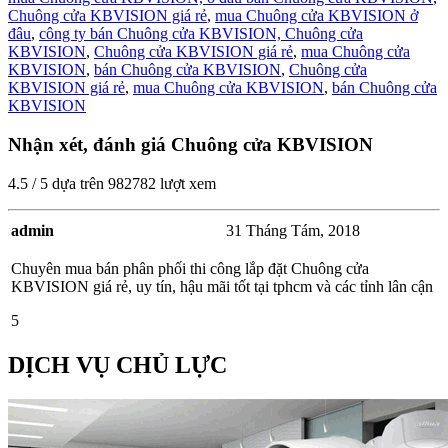
Chuông cửa KBVISION giá rẻ
,
mua Chuông cửa KBVISION ở
đâu
,
công ty bán Chuông cửa KBVISION,
Chuông cửa
KBVISION
,
Chuông cửa KBVISION giá rẻ
,
mua Chuông cửa
KBVISION
,
bán Chuông cửa KBVISION
,
Chuông cửa
KBVISION giá rẻ
,
mua Chuông cửa KBVISION
,
bán Chuông cửa
KBVISION
Nhận xét, đánh giá Chuông cửa KBVISION
4.5
/
5
dựa trên
982782
lượt xem
admin
31 Tháng Tám, 2018
Chuyên mua bán phân phối thi công lắp đặt Chuông cửa
KBVISION giá rẻ, uy tín, hậu mãi tốt tại tphcm và các tỉnh lân cận
5
DỊCH VỤ CHỦ LỰC