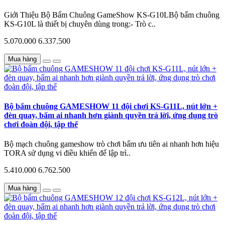
Giới Thiệu Bộ Bấm Chuông GameShow KS-G10LBộ bấm chuông
KS-G10L là thiết bị chuyên dùng trong:- Trò c..
5.070.000
6.337.500
Mua hàng
Bộ bấm chuông GAMESHOW 11 đội chơi KS-G11L, nút lớn +
đèn quay, bấm ai nhanh hơn giành quyền trả lời, ứng dụng trò
chơi đoàn đội, tập thể
Bộ mạch chuông gameshow trò chơi bấm ưu tiên ai nhanh hơn hiệu
TORA sử dụng vi điều khiển để lập trì..
5.410.000
6.762.500
Mua hàng