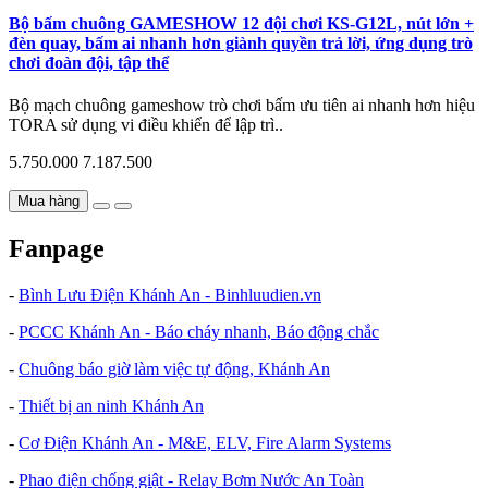
Bộ bấm chuông GAMESHOW 12 đội chơi KS-G12L, nút lớn +
đèn quay, bấm ai nhanh hơn giành quyền trả lời, ứng dụng trò
chơi đoàn đội, tập thể
Bộ mạch chuông gameshow trò chơi bấm ưu tiên ai nhanh hơn hiệu
TORA sử dụng vi điều khiển để lập trì..
5.750.000
7.187.500
Mua hàng
Fanpage
-
Bình Lưu Điện Khánh An - Binhluudien.vn
-
PCCC Khánh An - Báo cháy nhanh, Báo động chắc
-
Chuông báo giờ làm việc tự động, Khánh An
-
Thiết bị an ninh Khánh An
-
Cơ Điện Khánh An - M&E, ELV, Fire Alarm Systems
-
Phao điện chống giật - Relay Bơm Nước An Toàn