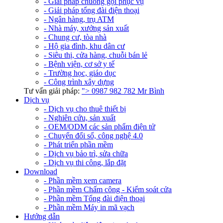
- Giải pháp chuông gọi phục vụ
- Giải pháp tổng đài điện thoại
- Ngân hàng, trụ ATM
- Nhà máy, xưởng sản xuất
- Chung cư, tòa nhà
- Hộ gia đình, khu dân cư
- Siêu thị, cửa hàng, chuỗi bán lẻ
- Bệnh viện, cơ sở y tế
- Trường học, giáo dục
- Công trình xây dựng
Tư vấn giải pháp:
">
0987 982 782
Mr Bình
Dịch vụ
- Dịch vụ cho thuê thiết bị
- Nghiên cứu, sản xuất
- OEM/ODM các sản phẩm điện tử
- Chuyển đổi số, công nghệ 4.0
- Phát triển phần mềm
- Dịch vụ bảo trì, sửa chữa
- Dịch vụ thi công, lắp đặt
Download
- Phần mềm xem camera
- Phần mềm Chấm công - Kiểm soát cửa
- Phần mềm Tổng đài điện thoại
- Phần mềm Máy in mã vạch
Hướng dẫn