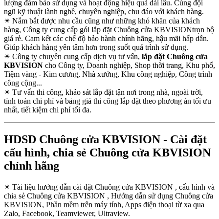
lượng đảm bảo sử dụng và hoạt động hiệu quả dài lâu. Cùng đội
ngũ kỹ thuật lành nghề, chuyên nghiệp, chu đáo với khách hàng.
✴
Nắm bắt được nhu cầu cũng như những khó khăn của khách
hàng, Công ty cung cấp gói lắp đặt Chuông cửa KBVISIONtrọn bộ
giá rẻ. Cam kết các chế độ bảo hành chính hãng, hậu mãi hấp dẫn.
Giúp khách hàng yên tâm hơn trong suốt quá trình sử dụng.
✴
Công ty chuyên cung cấp dịch vụ tư vấn,
lắp đặt Chuông cửa
KBVISION
cho Công ty, Doanh nghiệp, Shop thời trang, Khu phố,
Tiệm vàng - Kim cương, Nhà xưởng, Khu công nghiệp, Công trình
công cộng...
✴
Tư vấn thi công, khảo sát lắp đặt tận nơi trong nhà, ngoài trời,
tính toán chi phí và bảng giá thi công lắp đặt theo phương án tối ưu
nhất, tiết kiệm chi phí tối đa.
HDSD Chuông cửa KBVISION - Cài đặt
cấu hình, chia sẻ Chuông cửa KBVISION
chính hãng
✴
Tài liệu hướng dẫn cài đặt Chuông cửa KBVISION , cấu hình và
chia sẻ Chuông cửa KBVISION , Hướng dẫn sử dụng Chuông cửa
KBVISION, Phần mềm trên máy tính, Apps điện thoại từ xa qua
Zalo, Facebook, Teamviewer, Ultraview.