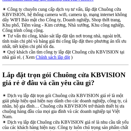
✴
Công ty chuyên cung cấp dịch vụ tư vấn, lắp đặt Chuông cửa
KBVISION, hệ thống camera wifi, camera ip, mạng internet không
dây WIFI Bảo mật cho Công ty, Doanh nghiệp, Shop thời trang,
Khu phố, Tiệm vàng - Kim cương, Nhà xưởng, Khu công nghiệp,
Công trình công cộng.
✴
Tư vấn thi công, khảo sát lắp đặt tận nơi trong nhà, ngoài trời,
tính toán chi phí và bảng giá thi công lắp đặt theo phương án tối ưu
nhất, tiết kiệm chi phí tối đa.
✴
Quý khách cần tìm công ty lắp đặt Chuông cửa KBVISION tại
nhà giá rẻ, ( Xem
Chính sách lắp đặt
)
Lắp đặt trọn gói Chuông cửa KBVISION
giá rẻ ở đâu và cần yêu cầu gì?
✴
Dịch vụ lắp đặt trọn gói Chuông cửa KBVISION giá rẻ là một
giải pháp hiệu quả hiện nay dành cho các doanh nghiệp, công ty, cá
nhân, hộ gia đình… Chuông cửa KBVISION trở thành thiết bị ưa
chuộng hàng đầu của mọi gia đình và các doanh nghiệp tại Việt
Nam.
✴
Dịch vụ lắp đặt Chuông cửa KBVISION giá rẻ là nhu cầu tất yếu
của các khách hàng hiện nay. Công ty luôn chú trọng sản phẩm chất