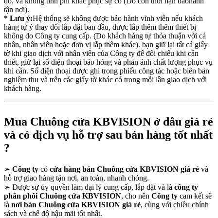
đó, và không tính phí khắc phục sự cố (Do còn thời hạn bảohành
tận nơi).
* Lưu ý:
Hệ thống sẽ không được bảo hành vĩnh viễn nếu khách
hàng tự ý thay đổi lắp đặt ban đầu, được lắp thêm thêm thiết bị
không do Công ty cung cấp. (Do khách hàng tự thỏa thuận với cá
nhân, nhân viên hoặc đơn vị lắp thêm khác). bạn giữ lại tất cả giấy
tờ khi giao dịch với nhân viên của Công ty để đối chiếu khi cần
thiết, giữ lại số điện thoại báo hỏng và phản ánh chất lượng phục vụ
khi cần. Số điện thoại được ghi trong phiếu công tác hoặc biên bản
nghiệm thu và trên các giấy tờ khác có trong mỗi lần giao dịch với
khách hàng.
Mua Chuông cửa KBVISION ở đâu giá rẻ
và có dịch vụ hỗ trợ sau bán hàng tốt nhất
?
➢
Công ty
có
cửa hàng bán Chuông cửa KBVISION giá rẻ
và
hỗ trợ giao hàng tận nơi, an toàn, nhanh chóng.
➢
Được sự ủy quyền làm đại lý cung cấp, lắp đặt và là
công ty
phân phối Chuông cửa KBVISION
, cho nên
Công ty
cam kết sẽ
là
nơi bán Chuông cửa KBVISION giá rẻ
, cùng với chiều chính
sách và chế độ hậu mãi tốt nhất.