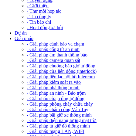
- Tuyển dụng
- Giới thiệu
- Thư mời hợp tác
- Tin công ty
- Tin báo chí
- Hoạt động xã hội
Dự án
Giải pháp
- Giải pháp cảnh báo va chạm
- Giải pháp cổng từ an ninh
- Giải pháp âm thanh thông báo
- Giải pháp camera quan sát
- Giải pháp chuông báo giờ tự động
- Giải pháp cửa liên động (interlock)
- Giải pháp liên lạc nội bộ Intercom
- Giải pháp kiểm soát ra vào
- Giải pháp nhà thông minh
- Giải pháp an ninh - Báo trộm
- Giải pháp cửa, cổng tự động
- Giải pháp phòng cháy chữa cháy
- Giải pháp chấm công Vân Tay
- Giải pháp bãi giữ xe thông minh
- Giải pháp điện năng lượng mặt trời
- Giải pháp tủ giữ đồ thông minh
- Giải pháp mạng LAN, WIFI