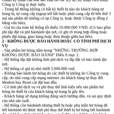
Công ty Công ty thực hiện.
- Trong hệ thống không có bất kỳ thiết bị nào do khách hàng tự
trang bị, tự cung cấp (ngoại trừ bắt buộc phải cung cấp từ bên thứ 3
mà sản phẩm đó không có tại Công ty, hoặc được Công ty đồng ý
bằng văn bản).
- Giá trị của toàn hệ thống tối thiểu 10.000.000 VNĐ. (Có bao gồm
phí lắp đặt và phí bảohành tận nơi, có ghi rõ trong hợp đồng hoặc
phiếu đặt hàng, giao hàng hoặc thỏa thuận giữa hai bên).
2 - KHÔNG ĐƯỢC BẢO HÀNH HOẶC CÓ TÍNH PHÍ DỊCH
VỤ
- Sản phẩm hư hỏng nằm trong ''NHỮNG TRƯỜNG HỢP
KHÔNG ĐƯỢC BẢO HÀNH'' Điều A mục 2.
- Hệ thống lắp đặt không tính phí dịch vụ lắp đặt và bảo hành tận
nơi.
- Hệ thống có giá trị nhỏ dưới 5.000.000 vnđ.
- Không bảo hành hư hỏng do các thiết bị không do Công ty cung
cấp, do nhà cung cấp mạng internet ,do khách hàng tự thay đổi
Modem hay Reset cài đặt ban đầu.
- Có tính phí dịch vụ và phí thay thế linh kiện nếu sản phẩm hư
hỏng do thiết bị của khách hàng tự trang bị gây lên.
- Khách hàng sử dụng không đúng sách hướng dẫn, và sai quy định
của nhà sản xuất.
- Hệ thống còn bảohành nhưng thiết bị hoặc phụ kiện hư hỏng đã
hết bảohành thì được tính phí thay thế thiết bị hư hỏng hết bảohành