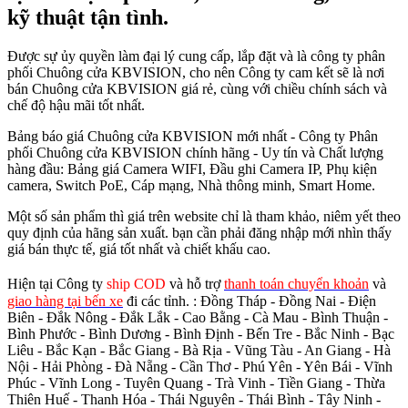
kỹ thuật tận tình.
Được sự ủy quyền làm đại lý cung cấp, lắp đặt và là công ty phân
phối Chuông cửa KBVISION, cho nên Công ty cam kết sẽ là nơi
bán Chuông cửa KBVISION giá rẻ, cùng với chiều chính sách và
chế độ hậu mãi tốt nhất.
Bảng báo giá Chuông cửa KBVISION mới nhất - Công ty Phân
phối Chuông cửa KBVISION chính hãng - Uy tín và Chất lượng
hàng đầu: Bảng giá Camera WIFI, Đầu ghi Camera IP, Phụ kiện
camera, Switch PoE, Cáp mạng, Nhà thông minh, Smart Home.
Một số sản phẩm thì giá trên website chỉ là tham khảo, niêm yết theo
quy định của hãng sản xuất. bạn cần phải đăng nhập mới nhìn thấy
giá bán thực tế, giá tốt nhất và chiết khấu cao.
Hiện tại Công ty
ship COD
và hỗ trợ
thanh toán chuyển khoản
và
giao hàng tại bến xe
đi các tỉnh.
: Đồng Tháp - Đồng Nai - Điện
Biên - Đắk Nông - Đắk Lắk - Cao Bằng - Cà Mau - Bình Thuận -
Bình Phước - Bình Dương - Bình Định - Bến Tre - Bắc Ninh - Bạc
Liêu - Bắc Kạn - Bắc Giang - Bà Rịa - Vũng Tàu - An Giang - Hà
Nội - Hải Phòng - Đà Nẵng - Cần Thơ - Phú Yên - Yên Bái - Vĩnh
Phúc - Vĩnh Long - Tuyên Quang - Trà Vinh - Tiền Giang - Thừa
Thiên Huế - Thanh Hóa - Thái Nguyên - Thái Bình - Tây Ninh -