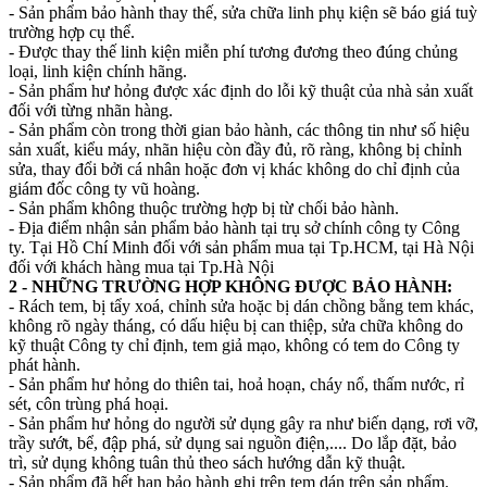
- Sản phẩm bảo hành thay thế, sửa chữa linh phụ kiện sẽ báo giá tuỳ
trường hợp cụ thể.
- Được thay thế linh kiện miễn phí tương đương theo đúng chủng
loại, linh kiện chính hãng.
- Sản phẩm hư hỏng được xác định do lỗi kỹ thuật của nhà sản xuất
đối với từng nhãn hàng.
- Sản phẩm còn trong thời gian bảo hành, các thông tin như số hiệu
sản xuất, kiểu máy, nhãn hiệu còn đầy đủ, rõ ràng, không bị chỉnh
sửa, thay đổi bởi cá nhân hoặc đơn vị khác không do chỉ định của
giám đốc công ty vũ hoàng.
- Sản phẩm không thuộc trường hợp bị từ chối bảo hành.
- Địa điểm nhận sản phẩm bảo hành tại trụ sở chính công ty Công
ty. Tại Hồ Chí Minh đối với sản phẩm mua tại Tp.HCM, tại Hà Nội
đối với khách hàng mua tại Tp.Hà Nội
2 - NHỮNG TRƯỜNG HỢP KHÔNG ĐƯỢC BẢO HÀNH:
- Rách tem, bị tẩy xoá, chỉnh sửa hoặc bị dán chồng bằng tem khác,
không rõ ngày tháng, có dấu hiệu bị can thiệp, sửa chữa không do
kỹ thuật Công ty chỉ định, tem giả mạo, không có tem do Công ty
phát hành.
- Sản phẩm hư hỏng do thiên tai, hoả hoạn, cháy nổ, thấm nước, rỉ
sét, côn trùng phá hoại.
- Sản phẩm hư hỏng do người sử dụng gây ra như biến dạng, rơi vỡ,
trầy sướt, bể, đập phá, sử dụng sai nguồn điện,.... Do lắp đặt, bảo
trì, sử dụng không tuân thủ theo sách hướng dẫn kỹ thuật.
- Sản phẩm đã hết hạn bảo hành ghi trên tem dán trên sản phẩm.