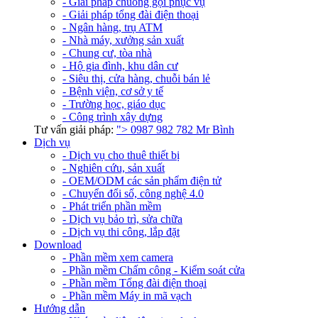
- Giải pháp chuông gọi phục vụ
- Giải pháp tổng đài điện thoại
- Ngân hàng, trụ ATM
- Nhà máy, xưởng sản xuất
- Chung cư, tòa nhà
- Hộ gia đình, khu dân cư
- Siêu thị, cửa hàng, chuỗi bán lẻ
- Bệnh viện, cơ sở y tế
- Trường học, giáo dục
- Công trình xây dựng
Tư vấn giải pháp:
">
0987 982 782
Mr Bình
Dịch vụ
- Dịch vụ cho thuê thiết bị
- Nghiên cứu, sản xuất
- OEM/ODM các sản phẩm điện tử
- Chuyển đổi số, công nghệ 4.0
- Phát triển phần mềm
- Dịch vụ bảo trì, sửa chữa
- Dịch vụ thi công, lắp đặt
Download
- Phần mềm xem camera
- Phần mềm Chấm công - Kiểm soát cửa
- Phần mềm Tổng đài điện thoại
- Phần mềm Máy in mã vạch
Hướng dẫn