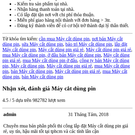
- Kiểm tra sản phẩm tại nhà.
- Nhận hàng thanh toán tại nhà.
- Có lắp đặt tận nơi với chi phí thỏa thuận.
- Miễn phí giao hàng nội thành với đơn hàng > 3tr.
- Đăng ký thành viên để có cơ hội trở thành đại lý thân thiết.
Từ khóa tìm kiếm:
cần mua Máy cắt dùng pin
,
nơi bán Máy cắt
dùng pin
,
sửa Máy cắt dùng pin
,
bảo trì Máy cắt dùng pin
,
lắp đặt
Máy cắt dùng pin
,
Máy cắt dùng pin giá rẻ
,
Máy cắt dùng pin giá rẻ
,
mua Máy cắt dùng pin,
ở đâu bán Máy cắt dùng pin
,
Máy cắt dùng
pin giá rẻ
,
mua Máy cắt dùng pin ở đâu
,
công ty bán Máy cắt dùng
pin,
Máy cắt dùng pin
,
Máy cắt dùng pin giá rẻ
,
mua Máy cắt dùng
pin
,
bán Máy cắt dùng pin
,
Máy cắt dùng pin giá rẻ
,
mua Máy cắt
dùng pin
,
bán Máy cắt dùng pin
Nhận xét, đánh giá Máy cắt dùng pin
4.5
/
5
dựa trên
982782
lượt xem
admin
31 Tháng Tám, 2018
Chuyên mua bán phân phối thi công lắp đặt Máy cắt dùng pin giá
rẻ, uy tín, hậu mãi tốt tại tphcm và các tỉnh lân cận