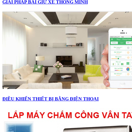
GIẢI PHÁP BÃI GIỮ XE THÔNG MINH
ĐIỀU KHIỂN THIẾT BỊ BẰNG ĐIỆN THOẠI