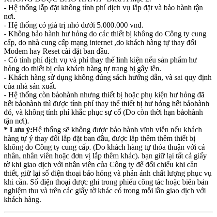
- Hệ thống lắp đặt không tính phí dịch vụ lắp đặt và bảo hành tận
nơi.
- Hệ thống có giá trị nhỏ dưới 5.000.000 vnđ.
- Không bảo hành hư hỏng do các thiết bị không do Công ty cung
cấp, do nhà cung cấp mạng internet ,do khách hàng tự thay đổi
Modem hay Reset cài đặt ban đầu.
- Có tính phí dịch vụ và phí thay thế linh kiện nếu sản phẩm hư
hỏng do thiết bị của khách hàng tự trang bị gây lên.
- Khách hàng sử dụng không đúng sách hướng dẫn, và sai quy định
của nhà sản xuất.
- Hệ thống còn bảohành nhưng thiết bị hoặc phụ kiện hư hỏng đã
hết bảohành thì được tính phí thay thế thiết bị hư hỏng hết bảohành
đó, và không tính phí khắc phục sự cố (Do còn thời hạn bảohành
tận nơi).
* Lưu ý:
Hệ thống sẽ không được bảo hành vĩnh viễn nếu khách
hàng tự ý thay đổi lắp đặt ban đầu, được lắp thêm thêm thiết bị
không do Công ty cung cấp. (Do khách hàng tự thỏa thuận với cá
nhân, nhân viên hoặc đơn vị lắp thêm khác). bạn giữ lại tất cả giấy
tờ khi giao dịch với nhân viên của Công ty để đối chiếu khi cần
thiết, giữ lại số điện thoại báo hỏng và phản ánh chất lượng phục vụ
khi cần. Số điện thoại được ghi trong phiếu công tác hoặc biên bản
nghiệm thu và trên các giấy tờ khác có trong mỗi lần giao dịch với
khách hàng.