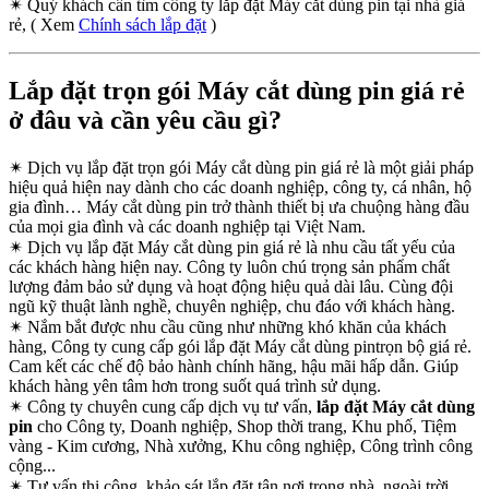
✴
Quý khách cần tìm công ty lắp đặt Máy cắt dùng pin tại nhà giá
rẻ, ( Xem
Chính sách lắp đặt
)
Lắp đặt trọn gói Máy cắt dùng pin giá rẻ
ở đâu và cần yêu cầu gì?
✴
Dịch vụ lắp đặt trọn gói Máy cắt dùng pin giá rẻ là một giải pháp
hiệu quả hiện nay dành cho các doanh nghiệp, công ty, cá nhân, hộ
gia đình… Máy cắt dùng pin trở thành thiết bị ưa chuộng hàng đầu
của mọi gia đình và các doanh nghiệp tại Việt Nam.
✴
Dịch vụ lắp đặt Máy cắt dùng pin giá rẻ là nhu cầu tất yếu của
các khách hàng hiện nay. Công ty luôn chú trọng sản phẩm chất
lượng đảm bảo sử dụng và hoạt động hiệu quả dài lâu. Cùng đội
ngũ kỹ thuật lành nghề, chuyên nghiệp, chu đáo với khách hàng.
✴
Nắm bắt được nhu cầu cũng như những khó khăn của khách
hàng, Công ty cung cấp gói lắp đặt Máy cắt dùng pintrọn bộ giá rẻ.
Cam kết các chế độ bảo hành chính hãng, hậu mãi hấp dẫn. Giúp
khách hàng yên tâm hơn trong suốt quá trình sử dụng.
✴
Công ty chuyên cung cấp dịch vụ tư vấn,
lắp đặt Máy cắt dùng
pin
cho Công ty, Doanh nghiệp, Shop thời trang, Khu phố, Tiệm
vàng - Kim cương, Nhà xưởng, Khu công nghiệp, Công trình công
cộng...
✴
Tư vấn thi công, khảo sát lắp đặt tận nơi trong nhà, ngoài trời,