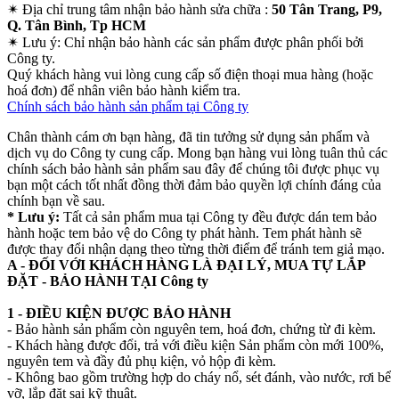
✴
Địa chỉ trung tâm nhận bảo hành sửa chữa :
50 Tân Trang, P9,
Q. Tân Bình, Tp HCM
✴
Lưu ý:
Chỉ nhận bảo hành các sản phẩm được phân phối bởi
Công ty.
Quý khách hàng vui lòng cung cấp số điện thoại mua hàng (hoặc
hoá đơn) để nhân viên bảo hành kiểm tra.
Chính sách bảo hành sản phẩm tại Công ty
Chân thành cám ơn bạn hàng, đã tin tưởng sử dụng sản phẩm và
dịch vụ do Công ty cung cấp. Mong bạn hàng vui lòng tuân thủ các
chính sách bảo hành sản phẩm sau đây để chúng tôi được phục vụ
bạn một cách tốt nhất đồng thời đảm bảo quyền lợi chính đáng của
chính bạn về sau.
* Lưu ý:
Tất cả sản phẩm mua tại Công ty đều được dán tem bảo
hành hoặc tem bảo vệ do Công ty phát hành. Tem phát hành sẽ
được thay đổi nhận dạng theo từng thời điểm để tránh tem giả mạo.
A - ĐỐI VỚI KHÁCH HÀNG LÀ ĐẠI LÝ, MUA TỰ LẮP
ĐẶT - BẢO HÀNH TẠI Công ty
1 - ĐIỀU KIỆN ĐƯỢC BẢO HÀNH
- Bảo hành sản phẩm còn nguyên tem, hoá đơn, chứng từ đi kèm.
- Khách hàng được đổi, trả với điều kiện Sản phẩm còn mới 100%,
nguyên tem và đầy đủ phụ kiện, vỏ hộp đi kèm.
- Không bao gồm trường hợp do cháy nổ, sét đánh, vào nước, rơi bể
vỡ, lắp đặt sai kỹ thuật.