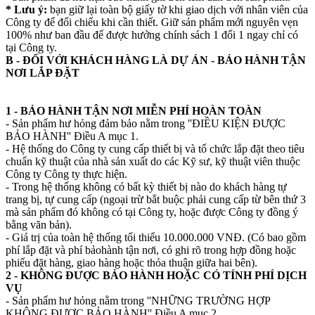
* Lưu ý:
bạn giữ lại toàn bộ giấy tờ khi giao dịch với nhân viên của
Công ty để đối chiếu khi cần thiết. Giữ sản phẩm mới nguyên vẹn
100% như ban đầu để được hưởng chính sách 1 đổi 1 ngay chỉ có
tại Công ty.
B - ĐỐI VỚI KHÁCH HÀNG LÀ DỰ ÁN - BẢO HÀNH TẬN
NƠI LẮP ĐẶT
1 - BẢO HÀNH TẬN NƠI MIỄN PHÍ HOÀN TOÀN
- Sản phẩm hư hỏng đảm bảo nằm trong ''ĐIỀU KIỆN ĐƯỢC
BẢO HÀNH'' Điều A mục 1.
- Hệ thống do Công ty cung cấp thiết bị và tổ chức lắp đặt theo tiêu
chuẩn kỹ thuật của nhà sản xuất do các Kỹ sư, kỹ thuật viên thuộc
Công ty Công ty thực hiện.
- Trong hệ thống không có bất kỳ thiết bị nào do khách hàng tự
trang bị, tự cung cấp (ngoại trừ bắt buộc phải cung cấp từ bên thứ 3
mà sản phẩm đó không có tại Công ty, hoặc được Công ty đồng ý
bằng văn bản).
- Giá trị của toàn hệ thống tối thiểu 10.000.000 VNĐ. (Có bao gồm
phí lắp đặt và phí bảohành tận nơi, có ghi rõ trong hợp đồng hoặc
phiếu đặt hàng, giao hàng hoặc thỏa thuận giữa hai bên).
2 - KHÔNG ĐƯỢC BẢO HÀNH HOẶC CÓ TÍNH PHÍ DỊCH
VỤ
- Sản phẩm hư hỏng nằm trong ''NHỮNG TRƯỜNG HỢP
KHÔNG ĐƯỢC BẢO HÀNH'' Điều A mục 2.