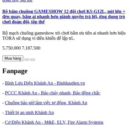
Bộ bấm chuông GAMESHOW 12 đội chơi KS-G12L, nút lớn +
đèn quay, bấm ai nhanh hơn giành quyền trả lời, ứng dụng trò
chơi đoàn đội, tập thể
Bộ mạch chuông gameshow trò chơi bấm ưu tiên ai nhanh hơn hiệu
TORA sử dụng vi điều khiển để lập trì..
5.750.000
7.187.500
Mua hàng
Fanpage
-
Bình Lưu Điện Khánh An - Binhluudien.vn
-
PCCC Khánh An - Báo cháy nhanh, Báo động chắc
-
Chuông báo giờ làm việc tự động, Khánh An
-
Thiết bị an ninh Khánh An
-
Cơ Điện Khánh An - M&E, ELV, Fire Alarm Systems