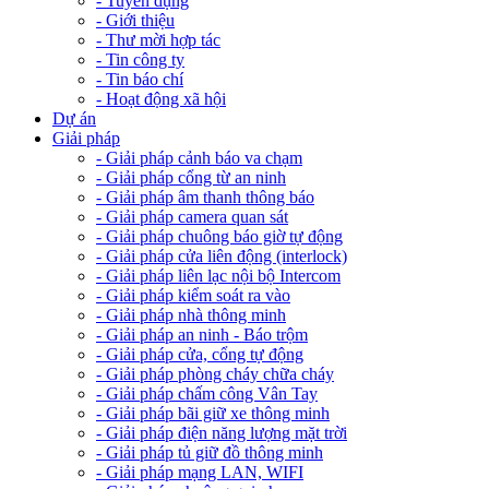
- Tuyển dụng
- Giới thiệu
- Thư mời hợp tác
- Tin công ty
- Tin báo chí
- Hoạt động xã hội
Dự án
Giải pháp
- Giải pháp cảnh báo va chạm
- Giải pháp cổng từ an ninh
- Giải pháp âm thanh thông báo
- Giải pháp camera quan sát
- Giải pháp chuông báo giờ tự động
- Giải pháp cửa liên động (interlock)
- Giải pháp liên lạc nội bộ Intercom
- Giải pháp kiểm soát ra vào
- Giải pháp nhà thông minh
- Giải pháp an ninh - Báo trộm
- Giải pháp cửa, cổng tự động
- Giải pháp phòng cháy chữa cháy
- Giải pháp chấm công Vân Tay
- Giải pháp bãi giữ xe thông minh
- Giải pháp điện năng lượng mặt trời
- Giải pháp tủ giữ đồ thông minh
- Giải pháp mạng LAN, WIFI