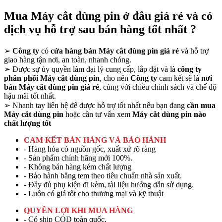
Mua Máy cắt dùng pin ở đâu giá rẻ và có
dịch vụ hỗ trợ sau bán hàng tốt nhất ?
➢
Công ty
có
cửa hàng bán Máy cắt dùng pin giá rẻ
và hỗ trợ
giao hàng tận nơi, an toàn, nhanh chóng.
➢
Được sự ủy quyền làm đại lý cung cấp, lắp đặt và là
công ty
phân phối Máy cắt dùng pin
, cho nên
Công ty
cam kết sẽ là
nơi
bán Máy cắt dùng pin giá rẻ
, cùng với chiều chính sách và chế độ
hậu mãi tốt nhất.
➢
Nhanh tay liên hệ để được hỗ trợ tốt nhất nếu bạn đang
cần mua
Máy cắt dùng pin
hoặc cần tư vấn xem
Máy cắt dùng pin nào
chất lượng tốt
CAM KẾT BÁN HÀNG VÀ BẢO HÀNH
- Hàng hóa có nguồn gốc, xuất xứ rõ ràng
- Sản phẩm chính hãng mới 100%.
- Không bán hàng kém chất lượng
- Bảo hành bằng tem theo tiêu chuẩn nhà sản xuất.
- Đầy đủ phụ kiện đi kèm, tài liệu hướng dẫn sử dụng.
- Luôn có giá tốt cho thương mại và kỹ thuật
QUYỀN LỢI KHI MUA HÀNG
- Có ship COD toàn quốc.