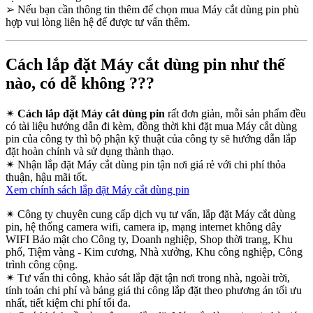
➢
Nếu bạn cần thông tin thêm để chọn mua Máy cắt dùng pin phù
hợp vui lòng liên hệ để được tư vấn thêm.
Cách lắp đặt Máy cắt dùng pin như thế
nào, có dễ không ???
✴
Cách lắp đặt Máy cắt dùng pin
rất đơn giản, mỗi sản phẩm đều
có tài liệu hướng dẫn đi kèm, đồng thời khi đặt mua Máy cắt dùng
pin của công ty thì bộ phận kỹ thuật của công ty sẽ hướng dẫn lắp
đặt hoàn chỉnh và sử dụng thành thạo.
✴
Nhận lắp đặt Máy cắt dùng pin tận nơi giá rẻ với chi phí thỏa
thuận, hậu mãi tốt.
Xem chính sách lắp đặt Máy cắt dùng pin
✴
Công ty chuyên cung cấp dịch vụ tư vấn, lắp đặt Máy cắt dùng
pin, hệ thống camera wifi, camera ip, mạng internet không dây
WIFI Bảo mật cho Công ty, Doanh nghiệp, Shop thời trang, Khu
phố, Tiệm vàng - Kim cương, Nhà xưởng, Khu công nghiệp, Công
trình công cộng.
✴
Tư vấn thi công, khảo sát lắp đặt tận nơi trong nhà, ngoài trời,
tính toán chi phí và bảng giá thi công lắp đặt theo phương án tối ưu
nhất, tiết kiệm chi phí tối đa.