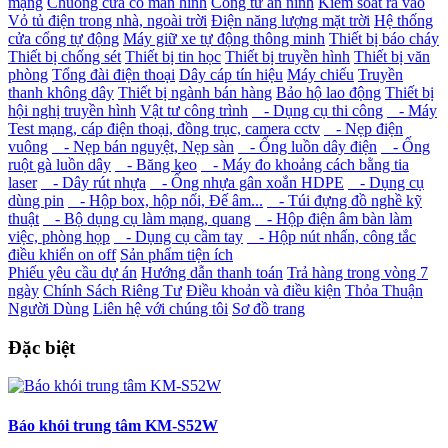
mạng
Chuông cửa có màn hình
Cổng từ an ninh
Kiểm soát ra vào
Vỏ tủ điện trong nhà, ngoài trời
Điện năng lượng mặt trời
Hệ thống
cửa cổng tự động
Máy giữ xe tự động thông minh
Thiết bị báo cháy
Thiết bị chống sét
Thiết bị tin học
Thiết bị truyền hình
Thiết bị văn
phòng
Tổng đài điện thoại
Dây cáp tín hiệu
Máy chiếu
Truyền
thanh không dây
Thiết bị ngành bán hàng
Bảo hộ lao động
Thiết bị
hội nghị truyền hình
Vật tư công trình
- Dụng cụ thi công
- Máy
Test mạng, cáp điện thoại, đồng trục, camera cctv
- Nẹp điện
vuông
- Nẹp bán nguyệt, Nẹp sàn
- Ống luồn dây điện
- Ống
ruột gà luồn dây
- Băng keo
- Máy đo khoảng cách bằng tia
laser
- Dây rút nhựa
- Ống nhựa gân xoắn HDPE
- Dụng cụ
dùng pin
- Hộp box, hộp nối, Đế âm...
- Túi đựng đồ nghề kỹ
thuật
- Bộ dụng cụ làm mạng, quang
- Hộp điện âm bàn làm
việc, phòng họp
- Dụng cụ cầm tay
- Hộp nút nhấn, công tắc
điều khiển on off
Sản phẩm tiện ích
Phiếu yêu cầu dự án
Hướng dẫn thanh toán
Trả hàng trong vòng 7
ngày
Chính Sách Riêng Tư
Điều khoản và điều kiện
Thỏa Thuận
Người Dùng
Liên hệ với chúng tôi
Sơ đồ trang
Đặc biệt
Báo khói trung tâm KM-S52W