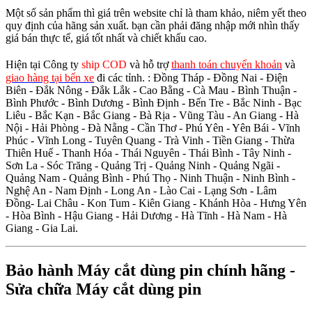
Một số sản phẩm thì giá trên website chỉ là tham khảo, niêm yết theo
quy định của hãng sản xuất. bạn cần phải đăng nhập mới nhìn thấy
giá bán thực tế, giá tốt nhất và chiết khấu cao.
Hiện tại Công ty
ship COD
và hỗ trợ
thanh toán chuyển khoản
và
giao hàng tại bến xe
đi các tỉnh.
: Đồng Tháp - Đồng Nai - Điện
Biên - Đắk Nông - Đắk Lắk - Cao Bằng - Cà Mau - Bình Thuận -
Bình Phước - Bình Dương - Bình Định - Bến Tre - Bắc Ninh - Bạc
Liêu - Bắc Kạn - Bắc Giang - Bà Rịa - Vũng Tàu - An Giang - Hà
Nội - Hải Phòng - Đà Nẵng - Cần Thơ - Phú Yên - Yên Bái - Vĩnh
Phúc - Vĩnh Long - Tuyên Quang - Trà Vinh - Tiền Giang - Thừa
Thiên Huế - Thanh Hóa - Thái Nguyên - Thái Bình - Tây Ninh -
Sơn La - Sóc Trăng - Quảng Trị - Quảng Ninh - Quảng Ngãi -
Quảng Nam - Quảng Bình - Phú Thọ - Ninh Thuận - Ninh Bình -
Nghệ An - Nam Định - Long An - Lào Cai - Lạng Sơn - Lâm
Đồng- Lai Châu - Kon Tum - Kiên Giang - Khánh Hòa - Hưng Yên
- Hòa Bình - Hậu Giang - Hải Dương - Hà Tĩnh - Hà Nam - Hà
Giang - Gia Lai.
Bảo hành Máy cắt dùng pin chính hãng -
Sửa chữa Máy cắt dùng pin