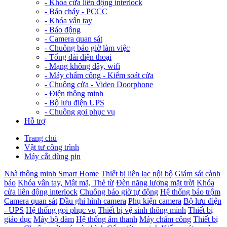
-
Khóa cửa liên động interlock
-
Báo cháy - PCCC
-
Khóa vân tay
-
Báo động
-
Camera quan sát
-
Chuông báo giờ làm việc
-
Tổng đài điện thoại
-
Mạng không dây, wifi
-
Máy chấm công - Kiểm soát cửa
-
Chuông cửa - Video Doorphone
-
Điện thông minh
-
Bộ lưu điện UPS
-
Chuông gọi phục vụ
Hỗ trợ
Trang chủ
Vật tư công trình
Máy cắt dùng pin
Nhà thông minh Smart Home
Thiết bị liên lạc nội bộ
Giám sát cảnh
báo
Khóa vân tay, Mật mã, Thẻ từ
Đèn năng lượng mặt trời
Khóa
cửa liên động interlock
Chuông báo giờ tự động
Hệ thống báo trộm
Camera quan sát
Đầu ghi hình camera
Phụ kiện camera
Bộ lưu điện
- UPS
Hệ thống gọi phục vụ
Thiết bị vệ sinh thông minh
Thiết bị
giáo dục
Máy bộ đàm
Hệ thống âm thanh
Máy chấm công
Thiết bị